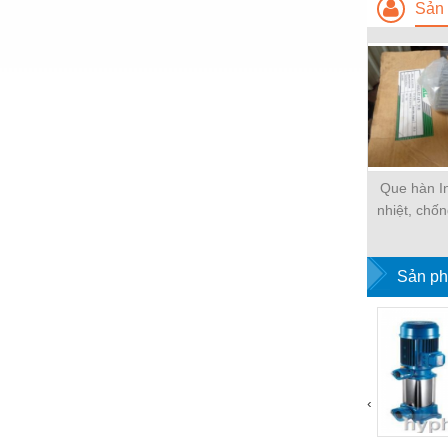
Hóa chất-Trang thiết bị
Sản 
Kệ công nghiệp
Khí nén - Thiết bị
Khuôn mẫu - Phụ tùng
Lọc công nghiệp
Máy công cụ - Phụ tùng
Que hàn In
nhiệt, chố
Mỏ - Trang thiết bị
Mô tơ - Hộp số
Sản ph
Môi trường - Thiết bị
Nâng hạ - Trang thiết bị
Nội - Ngoại thất - văn phòng
Nồi hơi - Trang thiết bị
‹
Nông nghiệp - Thiết bị