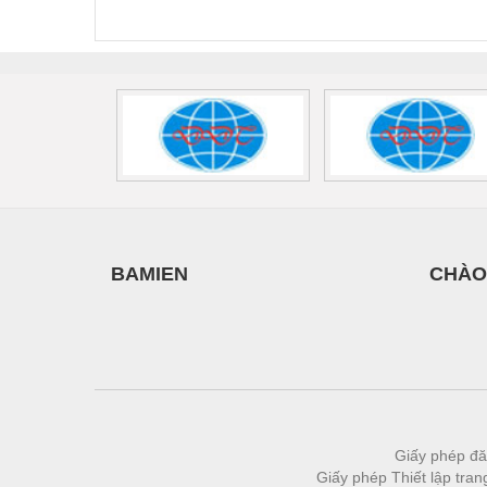
Thiết bị làm sạch
440/35-FM -
2907928
UPS/23
2908264
-
Thiết bị sơn - Sơn
Thiết bị nhà bếp
Thiết bị nhiệt
Thiêt bị PCCC
Thiết bị truyền động
Thiết bị văn phòng
BAMIEN
CHÀO
Thiết bị viễn thông
Thủy lực-Thiết bị
Thủy sản - Trang thiết bị
Tự động hoá
Van - Co các loại
Giấy phép đă
Giấy phép Thiết lập tra
Vật liệu mài mòn