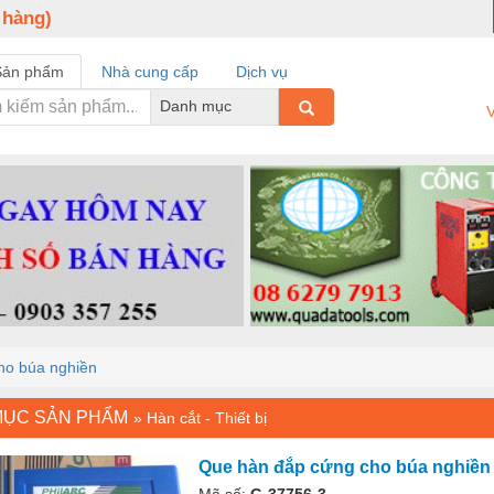
 hàng)
Sản phẩm
Nhà cung cấp
Dịch vụ
Danh mục
V
ho búa nghiền
MỤC SẢN PHẨM
»
Hàn cắt - Thiết bị
Que hàn đắp cứng cho búa nghiền
Mã số:
G-37756-3