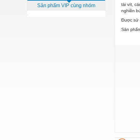
tải vít,
Sản phẩm VIP cùng nhóm
Dịch vụ - Thi công
nghiền b
Điện công nghiệp
Được sử 
Điện gia dụng
Sản phẩm
Điện Lạnh
Đóng tàu Thiết bị
Đúc chính xác Thiết bị
Dụng cụ cầm tay
Dụng cụ cắt gọt
Dụng cụ điện
Dụng cụ đo
Gỗ - Trang thiết bị
Hàn cắt - Thiết bị