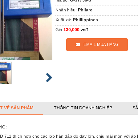
Nhãn hiệu:
Philarc
Xuất xứ:
Phillippines
Giá:
130,000
vnđ
EMAIL MUA HÀNG
ẾT VỀ SẢN PHẨM
THÔNG TIN DOANH NGHIỆP
SẢ
NG:
 711 thích hợp cho các lớp hàn đắp độ dày lớn, chịu mài mòn với áp 