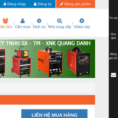
Đăng nhập
Đăng ký
Đăng sản phẩm
Tin tức
iệc làm
Cần mua
Dịch vụ
Nhà cung cấp
Video clip
Quy
định
Bảng
giá QC
LIÊN HỆ MUA HÀNG