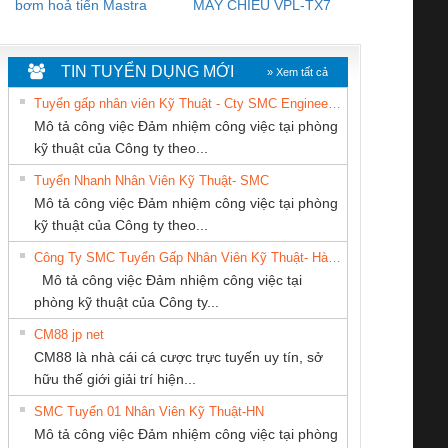
bơm hoả tiển Mastra
MÁY CHIẾU VPL-TX7
BOM DINH
WHITE
TIN TUYỂN DỤNG MỚI
» Xem tất cả
Tuyển gấp nhân viên Kỹ Thuật - Cty SMC Engineering
Mô tả công việc Đảm nhiệm công việc tại phòng
kỹ thuật của Công ty theo...
Tuyển Nhanh Nhân Viên Kỹ Thuật- SMC
CÔNG TY TNHH
CÔNG TY TNHH
Cty TNHH TM QC
 Le An Toàn
Bộ giám sát chuỗi
Bộ giám sát dòng
Bộ ng
Mô tả công việc Đảm nhiệm công việc tại phòng
KỸ THUẬT KTECH
THIẾT BỊ CÔNG
Ba Miền
enix Contact
tấm pin
điện chuỗi
ray W
kỹ thuật của Công ty theo...
VIỆT NAM
NGHIỆP NIHON
6960 – PSR-
TRANSCLINIC 16I+
TRANSCLINIC 16I+
BAS 
Công Ty SMC Tuyển Gấp Nhân Viên Kỹ Thuật- Hà Nội
SETSUBI VIỆT
SCP-
1K5 L (2433950000)
(2008130000)
(28
Mô tả công việc Đảm nhiệm công việc tại
NAM
/FSP/2X1/1X2
phòng kỹ thuật của Công ty...
CM88 jp net
CÔNG TY TNHH
CÔNG TY CỔ
CÔNG TY TNHH
CM88 là nhà cái cá cược trực tuyến uy tín, sở
THƯƠNG MẠI
PHẦN DÂY VÀ
THƯƠNG MẠI
iám sát chuỗi
Bộ chỉnh lưu nguồn
Nẹp nhôm chống
Bộ c
hữu thế giới giải trí hiện...
DỊCH VỤ KỸ
CÁP ĐIỆN
THIÊN ÂN VIỆT
tấm pin
điện TRANSCLINIC
trơn Đà Nẵng
giám 
THUẬT ĐIỆN CƠ
THƯỢNG ĐÌNH
NAM
SMC Tuyển 01 Nhân Viên Kỹ Thuật-HN
SCLINIC 16I+
BKE 1K5.4
Sola
GIA HƯNG PHÁT
Mô tả công việc Đảm nhiệm công việc tại phòng
 (2502520000)
(7791400879)2. Giá
TRAN