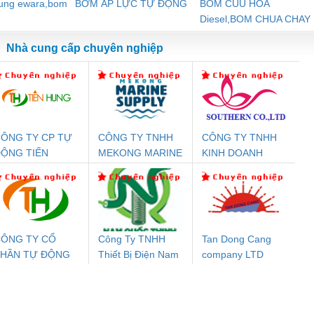
dung ewara,bom
BƠM ÁP LỰC TỰ ĐỘNG
BOM CUU HOA
Diesel,BOM CHUA CHAY
Nhà cung cấp chuyên nghiệp
ÔNG TY CP TỰ
CÔNG TY TNHH
CÔNG TY TNHH
Đệm An Toàn
Rơ Le An Toàn
Bộ Lặp Tín Hiệu
Rơ
ỘNG TIẾN
MEKONG MARINE
KINH DOANH
nix Contact
Phoenix Contact
PROFIBUS Phoenix
Pho
HƯNG
SUPPLY
DỊCH VỤ XNK
PC20-1NO-
PSR-SCP-
Contact PSI-REP-
298
PHƯƠNG NAM
24DC-SP -
24UC/ESL4/3X1/1X2/B
PROFIBUS/12MB -
700578
- 2981059
2708863
24DC
ÔNG TY CỔ
Công Ty TNHH
Tan Dong Cang
PHẦN TỰ ĐỘNG
Thiết Bị Điện Nam
company LTD
ưu Điện AC
Mô-đun Ắc Quy UPS
Rơ Le An Toàn
Bộ g
IẾN HƯNG
Quốc Thịnh
 Suất Cao
Phoenix Contact
Phoenix Contact
nix Contact
QUINT-HP-
2981059 – PSR-
TRAN
INT-HP-
BAT/PB/48DC/7.0AH/PT
SCP-
1K5 H