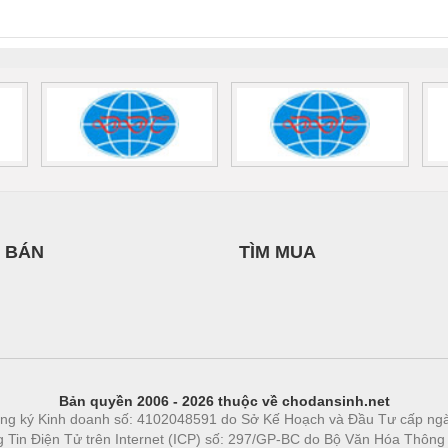
0AC/2.5KVA/PT
- 1133819
24UC/ESL4/3X1/1X2/B
 1136815
 BÁN
TÌM MUA
Bản quyền 2006 - 2026 thuộc về chodansinh.net
ng ký Kinh doanh số: 4102048591 do Sở Kế Hoạch và Đầu Tư cấp ng
ng Tin Điện Tử trên Internet (ICP) số: 297/GP-BC do Bộ Văn Hóa Thông