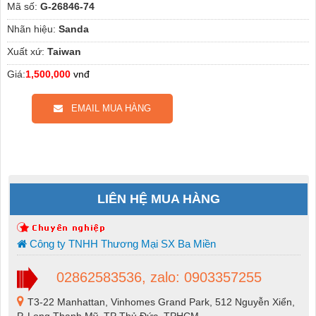
Mã số:
G-26846-74
Nhãn hiệu:
Sanda
Xuất xứ:
Taiwan
Giá:
1,500,000
vnđ
EMAIL MUA HÀNG
LIÊN HỆ MUA HÀNG
Công ty TNHH Thương Mại SX Ba Miền
02862583536, zalo: 0903357255
T3-22 Manhattan, Vinhomes Grand Park, 512 Nguyễn Xiển,
P. Long Thạnh Mỹ, TP Thủ Đức, TPHCM