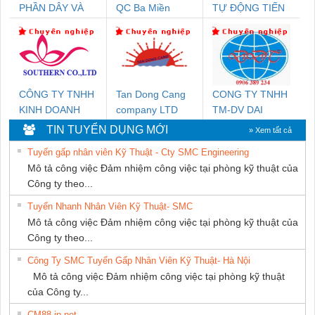
PHẦN DÂY VÀ
QC Ba Miền
TỰ ĐỘNG TIẾN
CÁP ĐIỆN
HƯNG
THƯỢNG ĐÌNH
CÔNG TY TNHH
Tan Dong Cang
CONG TY TNHH
KINH DOANH
company LTD
TM-DV DAI
DỊCH VỤ XNK
DONG THANH
TIN TUYỂN DỤNG MỚI
» Xem tất cả
PHƯƠNG NAM
Tuyển gấp nhân viên Kỹ Thuật - Cty SMC Engineering
Mô tả công việc Đảm nhiệm công việc tại phòng kỹ thuật của
Công ty theo...
Tuyển Nhanh Nhân Viên Kỹ Thuật- SMC
Mô tả công việc Đảm nhiệm công việc tại phòng kỹ thuật của
Công ty theo...
Công Ty SMC Tuyển Gấp Nhân Viên Kỹ Thuật- Hà Nội
Mô tả công việc Đảm nhiệm công việc tại phòng kỹ thuật
của Công ty...
CM88 jp net