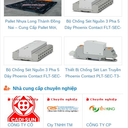
Pallet Nhựa Long Thành Đồng
Bộ Chống Sét Nguồn 3 Pha 5
Nai – Cung Cấp Pallet Mới,
Dây Phoenix Contact FLT-SEC-
C
Pallet Cũ Giá Tốt
P-T1-3S-264/50-FM - 2909589
Bộ Chống Sét Nguồn 3 Pha 5
Thiết Bị Chống Sét Lan Truyền
B
Dây Phoenix Contact FLT-SEC-
Phoenix Contact PLT-SEC-T3-
P-T1-3S-440/35-FM - 2908264
230-FM-PT - 2907928
Nhà cung cấp chuyên nghiệp
CÔNG TY CỔ
Cty TNHH TM
CÔNG TY CP