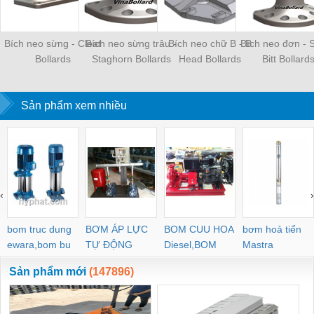
Bích neo sừng - Cleat
Bích neo sừng trâu -
Bích neo chữ B - B
Bích neo đơn - S
Bollards
Staghorn Bollards
Head Bollards
Bitt Bollard
Sản phẩm xem nhiều
‹
›
bom truc dung
BƠM ÁP LỰC
BOM CUU HOA
bơm hoả tiển
ewara,bom bu
TỰ ĐỘNG
Diesel,BOM
Mastra
ewara
CHUA CHAY
Sản phẩm mới
(147896)