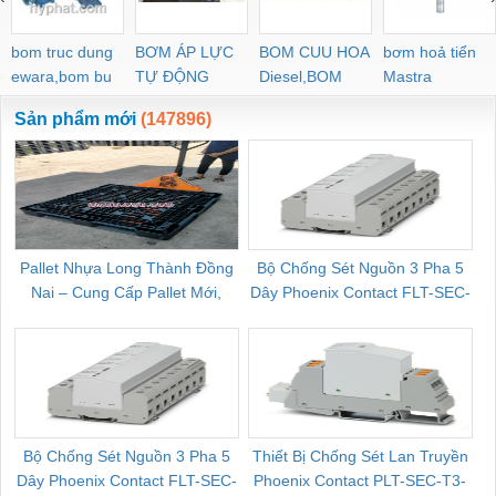
bom truc dung
BƠM ÁP LỰC
BOM CUU HOA
bơm hoả tiển
ewara,bom bu
TỰ ĐỘNG
Diesel,BOM
Mastra
ewara
CHUA CHAY
Sản phẩm mới
(147896)
Pallet Nhựa Long Thành Đồng
Bộ Chống Sét Nguồn 3 Pha 5
Nai – Cung Cấp Pallet Mới,
Dây Phoenix Contact FLT-SEC-
C
Pallet Cũ Giá Tốt
P-T1-3S-264/50-FM - 2909589
Bộ Chống Sét Nguồn 3 Pha 5
Thiết Bị Chống Sét Lan Truyền
B
Dây Phoenix Contact FLT-SEC-
Phoenix Contact PLT-SEC-T3-