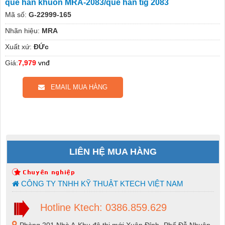
que hàn khuôn MRA-2083/que hàn tig 2083
Mã số:
G-22999-165
Nhãn hiệu:
MRA
Xuất xứ:
ĐỨc
Giá:
7,979
vnđ
EMAIL MUA HÀNG
LIÊN HỆ MUA HÀNG
CÔNG TY TNHH KỸ THUẬT KTECH VIỆT NAM
Hotline Ktech: 0386.859.629
Phòng 201 Nhà A-Khu đô thị mới Xuân Đỉnh -Phố Đỗ Nhuận-