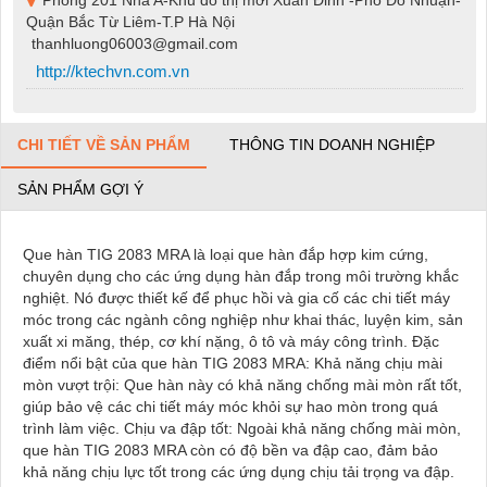
Quận Bắc Từ Liêm-T.P Hà Nội
thanhluong06003@gmail.com
http://ktechvn.com.vn
CHI TIẾT VỀ SẢN PHẨM
THÔNG TIN DOANH NGHIỆP
SẢN PHẨM GỢI Ý
Que hàn TIG 2083 MRA là loại que hàn đắp hợp kim cứng,
chuyên dụng cho các ứng dụng hàn đắp trong môi trường khắc
nghiệt. Nó được thiết kế để phục hồi và gia cố các chi tiết máy
móc trong các ngành công nghiệp như khai thác, luyện kim, sản
xuất xi măng, thép, cơ khí nặng, ô tô và máy công trình. Đặc
điểm nổi bật của que hàn TIG 2083 MRA: Khả năng chịu mài
mòn vượt trội: Que hàn này có khả năng chống mài mòn rất tốt,
giúp bảo vệ các chi tiết máy móc khỏi sự hao mòn trong quá
trình làm việc. Chịu va đập tốt: Ngoài khả năng chống mài mòn,
que hàn TIG 2083 MRA còn có độ bền va đập cao, đảm bảo
khả năng chịu lực tốt trong các ứng dụng chịu tải trọng va đập.