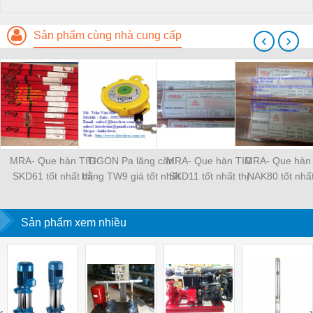
Sản phẩm cùng nhà cung cấp
‹
›
MRA- Que hàn TIG
TIGON Pa lăng cân
MRA- Que hàn TIG
MRA- Que hàn
SKD61 tốt nhất thị
bằng TW9 giá tốt nhất
SKD11 tốt nhất thị
NAK80 tốt nhất
trường
thị trường
trường
trường
Sản phẩm xem nhiều
‹
›