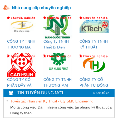
P-T1-3S-440/35-FM - 2908264
230-FM-PT - 2907928
Nhà cung cấp chuyên nghiệp
CÔNG TY TNHH
Công Ty TNHH
CÔNG TY TNHH
THƯƠNG MẠI
Thiết Bị Điện
KỸ THUẬT
THIÊN ÂN VIỆT
Nam Quốc Thịnh
KTECH VIỆT
NAM
NAM
CÔNG TY CỔ
CÔNG TY TNHH
CÔNG TY CỔ
PHẦN DÂY VÀ
THƯƠNG MẠI
PHẦN TỰ ĐỘNG
CÁP ĐIỆN
DỊCH VỤ KỸ
TIẾN HƯNG
TIN TUYỂN DỤNG MỚI
» Xem tất cả
THƯỢNG ĐÌNH
THUẬT ĐIỆN CƠ
Tuyển gấp nhân viên Kỹ Thuật - Cty SMC Engineering
GIA HƯNG
Mô tả công việc Đảm nhiệm công việc tại phòng kỹ thuật của
PHÁT
Công ty theo...