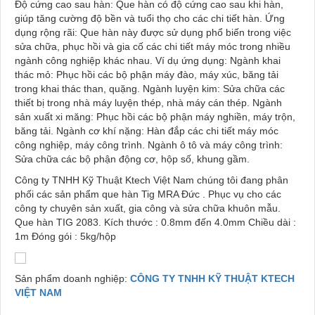
Độ cứng cao sau hàn: Que hàn có độ cứng cao sau khi hàn,
giúp tăng cường độ bền và tuổi thọ cho các chi tiết hàn. Ứng
dụng rộng rãi: Que hàn này được sử dụng phổ biến trong việc
sửa chữa, phục hồi và gia cố các chi tiết máy móc trong nhiều
ngành công nghiệp khác nhau. Ví dụ ứng dụng: Ngành khai
thác mỏ: Phục hồi các bộ phận máy đào, máy xúc, băng tải
trong khai thác than, quặng. Ngành luyện kim: Sửa chữa các
thiết bị trong nhà máy luyện thép, nhà máy cán thép. Ngành
sản xuất xi măng: Phục hồi các bộ phận máy nghiền, máy trộn,
băng tải. Ngành cơ khí nặng: Hàn đắp các chi tiết máy móc
công nghiệp, máy công trình. Ngành ô tô và máy công trình:
Sửa chữa các bộ phận động cơ, hộp số, khung gầm.
Công ty TNHH Kỹ Thuật Ktech Việt Nam chúng tôi đang phân
phối các sản phẩm que hàn Tig MRA Đức . Phục vụ cho các
công ty chuyên sản xuất, gia công và sửa chữa khuôn mẫu.
Que hàn TIG 2083. Kích thước : 0.8mm đến 4.0mm Chiều dài :
1m Đóng gói : 5kg/hộp
Sản phẩm doanh nghiệp:
CÔNG TY TNHH KỸ THUẬT KTECH
VIỆT NAM