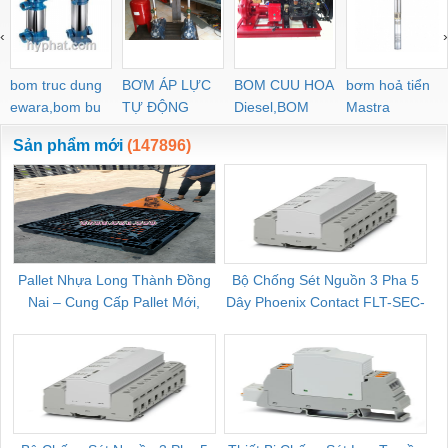
‹
›
bom truc dung
BƠM ÁP LỰC
BOM CUU HOA
bơm hoả tiển
ewara,bom bu
TỰ ĐỘNG
Diesel,BOM
Mastra
ewara
CHUA CHAY
Sản phẩm mới
(147896)
Pallet Nhựa Long Thành Đồng
Bộ Chống Sét Nguồn 3 Pha 5
Nai – Cung Cấp Pallet Mới,
Dây Phoenix Contact FLT-SEC-
C
Pallet Cũ Giá Tốt
P-T1-3S-264/50-FM - 2909589