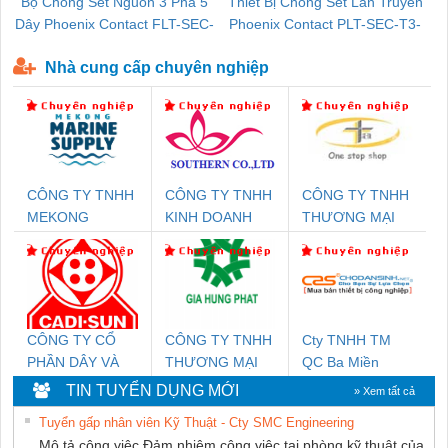
Bộ Chống Sét Nguồn 3 Pha 5
Thiết Bị Chống Sét Lan Truyền
B
Dây Phoenix Contact FLT-SEC-
Phoenix Contact PLT-SEC-T3-
P-T1-3S-440/35-FM - 2908264
230-FM-PT - 2907928
Nhà cung cấp chuyên nghiệp
CÔNG TY TNHH
CÔNG TY TNHH
CÔNG TY TNHH
MEKONG
KINH DOANH
THƯƠNG MẠI
MARINE SUPPLY
DỊCH VỤ XNK
THIÊN ÂN VIỆT
PHƯƠNG NAM
NAM
CÔNG TY CỔ
CÔNG TY TNHH
Cty TNHH TM
PHẦN DÂY VÀ
THƯƠNG MẠI
QC Ba Miền
CÁP ĐIỆN
DỊCH VỤ KỸ
TIN TUYỂN DỤNG MỚI
» Xem tất cả
THƯỢNG ĐÌNH
THUẬT ĐIỆN CƠ
Tuyển gấp nhân viên Kỹ Thuật - Cty SMC Engineering
GIA HƯNG
Mô tả công việc Đảm nhiệm công việc tại phòng kỹ thuật của