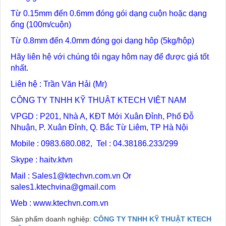
Từ 0.15mm đến 0.6mm đóng gói dạng cuộn hoặc dạng
ống (100m/cuộn)
Từ 0.8mm đến 4.0mm đóng gọi dạng hôp (5kg/hộp)
Hãy liên hệ với chúng tôi ngay hôm nay để được giá tốt
nhất.
Liên hệ : Trần Văn Hải (Mr)
CÔNG TY TNHH KỸ THUẬT KTECH VIỆT NAM
VPGD : P201, Nhà A, KĐT Mới Xuân Đỉnh, Phố Đỗ
Nhuận, P. Xuân Đỉnh, Q. Bắc Từ Liêm, TP Hà Nội
Mobile : 0983.680.082, Tel : 04.38186.233/299
Skype : haitv.ktvn
Mail : Sales1@ktechvn.com.vn Or
sales1.ktechvina@gmail.com
Web : www.ktechvn.com.vn
Sản phẩm doanh nghiệp:
CÔNG TY TNHH KỸ THUẬT KTECH