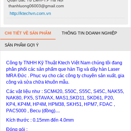
thanhluong06003@gmail.com
http://ktechvn.com.vn
CHI TIẾT VỀ SẢN PHẨM
THÔNG TIN DOANH NGHIỆP
SẢN PHẨM GỢI Ý
Công ty TNHH Kỹ Thuật Ktech Việt Nam chúng tôi đang
phân phối các sản phẩm que hàn Tig và dây hàn Laser
MRA Đức . Phục vụ cho các công ty chuyên sản xuất, gia
công và sửa chữa khuôn mẫu.
Các vật liệu như : SCM420, S50C, S55C, S45C, NAK55,
NAK80, PX5, STAVAX, MAS1,SKD11, SKD61, P20,
KP4, KP4M, HP4M, HPM38, SKH51, HPM7, FDAC ,
PAC5000 , Becu (đồng)....
Kích thước : 0.15mm đến 4.0mm
Đóng gói :