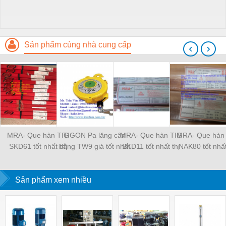
Sản phẩm cùng nhà cung cấp
‹
›
MRA- Que hàn TIG
TIGON Pa lăng cân
MRA- Que hàn TIG
MRA- Que hàn
SKD61 tốt nhất thị
bằng TW9 giá tốt nhất
SKD11 tốt nhất thị
NAK80 tốt nhất
trường
thị trường
trường
trường
Sản phẩm xem nhiều