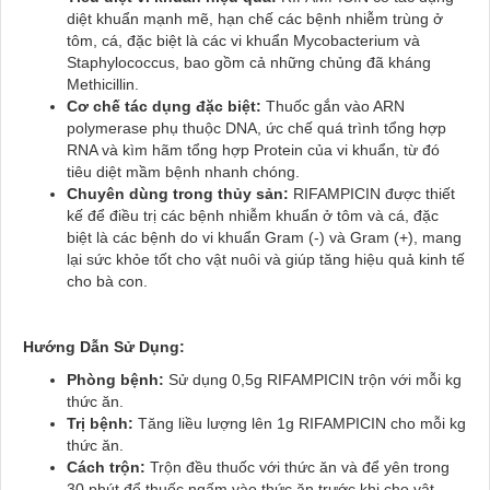
diệt khuẩn mạnh mẽ, hạn chế các bệnh nhiễm trùng ở
tôm, cá, đặc biệt là các vi khuẩn Mycobacterium và
Staphylococcus, bao gồm cả những chủng đã kháng
Methicillin.
Cơ chế tác dụng đặc biệt:
Thuốc gắn vào ARN
polymerase phụ thuộc DNA, ức chế quá trình tổng hợp
RNA và kìm hãm tổng hợp Protein của vi khuẩn, từ đó
tiêu diệt mầm bệnh nhanh chóng.
Chuyên dùng trong thủy sản:
RIFAMPICIN được thiết
kế để điều trị các bệnh nhiễm khuẩn ở tôm và cá, đặc
biệt là các bệnh do vi khuẩn Gram (-) và Gram (+), mang
lại sức khỏe tốt cho vật nuôi và giúp tăng hiệu quả kinh tế
cho bà con.
Hướng Dẫn Sử Dụng:
Phòng bệnh:
Sử dụng 0,5g RIFAMPICIN trộn với mỗi kg
thức ăn.
Trị bệnh:
Tăng liều lượng lên 1g RIFAMPICIN cho mỗi kg
thức ăn.
Cách trộn:
Trộn đều thuốc với thức ăn và để yên trong
30 phút để thuốc ngấm vào thức ăn trước khi cho vật