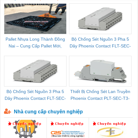
Pallet Nhựa Long Thành Đồng
Bộ Chống Sét Nguồn 3 Pha 5
Nai – Cung Cấp Pallet Mới,
Dây Phoenix Contact FLT-SEC-
C
Pallet Cũ Giá Tốt
P-T1-3S-264/50-FM - 2909589
Bộ Chống Sét Nguồn 3 Pha 5
Thiết Bị Chống Sét Lan Truyền
B
Dây Phoenix Contact FLT-SEC-
Phoenix Contact PLT-SEC-T3-
P-T1-3S-440/35-FM - 2908264
230-FM-PT - 2907928
Nhà cung cấp chuyên nghiệp