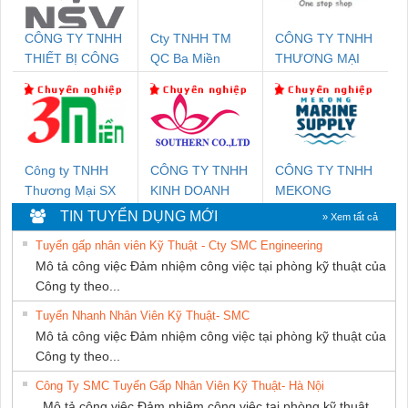
CÔNG TY TNHH
Cty TNHH TM
CÔNG TY TNHH
THIẾT BỊ CÔNG
QC Ba Miền
THƯƠNG MẠI
NGHIỆP NIHON
THIÊN ÂN VIỆT
SETSUBI VIỆT
NAM
NAM
Công ty TNHH
CÔNG TY TNHH
CÔNG TY TNHH
Thương Mại SX
KINH DOANH
MEKONG
Ba Miền
DỊCH VỤ XNK
MARINE
TIN TUYỂN DỤNG MỚI
» Xem tất cả
PHƯƠNG NAM
SUPPLY
Tuyển gấp nhân viên Kỹ Thuật - Cty SMC Engineering
Mô tả công việc Đảm nhiệm công việc tại phòng kỹ thuật của
Công ty theo...
Tuyển Nhanh Nhân Viên Kỹ Thuật- SMC
Mô tả công việc Đảm nhiệm công việc tại phòng kỹ thuật của
Công ty theo...
Công Ty SMC Tuyển Gấp Nhân Viên Kỹ Thuật- Hà Nội
Mô tả công việc Đảm nhiệm công việc tại phòng kỹ thuật