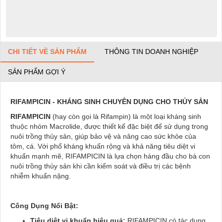
CHI TIẾT VỀ SẢN PHẨM
THÔNG TIN DOANH NGHIỆP
SẢN PHẨM GỢI Ý
RIFAMPICIN - KHÁNG SINH CHUYÊN DỤNG CHO THỦY SẢN
RIFAMPICIN
(hay còn gọi là Rifampin) là một loại kháng sinh
thuộc nhóm Macrolide, được thiết kế đặc biệt để sử dụng trong
nuôi trồng thủy sản, giúp bảo vệ và nâng cao sức khỏe của
tôm, cá. Với phổ kháng khuẩn rộng và khả năng tiêu diệt vi
khuẩn mạnh mẽ, RIFAMPICIN là lựa chọn hàng đầu cho bà con
nuôi trồng thủy sản khi cần kiểm soát và điều trị các bệnh
nhiễm khuẩn nặng.
Công Dụng Nổi Bật:
Tiêu diệt vi khuẩn hiệu quả:
RIFAMPICIN có tác dụng