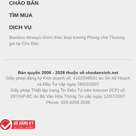
CHÀO BÁN
TÌM MUA
DỊCH VỤ
Bamboo Airways chính thức khai trương Phòng chờ Thương
gia tại Côn Đảo
Bản quyền 2006 - 2026 thuộc về chodansinh.net
Giấy phép đăng ký Kinh doanh số: 4102048591 do Sở Kế Hoạch
và Đầu Tư cấp ngày 28/03/2007
Giấy phép Thiết lập trang Tin Điện Tử trên Internet (ICP) số:
297/GP-BC do Bộ Văn Hóa Thông Tin cấp ngày 12/07/2007
Phone: 028.6258.3536
Phòng trọ
|
https://bdsgroup.vn
https://kqxs123.com