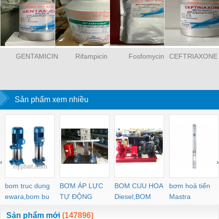
GENTAMICIN
Rifampicin
Fosfomycin
CEFTRIAXONE
Sản phẩm xem nhiều
‹
›
bom truc dung
BƠM ÁP LỰC
BOM CUU HOA
bơm hoả tiển
ewara,bom bu
TỰ ĐỘNG
Diesel,BOM
Mastra
ewara
CHUA CHAY
Sản phẩm mới
(147896)