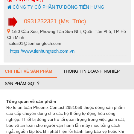
CÔNG TY CỔ PHẦN TỰ ĐỘNG TIẾN HƯNG
0931232321 (Ms. Trúc)
1/80 Cầu Xéo, Phường Tân Sơn Nhì, Quận Tân Phú, TP. Hồ
Chí Minh
sales01@tienhungtech.com
https://www.tienhungtech.com.vn
CHI TIẾT VỀ SẢN PHẨM
THÔNG TIN DOANH NGHIỆP
SẢN PHẨM GỢI Ý
Tổng quan về sản phẩm
Rơ le an toàn
Phoenix Contact 2981059
thuộc dòng sản phẩm
cao cấp chuyên dụng cho các hệ thống tự động hóa công
nghiệp. Thiết bị đóng vai trò tối quan trọng trong việc giám sát,
bảo vệ an toàn cho người vận hành lẫn máy móc bằng cách
ngắt nguồn lập tức khi phát hiện lỗi hành lang bảo vệ hoặc khi