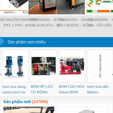
BỘ NGUỒN EMPARRO
2828550000 – IE-SW-
7760051005 – EM220-
1010000000 –
IP67 1 PHA - 9000-
ELB-08-8TX – BỘ
RTU-4DI2DO – ĐỒNG
2.5 – CẦU ĐẤU
11112-1962020 -
CHIA MẠNG 8 CỔNG
HỒ ĐO DÒNG ĐIỆN,
NỐI ĐẤT –
EMPARRO IP67
RJ45 – WEIDMULLER
ĐO ĐIỆN ÁP –
WEIDMULLE
POWER SUPPLY 1-
Sản phẩm xem nhiều
WEIDMULLER
TIENHUNGTE
PHASE
‹
›
bom truc dung
BƠM ÁP LỰC
BOM CUU HOA
bơm hoả tiển
ewara,bom bu
TỰ ĐỘNG
Diesel,BOM
Mastra
ewara
CHUA CHAY
Sản phẩm mới
(147896)