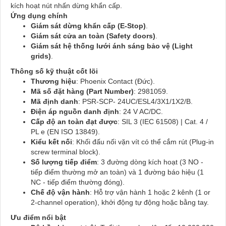
kích hoạt nút nhấn dừng khẩn cấp.
Ứng dụng chính
Giám sát dừng khẩn cấp (E-Stop)
.
Giám sát cửa an toàn (Safety doors)
.
Giám sát hệ thống lưới ánh sáng bảo vệ (Light
grids)
.
Thông số kỹ thuật cốt lõi
Thương hiệu
: Phoenix Contact (Đức).
Mã số đặt hàng (Part Number)
:
2981059
.
Mã định danh
:
PSR-SCP- 24UC/ESL4/3X1/1X2/B
.
Điện áp nguồn danh định
: 24 V AC/DC.
Cấp độ an toàn đạt được
: SIL 3 (IEC 61508) | Cat. 4 /
PL e (EN ISO 13849).
Kiểu kết nối
: Khối đấu nối vặn vít có thể cắm rút (Plug-in
screw terminal block).
Số lượng tiếp điểm
: 3 đường dòng kích hoạt (3 NO -
tiếp điểm thường mở an toàn) và 1 đường báo hiệu (1
NC - tiếp điểm thường đóng).
Chế độ vận hành
: Hỗ trợ vận hành 1 hoặc 2 kênh (1 or
2-channel operation), khởi động tự động hoặc bằng tay.
Ưu điểm nổi bật