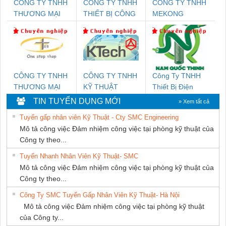
CÔNG TY TNHH
CÔNG TY TNHH
CÔNG TY TNHH
THƯƠNG MẠI
THIẾT BỊ CÔNG
MEKONG
DỊCH VỤ KỸ
NGHIỆP NIHON
MARINE
THUẬT ĐIỆN CƠ
SETSUBI VIỆT
SUPPLY
GIA HƯNG PHÁT
NAM
CÔNG TY TNHH
CÔNG TY TNHH
Công Ty TNHH
THƯƠNG MẠI
KỸ THUẬT
Thiết Bị Điện
THIÊN ÂN VIỆT
KTECH VIỆT
Nam Quốc Thịnh
TIN TUYỂN DỤNG MỚI
» Xem tất cả
NAM
NAM
Tuyển gấp nhân viên Kỹ Thuật - Cty SMC Engineering
Mô tả công việc Đảm nhiệm công việc tại phòng kỹ thuật của
Công ty theo...
Tuyển Nhanh Nhân Viên Kỹ Thuật- SMC
Mô tả công việc Đảm nhiệm công việc tại phòng kỹ thuật của
Công ty theo...
Công Ty SMC Tuyển Gấp Nhân Viên Kỹ Thuật- Hà Nội
Mô tả công việc Đảm nhiệm công việc tại phòng kỹ thuật
của Công ty...