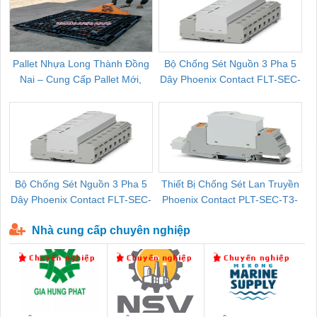
Pallet Nhựa Long Thành Đồng
Bộ Chống Sét Nguồn 3 Pha 5
Nai – Cung Cấp Pallet Mới,
Dây Phoenix Contact FLT-SEC-
C
Pallet Cũ Giá Tốt
P-T1-3S-264/50-FM - 2909589
Bộ Chống Sét Nguồn 3 Pha 5
Thiết Bị Chống Sét Lan Truyền
B
Dây Phoenix Contact FLT-SEC-
Phoenix Contact PLT-SEC-T3-
P-T1-3S-440/35-FM - 2908264
230-FM-PT - 2907928
Nhà cung cấp chuyên nghiệp