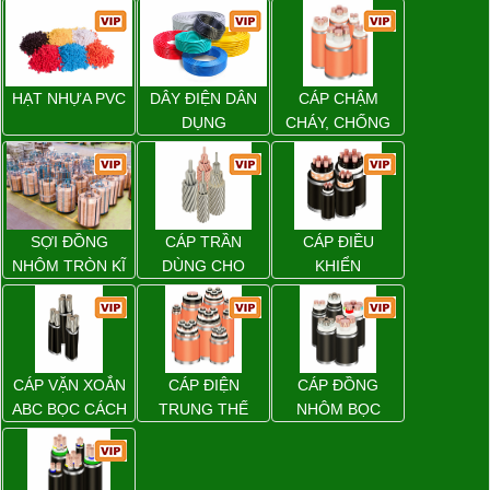
HẠT NHỰA PVC
DÂY ĐIỆN DÂN
CÁP CHẬM
DỤNG
CHÁY, CHỐNG
CHÁY
SỢI ĐỒNG
CÁP TRẦN
CÁP ĐIỀU
NHÔM TRÒN KĨ
DÙNG CHO
KHIỂN
THUẬT ĐIỆN
ĐƯỜNG DÂY
TẢI ĐIỆN TRÊN
KHÔNG
CÁP VẶN XOẮN
CÁP ĐIỆN
CÁP ĐỒNG
ABC BỌC CÁCH
TRUNG THẾ
NHÔM BỌC
ĐIỆN XLPE