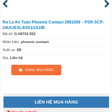
Rơ Le An Toàn Phoenix Contact 2981059 – PSR-SCP-
24UC/ESL4/3X1/1X2/B
Mã số:
G-59732-552
Nhãn hiệu:
phoenix contact
Xuất xứ:
DE
Giá:
Liên hệ
EMAIL MUA HÀNG
LIÊN HỆ MUA HÀNG