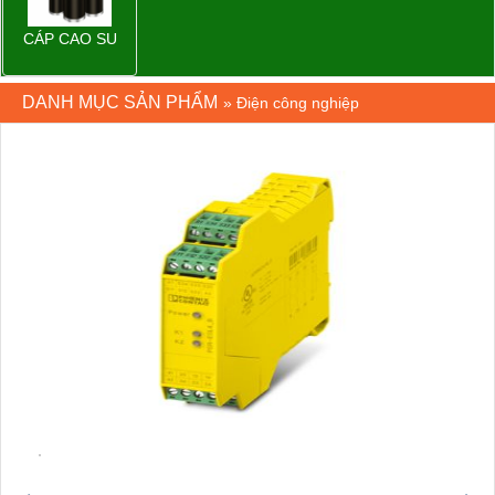
CÁP CAO SU
DANH MỤC SẢN PHẨM
»
Điện công nghiệp