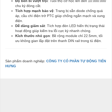
Độ bền bỉ vượt trội
: Tuổi thọ cơ học lên đến 10.000.000
chu kỳ đóng cắt.
Tích hợp mạch bảo vệ
: Trang bị sẵn diode chống quá
áp, cầu chì điện trở PTC giúp chống ngắn mạch và xung
điện.
Dễ dàng giám sát
: Tích hợp đèn LED hiển thị trạng thái
hoạt động giúp kiểm tra lỗi cực kỳ nhanh chóng.
Kích thước nhỏ gọn
: Bề rộng module chỉ 22.5mm, tối
ưu không gian lắp đặt trên thanh DIN rail trong tủ điện.
Sản phẩm doanh nghiệp:
CÔNG TY CỔ PHẦN TỰ ĐỘNG TIẾN
HƯNG