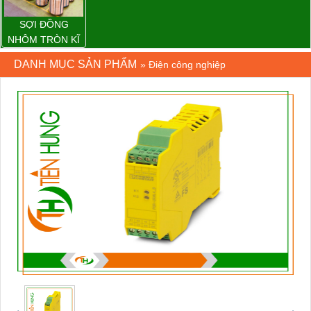
SỢI ĐỒNG
NHÔM TRÒN KĨ
THUẬT ĐIỆN
DANH MỤC SẢN PHẨM
»
Điện công nghiệp