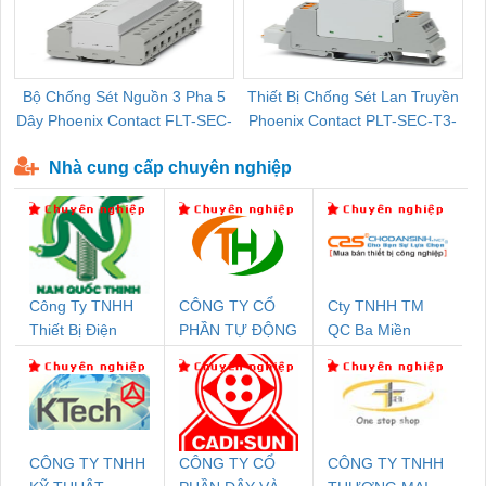
Bộ Chống Sét Nguồn 3 Pha 5
Thiết Bị Chống Sét Lan Truyền
B
Dây Phoenix Contact FLT-SEC-
Phoenix Contact PLT-SEC-T3-
P-T1-3S-440/35-FM - 2908264
230-FM-PT - 2907928
Nhà cung cấp chuyên nghiệp
Công Ty TNHH
CÔNG TY CỔ
Cty TNHH TM
Thiết Bị Điện
PHẦN TỰ ĐỘNG
QC Ba Miền
Nam Quốc Thịnh
TIẾN HƯNG
CÔNG TY TNHH
CÔNG TY CỔ
CÔNG TY TNHH