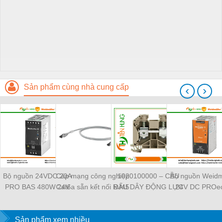
Sản phẩm cùng nhà cung cấp
‹
›
Bộ nguồn 24VDC 20A
Cáp mạng công nghiệp
1020100000 – CẦU
Bộ nguồn Weidm
PRO BAS 480W 24V
Cat6a sẵn kết nối RJ45
ĐẤU DÂY ĐỘNG LỰC
24V DC PROec
20A - 2838480000
Weidmüller IE-
WDU 4 –
TIENHUNGTE
Weidmuller -
C6FP8LD0050M40M40-
WEIDMULLER –
TIENHUNGTECH
Sản phẩm xem nhiều
D — 1165940050
TIENHUNGTECH