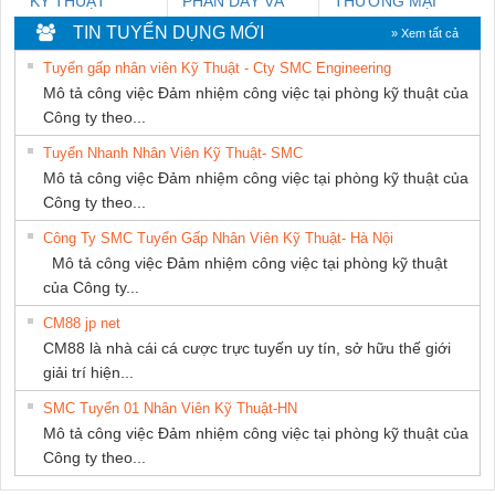
KỸ THUẬT
PHẦN DÂY VÀ
THƯƠNG MẠI
KTECH VIỆT
CÁP ĐIỆN
THIÊN ÂN VIỆT
TIN TUYỂN DỤNG MỚI
» Xem tất cả
NAM
THƯỢNG ĐÌNH
NAM
Tuyển gấp nhân viên Kỹ Thuật - Cty SMC Engineering
Mô tả công việc Đảm nhiệm công việc tại phòng kỹ thuật của
Công ty theo...
Tuyển Nhanh Nhân Viên Kỹ Thuật- SMC
Mô tả công việc Đảm nhiệm công việc tại phòng kỹ thuật của
Công ty theo...
Công Ty SMC Tuyển Gấp Nhân Viên Kỹ Thuật- Hà Nội
Mô tả công việc Đảm nhiệm công việc tại phòng kỹ thuật
của Công ty...
CM88 jp net
CM88 là nhà cái cá cược trực tuyến uy tín, sở hữu thế giới
giải trí hiện...
SMC Tuyển 01 Nhân Viên Kỹ Thuật-HN
Mô tả công việc Đảm nhiệm công việc tại phòng kỹ thuật của
Công ty theo...