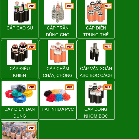
CÁP CAO SU
CÁP TRẦN
CÁP ĐIỆN
DÙNG CHO
TRUNG THẾ
ĐƯỜNG DÂY
TẢI ĐIỆN TRÊN
KHÔNG
CÁP ĐIỀU
CÁP CHẬM
CÁP VẶN XOẮN
KHIỂN
CHÁY, CHỐNG
ABC BỌC CÁCH
CHÁY
ĐIỆN XLPE
DÂY ĐIỆN DÂN
HẠT NHỰA PVC
CÁP ĐỒNG
DỤNG
NHÔM BỌC