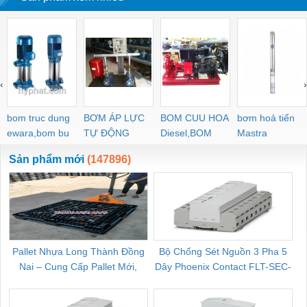
‹
›
bom truc dung
BƠM ÁP LỰC
BOM CUU HOA
bơm hoả tiển
ewara,bom bu
TỰ ĐỘNG
Diesel,BOM
Mastra
ewara
CHUA CHAY
Sản phẩm mới
(147896)
Pallet Nhựa Long Thành Đồng
Bộ Chống Sét Nguồn 3 Pha 5
Nai – Cung Cấp Pallet Mới,
Dây Phoenix Contact FLT-SEC-
C
Pallet Cũ Giá Tốt
P-T1-3S-264/50-FM - 2909589