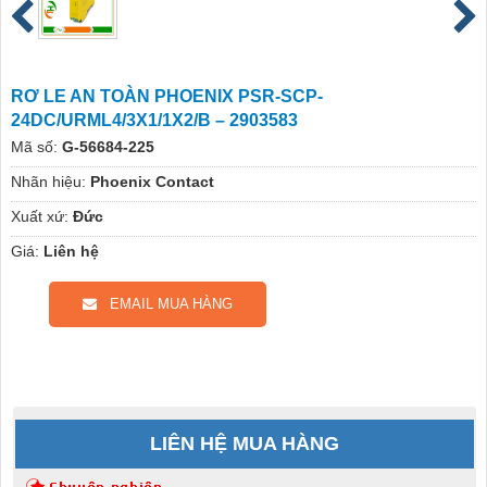
RƠ LE AN TOÀN PHOENIX PSR-SCP-
24DC/URML4/3X1/1X2/B – 2903583
Mã số:
G-56684-225
Nhãn hiệu:
Phoenix Contact
Xuất xứ:
Đức
Giá:
Liên hệ
EMAIL MUA HÀNG
LIÊN HỆ MUA HÀNG