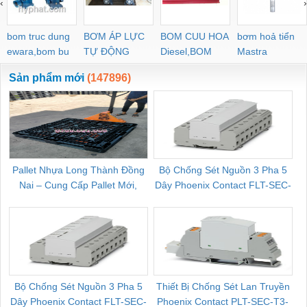
‹
›
POC-C PL-C
bom truc dung
BƠM ÁP LỰC
BOM CUU HOA
bơm hoả tiển
ewara,bom bu
TỰ ĐỘNG
Diesel,BOM
Mastra
ewara
CHUA CHAY
Sản phẩm mới
(147896)
Pallet Nhựa Long Thành Đồng
Bộ Chống Sét Nguồn 3 Pha 5
Nai – Cung Cấp Pallet Mới,
Dây Phoenix Contact FLT-SEC-
C
Pallet Cũ Giá Tốt
P-T1-3S-264/50-FM - 2909589
Bộ Chống Sét Nguồn 3 Pha 5
Thiết Bị Chống Sét Lan Truyền
B
Dây Phoenix Contact FLT-SEC-
Phoenix Contact PLT-SEC-T3-