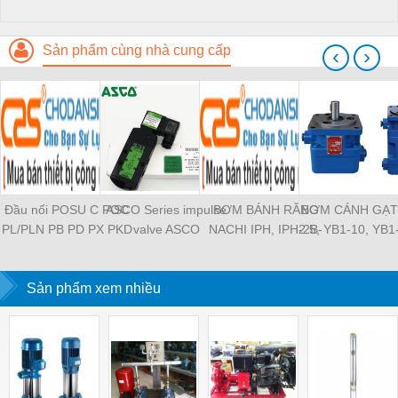
Sản phẩm cùng nhà cung cấp
‹
›
Đầu nối POSU C POC
ASCO Series impulse
BƠM BÁNH RĂNG
BƠM CÁNH GẠT
PL/PLN PB PD PX PKD
valve ASCO
NACHI IPH, IPH-2B-
2.5, YB1-10, YB1
PH PH2 PH3 PCF PLL
SCG353A043 ASCO
6.5-11, IPH-5B-40-21,
YB1-40/12.5, 
PLF PMF PTL SL SS
SCG353A044 ASCO
IPH-2A-5-11, IPH-5A-
100/16 YB1-40
SCA SAFS SASF HVFS
Sản phẩm xem nhiều
SCG353A047 ASCO
50, IPH-3A-13-LT-20,
YB1-16/12 YB1-
HVSF PU PV PE PY
SCG353A050 ASCO
IPH-5B-50-LT-11, IPH-
YB1-40/12 YB1-
PM PLM PZA PK PA
SCG353A051 ASCO
4A-32-LT-20, IPH-6B-
HVFF PLJ PYJ PP PG
SXE353.060
100-L-11, IPH-5A-40-
PEG PW PGJ PPGJ
11
PYJW SL-C PC-C