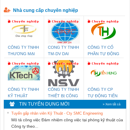
P-T1-3S-440/35-FM - 2908264
230-FM-PT - 2907928
Nhà cung cấp chuyên nghiệp
CÔNG TY TNHH
CONG TY TNHH
CÔNG TY CỔ
THƯƠNG MẠI
TM-DV DAI
PHẦN TỰ ĐỘNG
THIÊN ÂN VIỆT
DONG THANH
TIẾN HƯNG
NAM
CÔNG TY TNHH
CÔNG TY TNHH
CÔNG TY CP
KỸ THUẬT
THIẾT BỊ CÔNG
TỰ ĐỘNG TIẾN
KTECH VIỆT
NGHIỆP NIHON
HƯNG
TIN TUYỂN DỤNG MỚI
» Xem tất cả
NAM
SETSUBI VIỆT
Tuyển gấp nhân viên Kỹ Thuật - Cty SMC Engineering
NAM
Mô tả công việc Đảm nhiệm công việc tại phòng kỹ thuật của
Công ty theo...