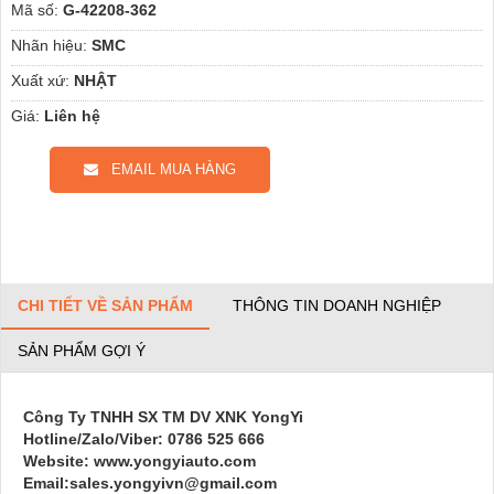
Mã số:
G-42208-362
Nhãn hiệu:
SMC
Xuất xứ:
NHẬT
Giá:
Liên hệ
EMAIL MUA HÀNG
CHI TIẾT VỀ SẢN PHẨM
THÔNG TIN DOANH NGHIỆP
SẢN PHẨM GỢI Ý
Công Ty TNHH SX TM DV XNK YongYi
Hotline/Zalo/Viber: 0786 525 666
Website: www.yongyiauto.com
Email:sales.yongyivn@gmail.com