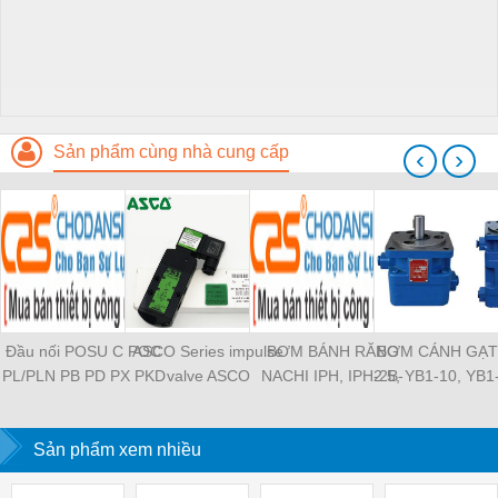
Sản phẩm cùng nhà cung cấp
‹
›
Đầu nối POSU C POC
ASCO Series impulse
BƠM BÁNH RĂNG
BƠM CÁNH GẠT
PL/PLN PB PD PX PKD
valve ASCO
NACHI IPH, IPH-2B-
2.5, YB1-10, YB1
PH PH2 PH3 PCF PLL
SCG353A043 ASCO
6.5-11, IPH-5B-40-21,
YB1-40/12.5, 
PLF PMF PTL SL SS
SCG353A044 ASCO
IPH-2A-5-11, IPH-5A-
100/16 YB1-40
SCA SAFS SASF HVFS
Sản phẩm xem nhiều
SCG353A047 ASCO
50, IPH-3A-13-LT-20,
YB1-16/12 YB1-
HVSF PU PV PE PY
SCG353A050 ASCO
IPH-5B-50-LT-11, IPH-
YB1-40/12 YB1-
PM PLM PZA PK PA
SCG353A051 ASCO
4A-32-LT-20, IPH-6B-