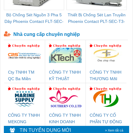
Bộ Chống Sét Nguồn 3 Pha 5
Thiết Bị Chống Sét Lan Truyền
B
Dây Phoenix Contact FLT-SEC-
Phoenix Contact PLT-SEC-T3-
P-T1-3S-440/35-FM - 2908264
230-FM-PT - 2907928
Nhà cung cấp chuyên nghiệp
Cty TNHH TM
CÔNG TY TNHH
CÔNG TY TNHH
QC Ba Miền
KỸ THUẬT
THƯƠNG MẠI
KTECH VIỆT
THIÊN ÂN VIỆT
NAM
NAM
CÔNG TY TNHH
CÔNG TY TNHH
CÔNG TY CỔ
MEKONG
KINH DOANH
PHẦN TỰ ĐỘNG
MARINE SUPPLY
DỊCH VỤ XNK
TIẾN HƯNG
TIN TUYỂN DỤNG MỚI
» Xem tất cả