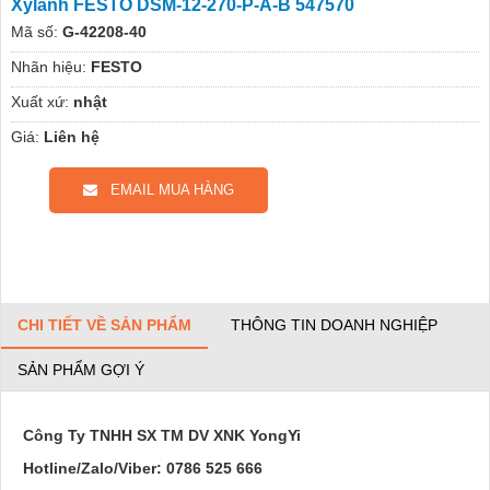
Xylanh FESTO DSM-12-270-P-A-B 547570
Mã số:
G-42208-40
Nhãn hiệu:
FESTO
Xuất xứ:
nhật
Giá:
Liên hệ
EMAIL MUA HÀNG
CHI TIẾT VỀ SẢN PHẨM
THÔNG TIN DOANH NGHIỆP
SẢN PHẨM GỢI Ý
Công Ty TNHH SX TM DV XNK YongYi
Hotline/Zalo/Viber: 0786 525 666