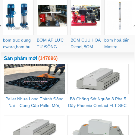
HVFF PLJ PYJ PP PG
SXE353.060
100-L-11, IPH-5A-40-
PEG PW PGJ PPGJ
11
PYJW SL-C PC-C
‹
›
POC-C PL-C
bom truc dung
BƠM ÁP LỰC
BOM CUU HOA
bơm hoả tiển
ewara,bom bu
TỰ ĐỘNG
Diesel,BOM
Mastra
ewara
CHUA CHAY
Sản phẩm mới
(147896)
Pallet Nhựa Long Thành Đồng
Bộ Chống Sét Nguồn 3 Pha 5
Nai – Cung Cấp Pallet Mới,
Dây Phoenix Contact FLT-SEC-
C
Pallet Cũ Giá Tốt
P-T1-3S-264/50-FM - 2909589