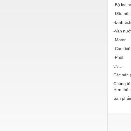
Hóa chất-Trang thiết bị
-Bộ lọc h
Kệ công nghiệp
-Đầu nối,
-Bình tíc
Khí nén - Thiết bị
-Van nướ
Khuôn mẫu - Phụ tùng
-Motor
Lọc công nghiệp
-Cảm biế
Máy công cụ - Phụ tùng
-Phốt
Mỏ - Trang thiết bị
v.v…
Các sản 
Mô tơ - Hộp số
Chúng tôi
Môi trường - Thiết bị
Hơn thế n
Nâng hạ - Trang thiết bị
Sản phẩm
Nội - Ngoại thất - văn phòng
Nồi hơi - Trang thiết bị
Nông nghiệp - Thiết bị