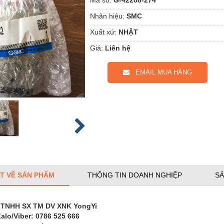
Nhãn hiệu:
SMC
Xuất xứ:
NHẬT
Giá:
Liên hệ
EMAIL MUA HÀNG
ẾT VỀ SẢN PHẨM
THÔNG TIN DOANH NGHIỆP
SẢ
 TNHH SX TM DV XNK YongYi
Zalo/Viber: 0786 525 666