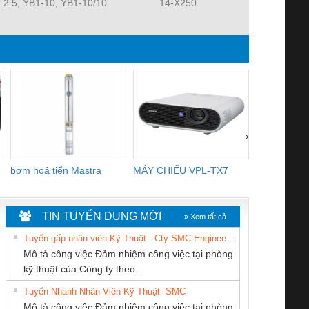
2.5, YB1-10, YB1-10/10
14-X250
MAT 3106KL-
YB1-40/12.5, YB1-
R2E225-RA
100/16 YB1-40/40,
R2E225-RA
YB1-16/12 YB1-6/6,
R2E225-RA
YB1-40/12 YB1-80/80
3106KL-0
›
bơm hoả tiển Mastra
MÁY CHIẾU VPL-TX7
BOM DINH
WHITE
TIN TUYỂN DỤNG MỚI
» Xem tất cả
Tuyển gấp nhân viên Kỹ Thuật - Cty SMC Engineering
Mô tả công việc Đảm nhiệm công việc tại phòng
kỹ thuật của Công ty theo...
Tuyển Nhanh Nhân Viên Kỹ Thuật- SMC
CÔNG TY CỔ
Cty TNHH TM QC
CÔNG TY TNHH
 Le An Toàn
Bộ giám sát chuỗi
Bộ giám sát dòng
Bộ ng
Mô tả công việc Đảm nhiệm công việc tại phòng