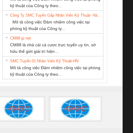
PHẦN TỰ ĐỘNG
Ba Miền
KỸ THUẬT KTECH
enix Contact
tấm pin
điện chuỗi
ray W
kỹ thuật của Công ty theo...
TIẾN HƯNG
VIỆT NAM
6960 – PSR-
TRANSCLINIC 16I+
TRANSCLINIC 16I+
BAS 
Công Ty SMC Tuyển Gấp Nhân Viên Kỹ Thuật- Hà Nội
SCP-
1K5 L (2433950000)
(2008130000)
(28
Mô tả công việc Đảm nhiệm công việc tại
/FSP/2X1/1X2
phòng kỹ thuật của Công ty...
CM88 jp net
Công Ty TNHH
CÔNG TY TNHH
CONG TY TNHH
CM88 là nhà cái cá cược trực tuyến uy tín, sở
hiết Bị Điện Nam
MEKONG MARINE
TM-DV DAI DONG
iám sát chuỗi
Bộ chỉnh lưu nguồn
Nẹp nhôm chống
Bộ c
hữu thế giới giải trí hiện...
Quốc Thịnh
SUPPLY
THANH
tấm pin
điện TRANSCLINIC
trơn Đà Nẵng
giám 
SMC Tuyển 01 Nhân Viên Kỹ Thuật-HN
SCLINIC 16I+
BKE 1K5.4
Sola
Mô tả công việc Đảm nhiệm công việc tại phòng
 (2502520000)
(7791400879)2. Giá
TRAN
kỹ thuật của Công ty theo...
1K5.4