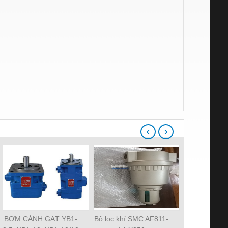
‹
›
BƠM CÁNH GẠT YB1-
Bộ lọc khí SMC AF811-
Quạt tản nh