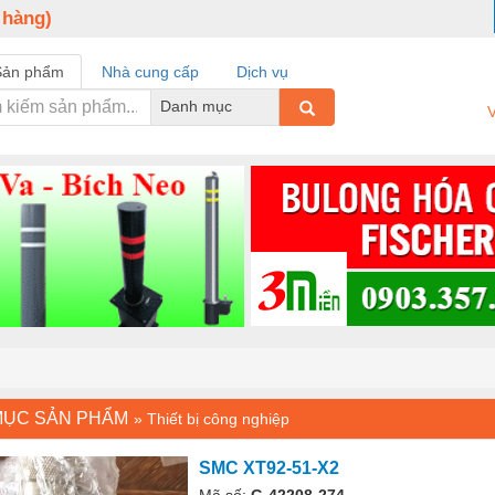
 hàng)
Sản phẩm
Nhà cung cấp
Dịch vụ
Danh mục
V
MỤC SẢN PHẨM
»
Thiết bị công nghiệp
SMC XT92-51-X2
Mã số:
G-42208-274