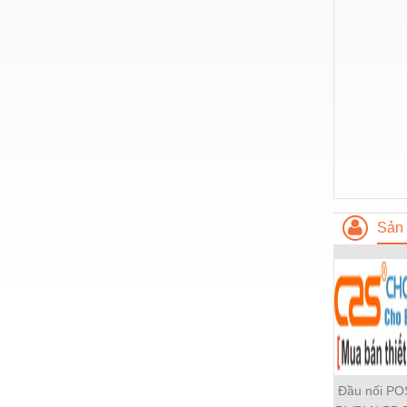
Nước-Vật tư thiết bị
Phốt cơ khí
Sắt, thép, inox các loại
Thí nghiệm-Trang thiết bị
Thiết bị chiếu sáng
Thiết bị chống sét
Thiết bị an ninh
Sản 
Thiết bị công nghiệp
Thiết bị công trình
Thiết bị điện
Thiết bị giáo dục
Thiết bị khác
Đầu nối P