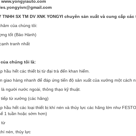
: www.yongyiauto.com
ales.yongyivn@gmail.com
TNHH SX TM DV XNK YONGYI chuyên sản xuất và cung cấp các thi
hâm của chúng tôi:
ợng tốt (Bảo Hành)
 cạnh tranh nhất
của chúng tôi là:
 hầu hết các thiết bị từ đại trà đến khan hiếm.
an giao hàng nhanh để đáp ứng tiến độ sản xuất của xưởng một cách 
 là người nước ngoài, thông thạo kỹ thuật.
 tiếp từ xưởng (các hãng)
p hầu hết các loại thiết bị khí nén và thủy lực các hãng lớn như F
thể 1 tuần hoặc sớm hơn)
 từ
khí nén, thủy lực