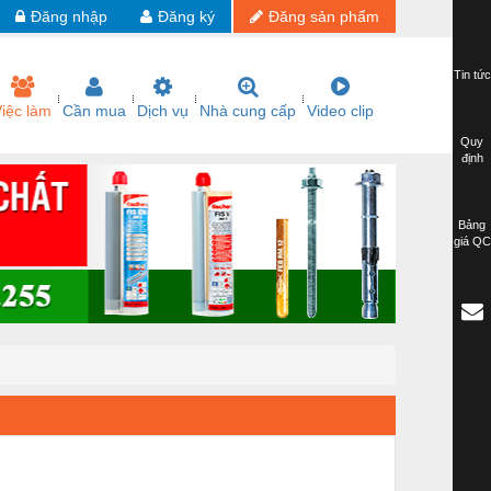
Đăng nhập
Đăng ký
Đăng sản phẩm
Tin tức
iệc làm
Cần mua
Dịch vụ
Nhà cung cấp
Video clip
Quy
định
Bảng
giá QC