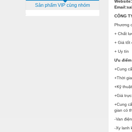
Website
Sản phẩm VIP cùng nhóm
Dịch vụ - Thi công
Email:s
CÔNG TY 
Điện công nghiệp
Phương c
Điện gia dụng
+ Chất lư
Điện Lạnh
+ Giá tốt
Đóng tàu Thiết bị
+ Uy tín
Đúc chính xác Thiết bị
Ưu điểm 
+Cung cấp
Dụng cụ cầm tay
+Thời gi
Dụng cụ cắt gọt
+Kỹ thuật
Dụng cụ điện
+Giá trực
Dụng cụ đo
+Cung cấ
gian có 
Gỗ - Trang thiết bị
-Van điện
Hàn cắt - Thiết bị
-Xy lanh 