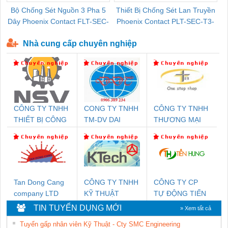
Bộ Chống Sét Nguồn 3 Pha 5
Thiết Bị Chống Sét Lan Truyền
B
Dây Phoenix Contact FLT-SEC-
Phoenix Contact PLT-SEC-T3-
P-T1-3S-440/35-FM - 2908264
230-FM-PT - 2907928
Nhà cung cấp chuyên nghiệp
CÔNG TY TNHH
CONG TY TNHH
CÔNG TY TNHH
THIẾT BỊ CÔNG
TM-DV DAI
THƯƠNG MẠI
NGHIỆP NIHON
DONG THANH
THIÊN ÂN VIỆT
SETSUBI VIỆT
NAM
NAM
Tan Dong Cang
CÔNG TY TNHH
CÔNG TY CP
company LTD
KỸ THUẬT
TỰ ĐỘNG TIẾN
KTECH VIỆT
HƯNG
TIN TUYỂN DỤNG MỚI
» Xem tất cả
NAM
Tuyển gấp nhân viên Kỹ Thuật - Cty SMC Engineering