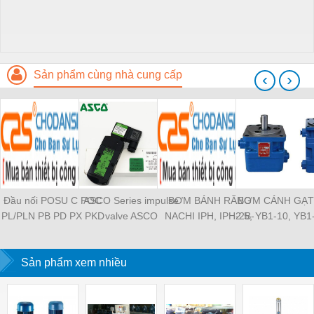
Sản phẩm cùng nhà cung cấp
‹
›
Đầu nối POSU C POC
ASCO Series impulse
BƠM BÁNH RĂNG
BƠM CÁNH GẠT
PL/PLN PB PD PX PKD
valve ASCO
NACHI IPH, IPH-2B-
2.5, YB1-10, YB1
PH PH2 PH3 PCF PLL
SCG353A043 ASCO
6.5-11, IPH-5B-40-21,
YB1-40/12.5, 
PLF PMF PTL SL SS
SCG353A044 ASCO
IPH-2A-5-11, IPH-5A-
100/16 YB1-40
SCA SAFS SASF HVFS
Sản phẩm xem nhiều
SCG353A047 ASCO
50, IPH-3A-13-LT-20,
YB1-16/12 YB1-
HVSF PU PV PE PY
SCG353A050 ASCO
IPH-5B-50-LT-11, IPH-
YB1-40/12 YB1-
PM PLM PZA PK PA
SCG353A051 ASCO
4A-32-LT-20, IPH-6B-
HVFF PLJ PYJ PP PG
SXE353.060
100-L-11, IPH-5A-40-