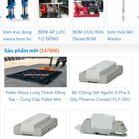
PEG PW PGJ PPGJ
11
PYJW SL-C PC-C
‹
›
POC-C PL-C
bom truc dung
BƠM ÁP LỰC
BOM CUU HOA
bơm hoả tiển
ewara,bom bu
TỰ ĐỘNG
Diesel,BOM
Mastra
ewara
CHUA CHAY
Sản phẩm mới
(147896)
Pallet Nhựa Long Thành Đồng
Bộ Chống Sét Nguồn 3 Pha 5
Nai – Cung Cấp Pallet Mới,
Dây Phoenix Contact FLT-SEC-
C
Pallet Cũ Giá Tốt
P-T1-3S-264/50-FM - 2909589