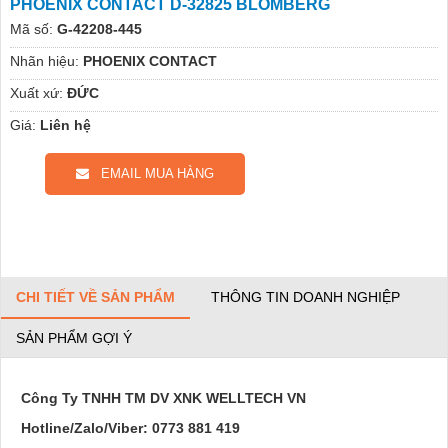
PHOENIX CONTACT D-32825 BLOMBERG
Mã số:
G-42208-445
Nhãn hiệu:
PHOENIX CONTACT
Xuất xứ:
ĐỨC
Giá:
Liên hệ
EMAIL MUA HÀNG
CHI TIẾT VỀ SẢN PHẨM
THÔNG TIN DOANH NGHIỆP
SẢN PHẨM GỢI Ý
Công Ty TNHH TM DV XNK WELLTECH VN
Hotline/Zalo/Viber:
0773 881 419