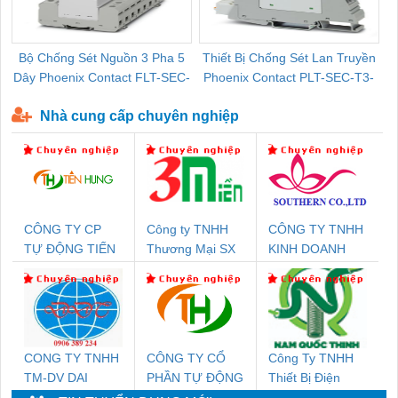
Bộ Chống Sét Nguồn 3 Pha 5
Thiết Bị Chống Sét Lan Truyền
B
Dây Phoenix Contact FLT-SEC-
Phoenix Contact PLT-SEC-T3-
P-T1-3S-440/35-FM - 2908264
230-FM-PT - 2907928
Nhà cung cấp chuyên nghiệp
CÔNG TY CP
Công ty TNHH
CÔNG TY TNHH
TỰ ĐỘNG TIẾN
Thương Mại SX
KINH DOANH
HƯNG
Ba Miền
DỊCH VỤ XNK
PHƯƠNG NAM
CONG TY TNHH
CÔNG TY CỔ
Công Ty TNHH
TM-DV DAI
PHẦN TỰ ĐỘNG
Thiết Bị Điện
DONG THANH
TIẾN HƯNG
Nam Quốc Thịnh