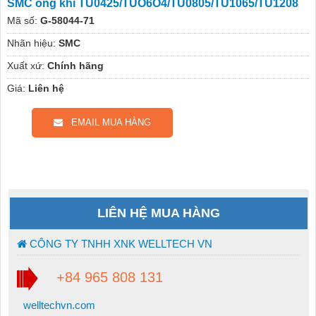
SMC ống khí TU0425/TUO6O4/TU0805/TU1065/TU1208
Mã số:
G-58044-71
Nhãn hiệu:
SMC
Xuất xứ:
Chính hãng
Giá:
Liên hệ
EMAIL MUA HÀNG
LIÊN HỆ MUA HÀNG
CÔNG TY TNHH XNK WELLTECH VN
+84 965 808 131
welltechvn.com