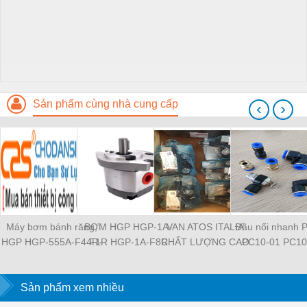
Sản phẩm cùng nhà cung cấp
‹
›
Máy bơm bánh răng,
BƠM HGP HGP-1A-
VAN ATOS ITALIA
Đầu nối nhanh 
HGP HGP-555A-F44R-
F1R HGP-1A-F8R
CHẤT LƯỢNG CAO
PC10-01 PC10
2B-G1 HGP-11A-
HGP-11A-F1R1R HGP-
HR-013 HR-003 HR-
PC10-03 PC10
L826R-4BDB HGP-
2A-F12R HGP-2A-F3R
004 HR-013 HR-013 /
PC12-01 PC12
53A-L33R-X1-2B-G-13
Sản phẩm xem nhiều
HGP-22A-F4R4R HGP-
WG MAP-320 MAP-320
PC12-03 PL8-04
HGP-555A-L48R-Z-
222A-F4RF4RF4R
/ E 20 JPQ-222 JPQ-
03 PL8-02 PL8-0