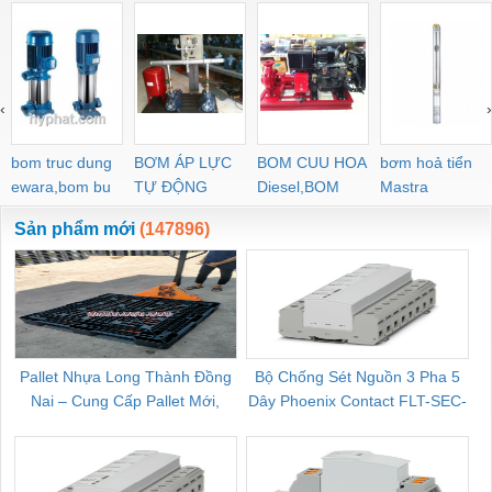
4BD-F2 HGP-33A-
HGP-3A-F30R HGP-
212 JPG-211/210
M5 PL6-04 PL
L36L-X-4BD HGP-22A-
3A-F6R HGP-33A-
PL6-02 PL4-
F92L-X-4BJ HGP-53A-
F14R14R
L44R-Z-4BD-P-13
‹
›
bom truc dung
BƠM ÁP LỰC
BOM CUU HOA
bơm hoả tiển
ewara,bom bu
TỰ ĐỘNG
Diesel,BOM
Mastra
ewara
CHUA CHAY
Sản phẩm mới
(147896)
Pallet Nhựa Long Thành Đồng
Bộ Chống Sét Nguồn 3 Pha 5
Nai – Cung Cấp Pallet Mới,
Dây Phoenix Contact FLT-SEC-
C
Pallet Cũ Giá Tốt
P-T1-3S-264/50-FM - 2909589