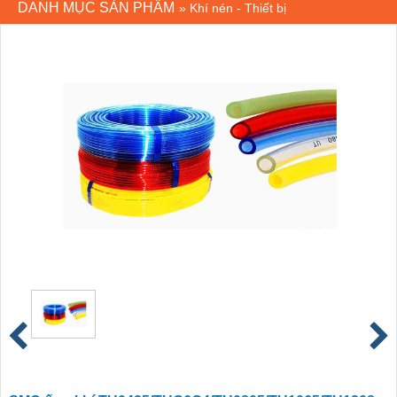
DANH MỤC SẢN PHẨM
»
Khí nén - Thiết bị