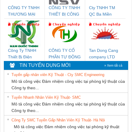
CÔNG TY TNHH
CÔNG TY TNHH
Cty TNHH TM
THƯƠNG MẠI
THIẾT BỊ CÔNG
QC Ba Miền
THIÊN ÂN VIỆT
NGHIỆP NIHON
NAM
SETSUBI VIỆT
NAM
Công Ty TNHH
CÔNG TY CỔ
Tan Dong Cang
Thiết Bị Điện
PHẦN TỰ ĐỘNG
company LTD
Nam Quốc Thịnh
TIẾN HƯNG
TIN TUYỂN DỤNG MỚI
» Xem tất cả
Tuyển gấp nhân viên Kỹ Thuật - Cty SMC Engineering
Mô tả công việc Đảm nhiệm công việc tại phòng kỹ thuật của
Công ty theo...
Tuyển Nhanh Nhân Viên Kỹ Thuật- SMC
Mô tả công việc Đảm nhiệm công việc tại phòng kỹ thuật của
Công ty theo...
Công Ty SMC Tuyển Gấp Nhân Viên Kỹ Thuật- Hà Nội
Mô tả công việc Đảm nhiệm công việc tại phòng kỹ thuật