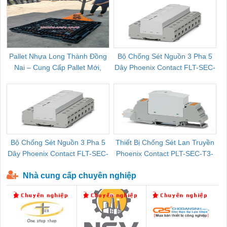
Pallet Nhựa Long Thành Đồng
Bộ Chống Sét Nguồn 3 Pha 5
Nai – Cung Cấp Pallet Mới,
Dây Phoenix Contact FLT-SEC-
C
Pallet Cũ Giá Tốt
P-T1-3S-264/50-FM - 2909589
Bộ Chống Sét Nguồn 3 Pha 5
Thiết Bị Chống Sét Lan Truyền
B
Dây Phoenix Contact FLT-SEC-
Phoenix Contact PLT-SEC-T3-
P-T1-3S-440/35-FM - 2908264
230-FM-PT - 2907928
Nhà cung cấp chuyên nghiệp