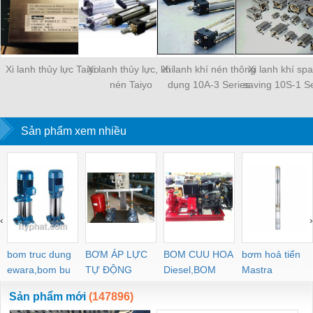
Xi lanh thủy lực Taiyo
Xi lanh thủy lực, khí
Xi lanh khí nén thông
Xi lanh khí sp
nén Taiyo
dụng 10A-3 Series
saving 10S-1 Se
Sản phẩm xem nhiều
‹
›
bom truc dung
BƠM ÁP LỰC
BOM CUU HOA
bơm hoả tiển
ewara,bom bu
TỰ ĐỘNG
Diesel,BOM
Mastra
ewara
CHUA CHAY
Sản phẩm mới
(147896)