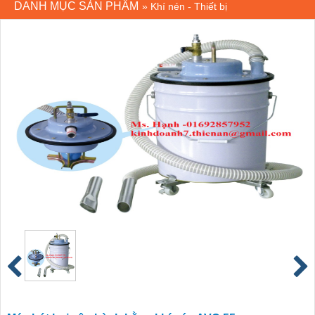
DANH MỤC SẢN PHẨM
»
Khí nén - Thiết bị