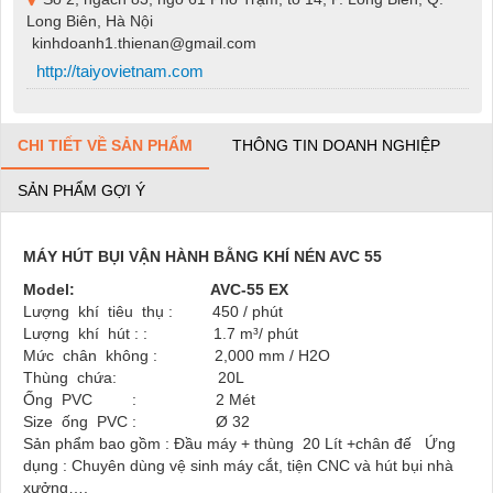
Long Biên, Hà Nội
kinhdoanh1.thienan@gmail.com
http://taiyovietnam.com
CHI TIẾT VỀ SẢN PHẨM
THÔNG TIN DOANH NGHIỆP
SẢN PHẨM GỢI Ý
MÁY HÚT BỤI VẬN HÀNH BẰNG KHÍ NÉN AVC 55
Model: AVC-55 EX
Lượng khí tiêu thụ : 450 / phút
Lượng khí hút : : 1.7 m³/ phút
Mức chân không : 2,000 mm / H2O
Thùng chứa: 20L
Ống PVC : 2 Mét
Size ống PVC : Ø 32
Sản phẩm bao gồm : Đầu máy + thùng 20 Lít +chân đế Ứng
dụng : Chuyên dùng vệ sinh máy cắt, tiện CNC và hút bụi nhà
xưởng….