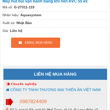
Máy hút bụi vận hành bằng khí nén AVC 55 ex
Mã số:
G-27311-119
Nhãn hiệu:
Aquasystem
Xuất xứ:
Nhật Bản
Giá:
Liên hệ
EMAIL MUA HÀNG
LIÊN HỆ MUA HÀNG
CÔNG TY TNHH THƯƠNG MẠI THIÊN ÂN VIỆT NAM
0987824409
Số 2, ngách 83, ngõ 61 Phố Trạm, tổ 14, P. Long Biên, Q.