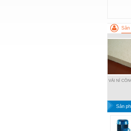
Nước-Vật tư thiết bị
Phốt cơ khí
Sản 
Sắt, thép, inox các loại
Thí nghiệm-Trang thiết bị
Thiết bị chiếu sáng
Thiết bị chống sét
Thiết bị an ninh
VẢI NỈ CÔ
Thiết bị công nghiệp
Thiết bị công trình
Thiết bị điện
Sản ph
Thiết bị giáo dục
Thiết bị khác