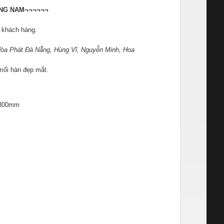
NG NAM¬¬¬¬¬¬
a khách hàng.
òa Phát Đà Nẵng, Hùng Vĩ, Nguyễn Minh, Hoa
 mối hàn đẹp mắt.
, 300mm