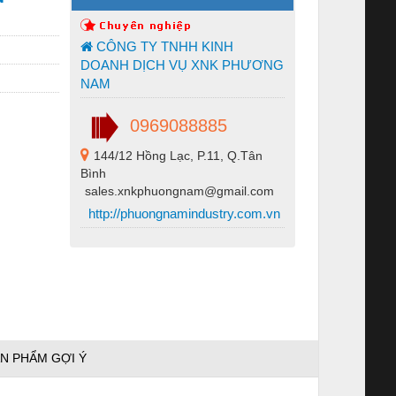
CÔNG TY TNHH KINH
DOANH DỊCH VỤ XNK PHƯƠNG
NAM
0969088885
144/12 Hồng Lạc, P.11, Q.Tân
Bình
sales.xnkphuongnam@gmail.com
http://phuongnamindustry.com.vn
N PHẨM GỢI Ý