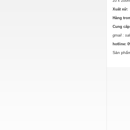
20 x 20
Hóa chất-Trang thiết bị
Xuất xứ: 
Kệ công nghiệp
Hàng tron
Khí nén - Thiết bị
Cung cấp 
Khuôn mẫu - Phụ tùng
gmail : s
Lọc công nghiệp
hotline: 
Sản phẩm
Máy công cụ - Phụ tùng
Mỏ - Trang thiết bị
Mô tơ - Hộp số
Môi trường - Thiết bị
Nâng hạ - Trang thiết bị
Nội - Ngoại thất - văn phòng
Nồi hơi - Trang thiết bị
Nông nghiệp - Thiết bị