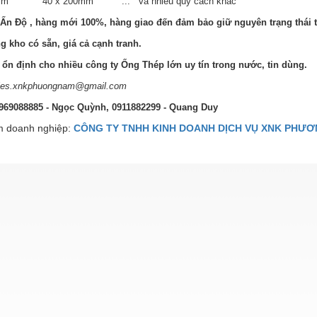
0mm 40 x 200mm ... và nhiều quy cách khác
Ấn Độ , hàng mới 100%, hàng giao đến đảm bảo giữ nguyên trạng thái 
g kho có sẵn, giá cả cạnh tranh.
ổn định cho nhiều công ty Ống Thép lớn uy tín trong nước, tin dùng.
ales.xnkphuongnam@gmail.com
0969088885 - Ngọc Quỳnh, 0911882299 - Quang Duy
 doanh nghiệp:
CÔNG TY TNHH KINH DOANH DỊCH VỤ XNK PHƯ