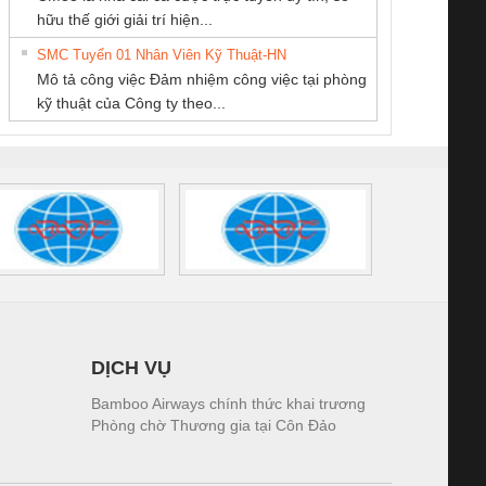
PHẦN DÂY VÀ
Thương Mại SX
ĐỘNG TIẾN
iám sát chuỗi
Bộ chỉnh lưu nguồn
Nẹp nhôm chống
Bộ c
hữu thế giới giải trí hiện...
CÁP ĐIỆN
Ba Miền
HƯNG
tấm pin
điện TRANSCLINIC
trơn Đà Nẵng
giám 
THƯỢNG ĐÌNH
SMC Tuyển 01 Nhân Viên Kỹ Thuật-HN
SCLINIC 16I+
BKE 1K5.4
Sola
Mô tả công việc Đảm nhiệm công việc tại phòng
 (2502520000)
(7791400879)2. Giá
TRAN
kỹ thuật của Công ty theo...
1K5.4
DỊCH VỤ
Bamboo Airways chính thức khai trương
Phòng chờ Thương gia tại Côn Đảo