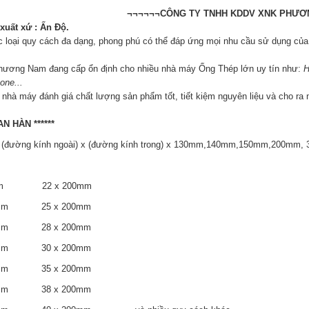
¬¬¬¬¬¬CÔNG TY TNHH KDDV XNK PHƯƠ
xuất xứ : Ấn Độ.
c loại quy cách đa dạng, phong phú có thể đáp ứng mọi nhu cầu sử dụng củ
Phương Nam đang cấp ổn định cho nhiều nhà máy Ống Thép lớn uy tín như:
H
one...
nhà máy đánh giá chất lượng sản phẩm tốt, tiết kiệm nguyên liệu và cho ra
HAN HÀN ******
: (đường kính ngoài) x (đường kính trong) x 130mm,140mm,150mm,200mm
0mm 22 x 200mm
00mm 25 x 200mm
00mm 28 x 200mm
00mm 30 x 200mm
00mm 35 x 200mm
00mm 38 x 200mm