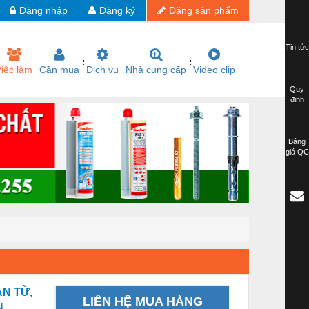
Đăng nhập
Đăng ký
Đăng sản phẩm
Tin tức
iệc làm
Cần mua
Dịch vụ
Nhà cung cấp
Video clip
Quy
định
Bảng
giá QC
AN TỪ,
LIÊN HỆ MUA HÀNG
N