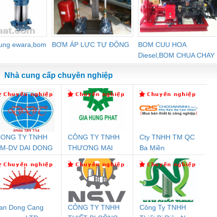
dung ewara,bom
BƠM ÁP LỰC TỰ ĐỘNG
BOM CUU HOA
Diesel,BOM CHUA CHAY
Nhà cung cấp chuyên nghiệp
ONG TY TNHH
CÔNG TY TNHH
Cty TNHH TM QC
Đệm An Toàn
Rơ Le An Toàn
Bộ Lặp Tín Hiệu
Rơ
M-DV DAI DONG
THƯƠNG MẠI
Ba Miền
nix Contact
Phoenix Contact
PROFIBUS Phoenix
Pho
THANH
DỊCH VỤ KỸ
PC20-1NO-
PSR-SCP-
Contact PSI-REP-
298
THUẬT ĐIỆN CƠ
24DC-SP -
24UC/ESL4/3X1/1X2/B
PROFIBUS/12MB -
GIA HƯNG PHÁT
700578
- 2981059
2708863
24DC
an Dong Cang
CÔNG TY TNHH
Công Ty TNHH