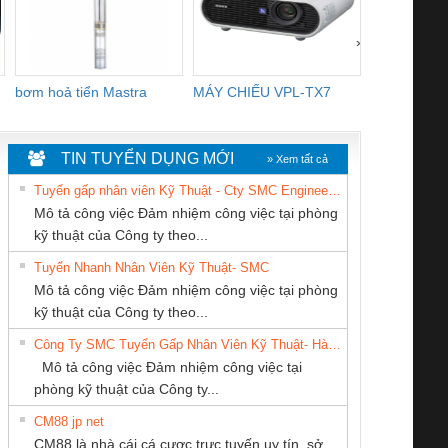
›
bơm hoả tiển Mastra
MÁY CHIẾU VPL-TX7
BOM DINH
WHITE
TIN TUYỂN DỤNG MỚI
» Xem tất cả
Tuyển gấp nhân viên Kỹ Thuật - Cty SMC Engineering
Mô tả công việc Đảm nhiệm công việc tại phòng
kỹ thuật của Công ty theo...
Tuyển Nhanh Nhân Viên Kỹ Thuật- SMC
CÔNG TY TNHH
CÔNG TY TNHH
CÔNG TY TNHH
 Le An Toàn
Bộ giám sát chuỗi
Bộ giám sát dòng
Bộ ng
Mô tả công việc Đảm nhiệm công việc tại phòng
MEKONG MARINE
THƯƠNG MẠI
KỸ THUẬT KTECH
enix Contact
tấm pin
điện chuỗi
ray W
kỹ thuật của Công ty theo...
SUPPLY
THIÊN ÂN VIỆT
VIỆT NAM
6960 – PSR-
TRANSCLINIC 16I+
TRANSCLINIC 16I+
BAS 
Công Ty SMC Tuyển Gấp Nhân Viên Kỹ Thuật- Hà Nội
NAM
SCP-
1K5 L (2433950000)
(2008130000)
(28
Mô tả công việc Đảm nhiệm công việc tại
/FSP/2X1/1X2
phòng kỹ thuật của Công ty...
CM88 jp net
CÔNG TY CỔ
Công ty TNHH
CÔNG TY CP TỰ
CM88 là nhà cái cá cược trực tuyến uy tín, sở