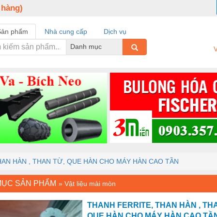
 hàng)
Sản phẩm
Nhà cung cấp
Dịch vụ
Danh mục
V
HAN HÀN , THAN TỪ, QUE HÀN CHO MÁY HÀN CAO TẦN
MỤC SẢN PHẨM
»
Vật liệu mài mòn
THANH FERRITE, THAN HÀN , TH
QUE HÀN CHO MÁY HÀN CAO TẦ