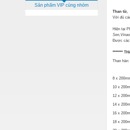
Sản phẩm VIP cùng nhóm
Dịch vụ - Thi công
Than từ, 
Điện công nghiệp
Với đủ cá
Điện gia dụng
Hiện tại 
Sen,Vinao
Điện Lạnh
Được các 
Đóng tàu Thiết bị
******* T
Đúc chính xác Thiết bị
Than hàn
Dụng cụ cầm tay
8 x 20
Dụng cụ cắt gọt
10 x 2
Dụng cụ điện
12 x 2
Dụng cụ đo
14 x 2
Gỗ - Trang thiết bị
16 x 2
Hàn cắt - Thiết bị
18 x 2