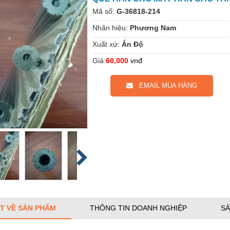
Mã số:
G-36818-214
Nhãn hiệu:
Phương Nam
Xuất xứ:
Ấn Độ
Giá:
60,000
vnđ
EMAIL MUA HÀNG
ẾT VỀ SẢN PHẨM
THÔNG TIN DOANH NGHIỆP
SẢ