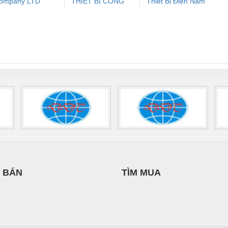
ompany LTD
THIẾT BỊ CÔNG
Thiết Bị Điện Nam
ưu Điện AC
Mô-đun Ắc Quy UPS
Rơ Le An Toàn
Bộ g
NGHIỆP NIHON
Quốc Thịnh
 Suất Cao
Phoenix Contact
Phoenix Contact
SETSUBI VIỆT
nix Contact
QUINT-HP-
2981059 – PSR-
TRAN
NAM
INT-HP-
BAT/PB/48DC/7.0AH/PT
SCP-
1K5 H
0AC/2.5KVA/PT
- 1133819
24UC/ESL4/3X1/1X2/B
 1136815
 BÁN
TÌM MUA