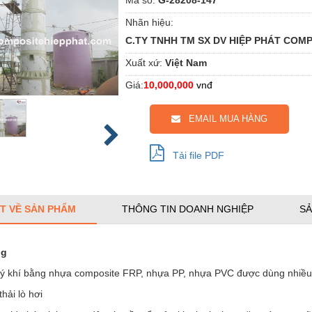
Nhãn hiệu:
C.TY TNHH TM SX DV HIỆP PHÁT COM
Xuất xứ:
Việt Nam
Giá:
10,000,000
vnđ
EMAIL MUA HÀNG
Tải file PDF
ẾT VỀ SẢN PHẨM
THÔNG TIN DOANH NGHIỆP
SẢ
ng
 lý khí bằng nhựa composite FRP, nhựa PP, nhựa PVC được dùng nhiều
thải lò hơi