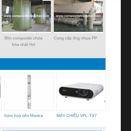
Bồn composite chứa
Cung cấp ống nhựa PP
Ống nhựa c
hóa chất Hcl
FR
›
bơm hoả tiển Mastra
MÁY CHIẾU VPL-TX7
BOM DINH
WHITE