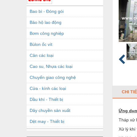
Bao bì - Đóng gói
Bảo hộ lao động
Bơm công nghiệp
Bùlon ốc vít
Cân các loại
Cao su, Nhựa các loại
Chuyển giao công nghệ
Cửa - kính các loại
CHI TI
Dầu khí - Thiết bị
Dây chuyền sản xuất
Ứng dụ
Tháp xử
Dệt may - Thiết bị
Xử lý khí 
Dầu mỡ công nghiệp