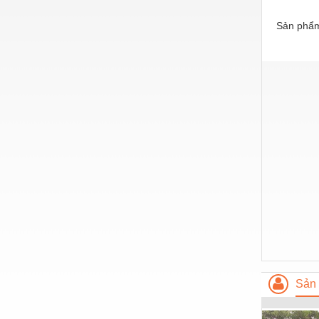
Hóa chất-Trang thiết bị
Sản phẩm
Kệ công nghiệp
Khí nén - Thiết bị
Khuôn mẫu - Phụ tùng
Lọc công nghiệp
Máy công cụ - Phụ tùng
Mỏ - Trang thiết bị
Mô tơ - Hộp số
Môi trường - Thiết bị
Nâng hạ - Trang thiết bị
Nội - Ngoại thất - văn phòng
Sản 
Nồi hơi - Trang thiết bị
Nông nghiệp - Thiết bị