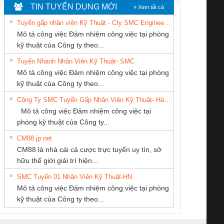
TIN TUYỂN DỤNG MỚI
» Xem tất cả
Tuyển gấp nhân viên Kỹ Thuật - Cty SMC Engineering
Mô tả công việc Đảm nhiệm công việc tại phòng
kỹ thuật của Công ty theo...
Tuyển Nhanh Nhân Viên Kỹ Thuật- SMC
CONG TY TNHH
CÔNG TY CP TỰ
Tan Dong Cang
 Le An Toàn
Bộ giám sát chuỗi
Bộ giám sát dòng
Bộ ng
Mô tả công việc Đảm nhiệm công việc tại phòng
TM-DV DAI DONG
ĐỘNG TIẾN
company LTD
enix Contact
tấm pin
điện chuỗi
ray W
kỹ thuật của Công ty theo...
THANH
HƯNG
6960 – PSR-
TRANSCLINIC 16I+
TRANSCLINIC 16I+
BAS 
Công Ty SMC Tuyển Gấp Nhân Viên Kỹ Thuật- Hà Nội
SCP-
1K5 L (2433950000)
(2008130000)
(28
Mô tả công việc Đảm nhiệm công việc tại
/FSP/2X1/1X2
phòng kỹ thuật của Công ty...
CM88 jp net
CÔNG TY CỔ
CÔNG TY TNHH
CÔNG TY TNHH
CM88 là nhà cái cá cược trực tuyến uy tín, sở
PHẦN TỰ ĐỘNG
MEKONG MARINE
THIẾT BỊ CÔNG
iám sát chuỗi
Bộ chỉnh lưu nguồn
Nẹp nhôm chống
Bộ c
hữu thế giới giải trí hiện...
TIẾN HƯNG
SUPPLY
NGHIỆP NIHON
tấm pin
điện TRANSCLINIC
trơn Đà Nẵng
giám 
SETSUBI VIỆT
SMC Tuyển 01 Nhân Viên Kỹ Thuật-HN
SCLINIC 16I+
BKE 1K5.4
Sola
NAM
Mô tả công việc Đảm nhiệm công việc tại phòng
 (2502520000)
(7791400879)2. Giá
TRAN
kỹ thuật của Công ty theo...
1K5.4