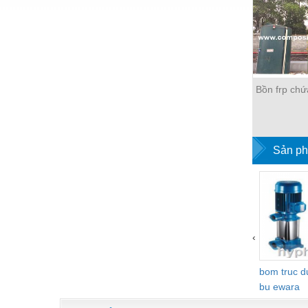
Nước-Vật tư thiết bị
Phốt cơ khí
Sắt, thép, inox các loại
Bồn frp chứ
Thí nghiệm-Trang thiết bị
Thiết bị chiếu sáng
Thiết bị chống sét
Sản ph
Thiết bị an ninh
Thiết bị công nghiệp
Thiết bị công trình
‹
Thiết bị điện
Thiết bị giáo dục
bom truc 
bu ewara
Thiết bị khác