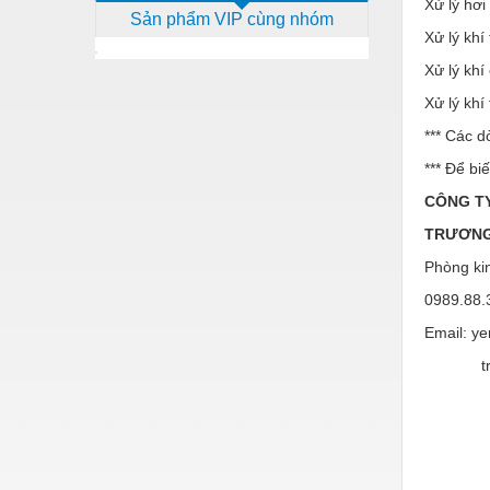
Xử lý hơi
Sản phẩm VIP cùng nhóm
Dịch vụ - Thi công
Xử lý khí
Điện công nghiệp
Xử lý khí
Điện gia dụng
Xử lý khí
*** Các 
Điện Lạnh
*** Để bi
Đóng tàu Thiết bị
CÔNG TY
Đúc chính xác Thiết bị
TRƯƠNG
Dụng cụ cầm tay
Phòng ki
Dụng cụ cắt gọt
0989.88.
Email: y
Dụng cụ điện
truong
Dụng cụ đo
Gỗ - Trang thiết bị
Hàn cắt - Thiết bị