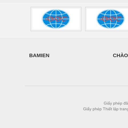
Vật liệu xây dựng
Vòng bi - Bạc đạn
Xe hơi - Phụ tùng
Xe máy - Phụ tùng
Xe tải - phụ tùng
BAMIEN
CHÀO
Y khoa - Trang thiết bị
Giấy phép đă
Giấy phép Thiết lập tra