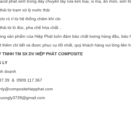
 acid phát sinh trong dây chuyền tẩy rửa kim loại, xi mạ, ăn mòn, sơn 
 thải từ trạm xử lý nước thải
 clo rò rỉ từ hệ thống châm khí clo
 thải từ lò đúc, pha chế hóa chất…
dòng sản phẩm của Hiệp Phát luôn đảm bảo chất lượng hàng đầu, bảo h
ết thêm chi tiết và được phục vụ tốt nhất, quý khách hàng vui lòng liên h
 TNHH TM SX DV HIỆP PHÁT COMPOSITE
 LY
nh doanh
37.39 & 0909.117.367
enly@compositehiepphat.com
ly3739@gmail.com