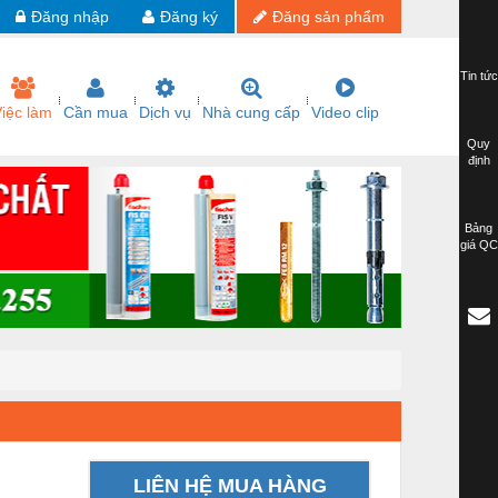
Đăng nhập
Đăng ký
Đăng sản phẩm
Tin tức
iệc làm
Cần mua
Dịch vụ
Nhà cung cấp
Video clip
Quy
định
Bảng
giá QC
LIÊN HỆ MUA HÀNG