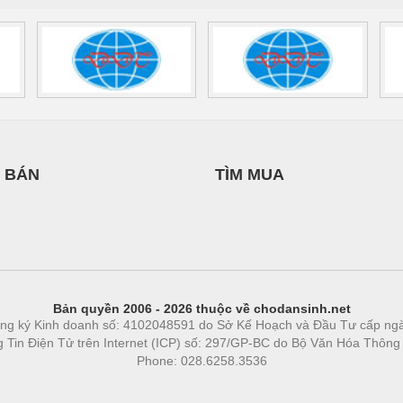
 BÁN
TÌM MUA
Bản quyền 2006 - 2026 thuộc về chodansinh.net
ng ký Kinh doanh số: 4102048591 do Sở Kế Hoạch và Đầu Tư cấp ng
ng Tin Điện Tử trên Internet (ICP) số: 297/GP-BC do Bộ Văn Hóa Thông
Phone: 028.6258.3536
Phòng trọ
|
https://bdsgroup.vn
https://kqxs123.com