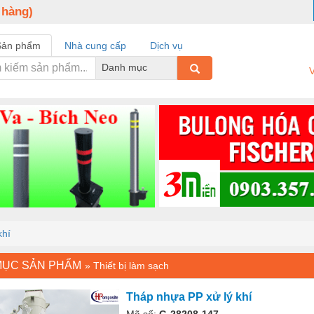
 hàng)
Sản phẩm
Nhà cung cấp
Dịch vụ
Danh mục
V
khí
MỤC SẢN PHẨM
»
Thiết bị làm sạch
Tháp nhựa PP xử lý khí
Mã số:
G-28208-147