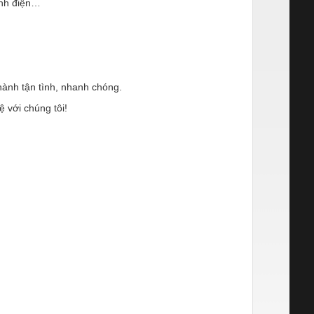
tĩnh điện…
ành tận tình, nhanh chóng.
ệ với chúng tôi!