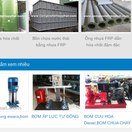
a hóa chất
Bồn chứa nước thải
Ống nhựa FRP dẫn
bằng nhựa FRP
hóa chất đậm đặc
ẩm xem nhiều
dung ewara,bom
BƠM ÁP LỰC TỰ ĐỘNG
BOM CUU HOA
Diesel,BOM CHUA CHAY