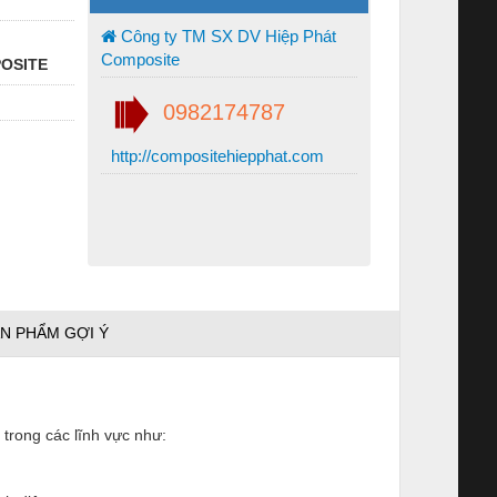
Công ty TM SX DV Hiệp Phát
Composite
POSITE
0982174787
http://compositehiepphat.com
N PHẨM GỢI Ý
 trong các lĩnh vực như: