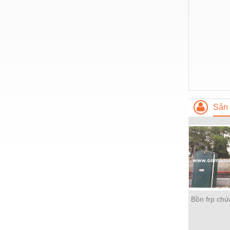
Hóa chất-Trang thiết bị
Kệ công nghiệp
Khí nén - Thiết bị
Khuôn mẫu - Phụ tùng
Lọc công nghiệp
Máy công cụ - Phụ tùng
Sản 
Mỏ - Trang thiết bị
Mô tơ - Hộp số
Môi trường - Thiết bị
Nâng hạ - Trang thiết bị
Nội - Ngoại thất - văn phòng
Bồn frp chứ
Nồi hơi - Trang thiết bị
Nông nghiệp - Thiết bị