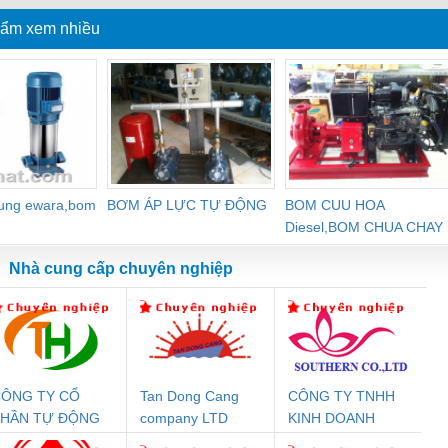
ẩm xem nhiều
dung ewara,bom
BƠM ÁP LỰC TỰ ĐỘNG
BOM CUU HOA
Diesel,BOM CHUA CHAY
Nhà cung cấp chuyên nghiệp
ÔNG TY CỔ
Tan Dong Cang
CÔNG TY TNHH
Đệm An Toàn
Rơ Le An Toàn
Bộ Lặp Tín Hiệu
Rơ
PHẦN TỰ ĐỘNG
company LTD
KINH DOANH
nix Contact
Phoenix Contact
PROFIBUS Phoenix
Pho
IẾN HƯNG
DỊCH VỤ XNK
PC20-1NO-
PSR-SCP-
Contact PSI-REP-
298