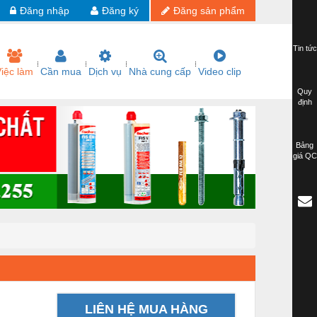
Đăng nhập
Đăng ký
Đăng sản phẩm
Tin tức
iệc làm
Cần mua
Dịch vụ
Nhà cung cấp
Video clip
Quy
định
Bảng
giá QC
LIÊN HỆ MUA HÀNG