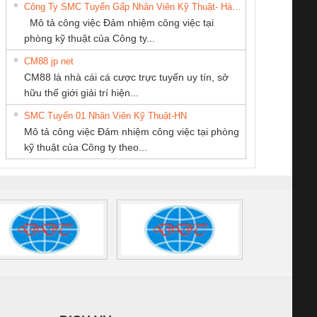
Công Ty SMC Tuyển Gấp Nhân Viên Kỹ Thuật- Hà Nội
SETSUBI VIỆT
SCP-
1K5 L (2433950000)
(2008130000)
(28
Mô tả công việc Đảm nhiệm công việc tại
NAM
/FSP/2X1/1X2
phòng kỹ thuật của Công ty...
CM88 jp net
CÔNG TY TNHH
CÔNG TY TNHH
CÔNG TY CP TỰ
CM88 là nhà cái cá cược trực tuyến uy tín, sở
KỸ THUẬT KTECH
THƯƠNG MẠI
ĐỘNG TIẾN
iám sát chuỗi
Bộ chỉnh lưu nguồn
Nẹp nhôm chống
Bộ c
hữu thế giới giải trí hiện...
VIỆT NAM
DỊCH VỤ KỸ
HƯNG
tấm pin
điện TRANSCLINIC
trơn Đà Nẵng
giám 
THUẬT ĐIỆN CƠ
SMC Tuyển 01 Nhân Viên Kỹ Thuật-HN
SCLINIC 16I+
BKE 1K5.4
Sola
GIA HƯNG PHÁT
Mô tả công việc Đảm nhiệm công việc tại phòng
 (2502520000)
(7791400879)2. Giá
TRAN
kỹ thuật của Công ty theo...
1K5.4