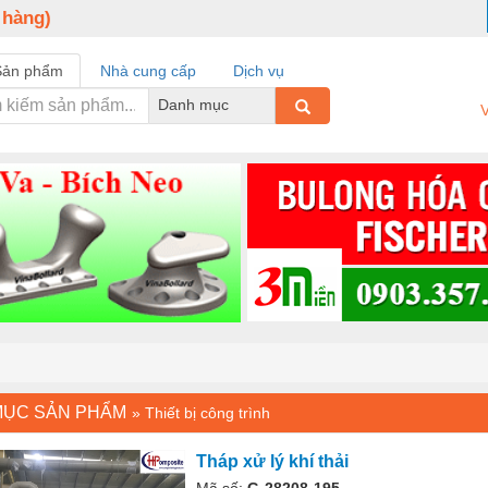
 hàng)
Sản phẩm
Nhà cung cấp
Dịch vụ
Danh mục
V
MỤC SẢN PHẨM
»
Thiết bị công trình
Tháp xử lý khí thải
Mã số:
G-28208-195