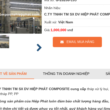
Nhãn hiệu:
C.TY TNHH TM SX DV HIỆP PHÁT COM
Xuất xứ:
Việt Nam
Giá:
1,000,000
vnđ
EMAIL MUA HÀNG
ẾT VỀ SẢN PHẨM
THÔNG TIN DOANH NGHIỆP
SẢ
 TNHH TM SX DV HIỆP PHÁT COMPOSITE cung cấp
tháp xử lý bụi,
 tháp PP, PP
òng sản phẩm của Hiệp Phát luôn đảm bảo chất lượng hàng đầu, 
ết thêm chi tiết và được phục vụ tốt nhất, quý khách hàng vui lòng