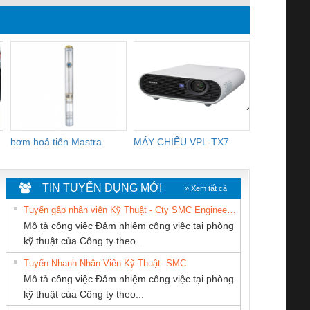
›
bơm hoả tiển Mastra
MÁY CHIẾU VPL-TX7
BOM DINH
WHITE
TIN TUYỂN DỤNG MỚI
» Xem tất cả
Tuyển gấp nhân viên Kỹ Thuật - Cty SMC Engineering
Mô tả công việc Đảm nhiệm công việc tại phòng
kỹ thuật của Công ty theo...
Tuyển Nhanh Nhân Viên Kỹ Thuật- SMC
CÔNG TY TNHH
Công ty TNHH
Công Ty TNHH
 Le An Toàn
Bộ giám sát chuỗi
Bộ giám sát dòng
Bộ ng
Mô tả công việc Đảm nhiệm công việc tại phòng
THIẾT BỊ CÔNG
Thương Mại SX
Thiết Bị Điện Nam
enix Contact
tấm pin
điện chuỗi
ray W
kỹ thuật của Công ty theo...
NGHIỆP NIHON
Ba Miền
Quốc Thịnh
6960 – PSR-
TRANSCLINIC 16I+
TRANSCLINIC 16I+
BAS 