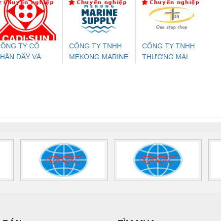
PHƯƠNG NAM
24DC-SP -
24UC/ESL4/3X1/1X2/B
PROFIBUS/12MB -
700578
- 2981059
2708863
24DC
ÔNG TY CỔ
CÔNG TY TNHH
CÔNG TY TNHH
HẦN DÂY VÀ
MEKONG MARINE
THƯƠNG MẠI
ưu Điện AC
Mô-đun Ắc Quy UPS
Rơ Le An Toàn
Bộ g
ÁP ĐIỆN
SUPPLY
THIÊN ÂN VIỆT
 Suất Cao
Phoenix Contact
Phoenix Contact
THƯỢNG ĐÌNH
NAM
nix Contact
QUINT-HP-
2981059 – PSR-
TRAN
INT-HP-
BAT/PB/48DC/7.0AH/PT
SCP-
1K5 H
0AC/2.5KVA/PT
- 1133819
24UC/ESL4/3X1/1X2/B
 1136815