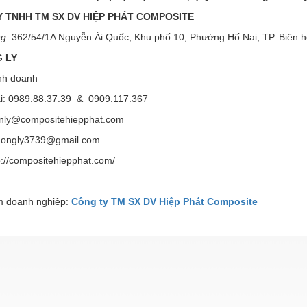
 TNHH TM SX DV HIỆP PHÁT COMPOSITE
ng
: 362/54/1A Nguyễn Ái Quốc, Khu phố 10, Phường Hố Nai, TP. Biên h
 LY
nh doanh
ại: 0989.88.37.39 & 0909.117.367
enly@compositehiepphat.com
ly3739@gmail.com
p://compositehiepphat.com/
 doanh nghiệp:
Công ty TM SX DV Hiệp Phát Composite