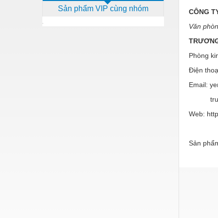
Sản phẩm VIP cùng nhóm
Dịch vụ - Thi công
CÔNG TY
Văn phò
Điện công nghiệp
TRƯƠNG
Điện gia dụng
Phòng ki
Điện Lạnh
Điện tho
Đóng tàu Thiết bị
Email: y
Đúc chính xác Thiết bị
truong
Web: htt
Dụng cụ cầm tay
Dụng cụ cắt gọt
Sản phẩm
Dụng cụ điện
Dụng cụ đo
Gỗ - Trang thiết bị
Hàn cắt - Thiết bị