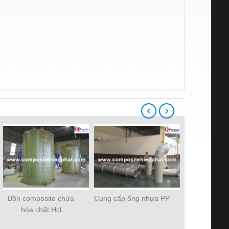
‹
›
Bồn composite chứa
Cung cấp ống nhựa PP
Ống nhựa c
hóa chất Hcl
FR