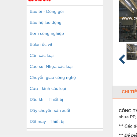
Bao bì - Đóng gói
Bảo hộ lao động
Bơm công nghiệp
Bùlon ốc vít
Cân các loại
Cao su, Nhựa các loại
Chuyển giao công nghệ
Cửa - kính các loại
CHI TI
Dầu khí - Thiết bị
Dây chuyền sản xuất
CÔNG TY
nhựa PP,
Dệt may - Thiết bị
***
Các d
Dầu mỡ công nghiệp
***
Để bi