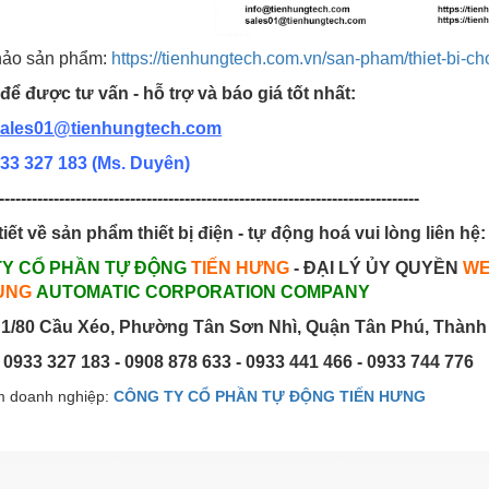
ảo sản phẩm:
https://tienhungtech.com.vn/san-pham/thiet-bi-ch
để được tư vấn - hỗ trợ và báo giá tốt nhất:
ales01@tienhungtech.com
33 327 183
(Ms. Duyên)
-----------------------------------------------------------------------------
tiết về sản phẩm thiết bị điện - tự động hoá vui lòng liên hệ:
TY CỔ PHẦN TỰ ĐỘNG
TIẾN HƯNG
- ĐẠI LÝ ỦY QUYỀN
WE
UNG
AUTOMATIC CORPORATION COMPANY
1/80 Cầu Xéo, Phường Tân Sơn Nhì, Quận Tân Phú, Thành
: 0933 327 183 - 0908 878 633 - 0933 441 466 - 0933 744 776
 doanh nghiệp:
CÔNG TY CỔ PHẦN TỰ ĐỘNG TIẾN HƯNG