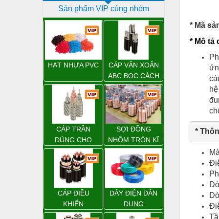
Sản phẩm VIP cùng nhóm
Dịch vụ - Thi công
* Mã sả
Điện công nghiệp
* Mô tả
Điện gia dụng
Ph
Điện Lạnh
HẠT NHỰA PVC
CÁP VẶN XOẮN
ứn
ABC BỌC CÁCH
cá
Đóng tàu Thiết bị
ĐIỆN XLPE
hệ
Đúc chính xác Thiết bị
đu
ch
Dụng cụ cầm tay
CÁP TRẦN
SỢI ĐỒNG
* Thôn
Dụng cụ cắt gọt
DÙNG CHO
NHÔM TRÒN KĨ
ĐƯỜNG DÂY
THUẬT ĐIỆN
Dụng cụ điện
Mà
TẢI ĐIỆN TRÊN
Đi
Dụng cụ đo
KHÔNG
Ph
Dò
Gỗ - Trang thiết bị
CÁP ĐIỀU
DÂY ĐIỆN DÂN
Dò
Hàn cắt - Thiết bị
KHIỂN
DỤNG
Đi
Tầ