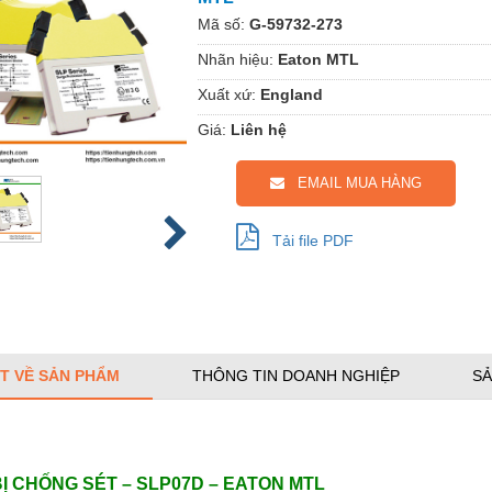
Mã số:
G-59732-273
Nhãn hiệu:
Eaton MTL
Xuất xứ:
England
Giá:
Liên hệ
EMAIL MUA HÀNG
Tải file PDF
ẾT VỀ SẢN PHẨM
THÔNG TIN DOANH NGHIỆP
SẢ
BỊ CHỐNG SÉT – SLP07D – EATON MTL