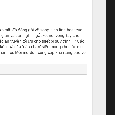
ợp mật độ đóng gói vô song, tính linh hoạt của
iản và tiện nghi ‘ngắt kết nối vòng’ tùy chọn –
an truyền tối ưu cho thiết bị quy trình, I / Các
 kết quả của ‘dấu chân’ siêu mỏng cho các mô-
i phản hồi. Mỗi mô-đun cung cấp khả năng bảo vệ