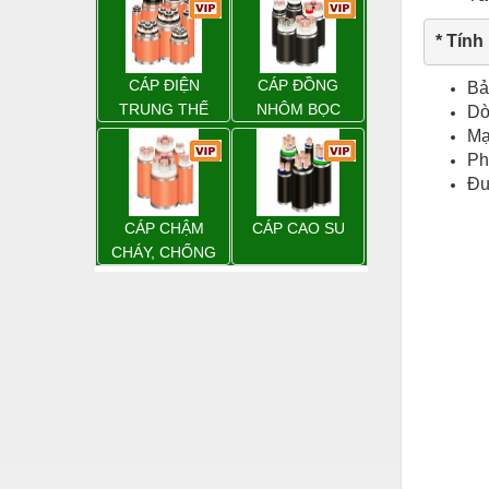
Hóa chất-Trang thiết bị
* Tính
Kệ công nghiệp
Khí nén - Thiết bị
CÁP ĐIỆN
CÁP ĐỒNG
Bả
TRUNG THẾ
NHÔM BỌC
Dò
Khuôn mẫu - Phụ tùng
Mạ
Ph
Lọc công nghiệp
Đư
Máy công cụ - Phụ tùng
CÁP CHẬM
CÁP CAO SU
Mỏ - Trang thiết bị
CHÁY, CHỐNG
CHÁY
Mô tơ - Hộp số
Môi trường - Thiết bị
Nâng hạ - Trang thiết bị
Nội - Ngoại thất - văn phòng
Nồi hơi - Trang thiết bị
Nông nghiệp - Thiết bị