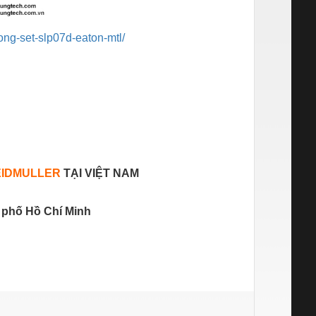
ong-set-slp07d-eaton-mtl/
IDMULLER
TẠI VIỆT NAM
 phố Hồ Chí Minh