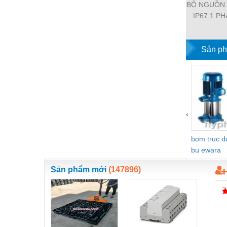
BỘ NGUỒN
Vật liệu xây dựng
IP67 1 PH
11112-19
Vòng bi - Bạc đạn
EMPARR
POWER SU
Sản ph
Xe hơi - Phụ tùng
PHA
Xe máy - Phụ tùng
Xe tải - phụ tùng
Y khoa - Trang thiết bị
‹
bom truc 
bu ewara
Sản phẩm mới
(147896)