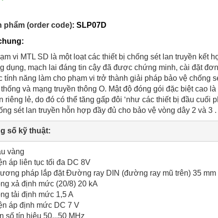
n phẩm (order code)
:
SLP07D
 chung:
ạm vi MTL SD là một loạt các thiết bị chống sét lan truyền kết h
g dụng, mạch lai đáng tin cậy đã được chứng minh, cài đặt đơn g
c tính năng làm cho phạm vi trở thành giải pháp bảo vệ chống sét l
 thống và mạng truyền thông O. Mật độ đóng gói đặc biệt cao là
n riêng lẻ, do đó có thể tăng gấp đôi ‘như các thiết bị đầu cuố
ống sét lan truyền hỗn hợp đầy đủ cho bảo vệ vòng dây 2 và 3 .
g số kỹ thuật: 
u vàng
ện áp liên tục tối đa DC 8V
ương pháp lắp đặt
Đường ray DIN (đường ray mũ trên) 35 mm
ng xả định mức (20/8) 20 kA
ng tải định mức 1,5 A
ện áp định mức DC 7 V
n số tín hiệu 50...50 MHz