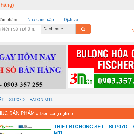
 hàng)
Sản phẩm
Nhà cung cấp
Dịch vụ
Danh mục
V
ÉT – SLP07D – EATON MTL
MỤC SẢN PHẨM
»
Điện công nghiệp
THIẾT BỊ CHỐNG SÉT – SLP07D –
MTL