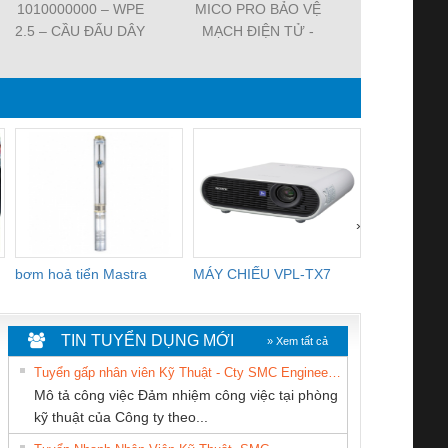
1010000000 – WPE
MICO PRO BẢO VỆ
ĐẦU CẮM VA
2.5 – CẦU ĐẤU DÂY
MẠCH ĐIỆN TỬ -
7000-29021-
NỐI ĐẤT –
9000-41092-0101000 -
SVS VALV
WEIDMULLER-
MICO PRO
FORM A 18M
TIENHUNGTECH
ELECTRONIC
WIREA
CIRCUIT
PROTECTION, 2
CHANNELS
›
bơm hoả tiển Mastra
MÁY CHIẾU VPL-TX7
BOM DINH
WHITE
TIN TUYỂN DỤNG MỚI
» Xem tất cả
Tuyển gấp nhân viên Kỹ Thuật - Cty SMC Engineering
Mô tả công việc Đảm nhiệm công việc tại phòng
kỹ thuật của Công ty theo...