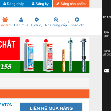
Đăng nhập
Đăng ký
Đăng sản phẩm
Tin tức
iệc làm
Cần mua
Dịch vụ
Nhà cung cấp
Video clip
Quy
định
Bảng
giá QC
 EATON
LIÊN HỆ MUA HÀNG