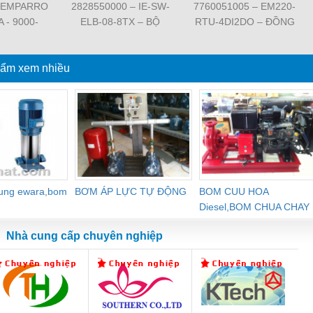
 EMPARRO
2828550000 – IE-SW-
7760051005 – EM220-
A - 9000-
ELB-08-8TX – BỘ
RTU-4DI2DO – ĐỒNG
62020 -
CHIA MẠNG 8 CỔNG
HỒ ĐO DÒNG ĐIỆN,
O IP67
RJ45 – WEIDMULLER
ĐO ĐIỆN ÁP –
PPLY 1-
ẩm xem nhiều
WEIDMULLER
SE
dung ewara,bom
BƠM ÁP LỰC TỰ ĐỘNG
BOM CUU HOA
Diesel,BOM CHUA CHAY
Nhà cung cấp chuyên nghiệp