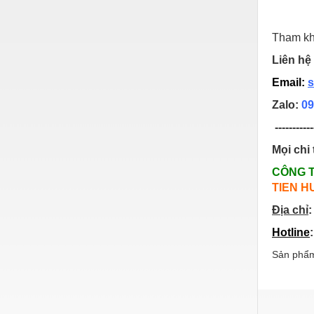
Nước-Vật tư thiết bị
Tham kh
Phốt cơ khí
Liên hệ 
Sắt, thép, inox các loại
Email:
s
Thí nghiệm-Trang thiết bị
Zalo:
09
Thiết bị chiếu sáng
-----------
Thiết bị chống sét
Mọi chi 
Thiết bị an ninh
CÔNG 
TIEN H
Thiết bị công nghiệp
Địa chỉ
:
Thiết bị công trình
Hotline
Thiết bị điện
Sản phẩm
Thiết bị giáo dục
Thiết bị khác