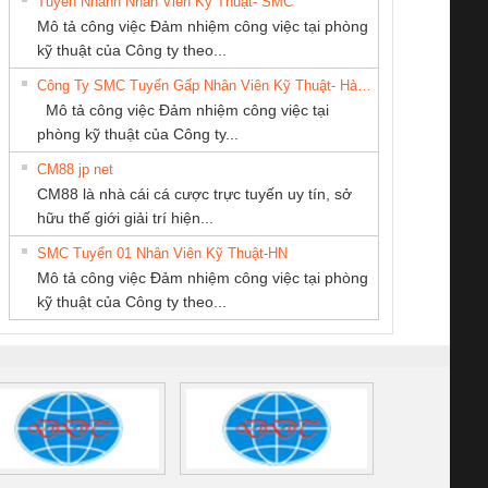
Tuyển Nhanh Nhân Viên Kỹ Thuật- SMC
CÔNG TY TNHH
Công ty TNHH
CÔNG TY TNHH
 Le An Toàn
Bộ giám sát chuỗi
Bộ giám sát dòng
Bộ ng
Mô tả công việc Đảm nhiệm công việc tại phòng
THIẾT BỊ CÔNG
Thương Mại SX
THƯƠNG MẠI
enix Contact
tấm pin
điện chuỗi
ray W
kỹ thuật của Công ty theo...
NGHIỆP NIHON
Ba Miền
DỊCH VỤ KỸ
6960 – PSR-
TRANSCLINIC 16I+
TRANSCLINIC 16I+
BAS 
Công Ty SMC Tuyển Gấp Nhân Viên Kỹ Thuật- Hà Nội
SETSUBI VIỆT
THUẬT ĐIỆN CƠ
SCP-
1K5 L (2433950000)
(2008130000)
(28
Mô tả công việc Đảm nhiệm công việc tại
NAM
GIA HƯNG PHÁT
/FSP/2X1/1X2
phòng kỹ thuật của Công ty...
CM88 jp net
CÔNG TY TNHH
Cty TNHH TM QC
CÔNG TY CP TỰ
CM88 là nhà cái cá cược trực tuyến uy tín, sở
MEKONG MARINE
Ba Miền
ĐỘNG TIẾN
iám sát chuỗi
Bộ chỉnh lưu nguồn
Nẹp nhôm chống
Bộ c
hữu thế giới giải trí hiện...
SUPPLY
HƯNG
tấm pin
điện TRANSCLINIC
trơn Đà Nẵng
giám 
SMC Tuyển 01 Nhân Viên Kỹ Thuật-HN
SCLINIC 16I+
BKE 1K5.4
Sola
Mô tả công việc Đảm nhiệm công việc tại phòng
 (2502520000)
(7791400879)2. Giá
TRAN
kỹ thuật của Công ty theo...
1K5.4