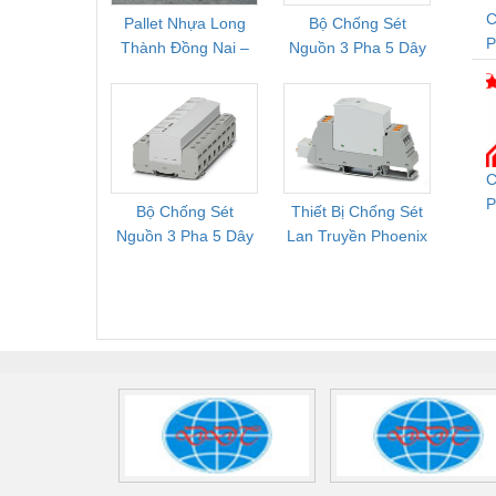
C
Pallet Nhựa Long
Bộ Chống Sét
Rơ Le 
Thành Đồng Nai –
Nguồn 3 Pha 5 Dây
Phoe
T
Cung Cấp Pallet
Phoenix Contact
PSR-
Mới, Pallet Cũ Giá
FLT-SEC-P-T1-3S-
1NC-
Tốt
264/50-FM -
2
2909589
C
P
Bộ Chống Sét
Thiết Bị Chống Sét
Bộ L
C
Nguồn 3 Pha 5 Dây
Lan Truyền Phoenix
Công
Phoenix Contact
Contact PLT-SEC-
Phoe
FLT-SEC-P-T1-3S-
T3-230-FM-PT -
QU
440/35-FM -
2907928
UPS/23
2908264
-