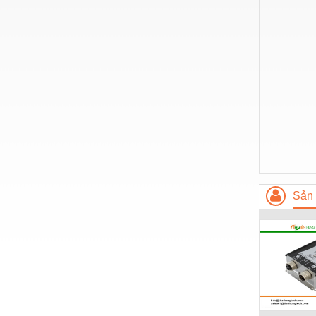
Thiết bị làm sạch
Thiết bị sơn - Sơn
Thiết bị nhà bếp
Thiết bị nhiệt
Thiêt bị PCCC
Thiết bị truyền động
Thiết bị văn phòng
Thiết bị viễn thông
Sản 
Thủy lực-Thiết bị
Thủy sản - Trang thiết bị
Tự động hoá
Van - Co các loại
Vật liệu mài mòn