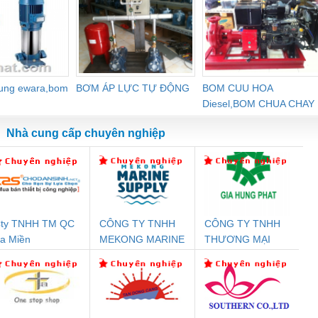
dung ewara,bom
BƠM ÁP LỰC TỰ ĐỘNG
BOM CUU HOA
Diesel,BOM CHUA CHAY
Nhà cung cấp chuyên nghiệp
ty TNHH TM QC
CÔNG TY TNHH
CÔNG TY TNHH
Đệm An Toàn
Rơ Le An Toàn
Bộ Lặp Tín Hiệu
Rơ
a Miền
MEKONG MARINE
THƯƠNG MẠI
nix Contact
Phoenix Contact
PROFIBUS Phoenix
Pho
SUPPLY
DỊCH VỤ KỸ
PC20-1NO-
PSR-SCP-
Contact PSI-REP-
298
THUẬT ĐIỆN CƠ
24DC-SP -
24UC/ESL4/3X1/1X2/B
PROFIBUS/12MB -
GIA HƯNG PHÁT
700578
- 2981059
2708863
24DC