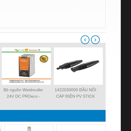
‹
›
Bộ nguồn Weidmuller
1422030000 ĐẦU NỐI
101000000
24V DC PROeco -
CÁP ĐIỆN PV STICK
2.5 – CẦU 
TIENHUNGTECH
SET
NỐI ĐẤ
WEIDMUL
TIENHUN