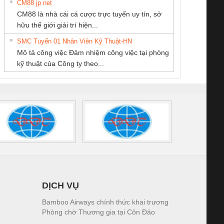
CM88 jp net
CÔNG TY CỔ
CONG TY TNHH
CÔNG TY CP TỰ
CM88 là nhà cái cá cược trực tuyến uy tín, sở
PHẦN TỰ ĐỘNG
TM-DV DAI DONG
ĐỘNG TIẾN
iám sát chuỗi
Bộ chỉnh lưu nguồn
Nẹp nhôm chống
Bộ c
hữu thế giới giải trí hiện...
TIẾN HƯNG
THANH
HƯNG
tấm pin
điện TRANSCLINIC
trơn Đà Nẵng
giám 
SMC Tuyển 01 Nhân Viên Kỹ Thuật-HN
SCLINIC 16I+
BKE 1K5.4
Sola
Mô tả công việc Đảm nhiệm công việc tại phòng
 (2502520000)
(7791400879)2. Giá
TRAN
kỹ thuật của Công ty theo...
1K5.4
DỊCH VỤ
Bamboo Airways chính thức khai trương
Phòng chờ Thương gia tại Côn Đảo