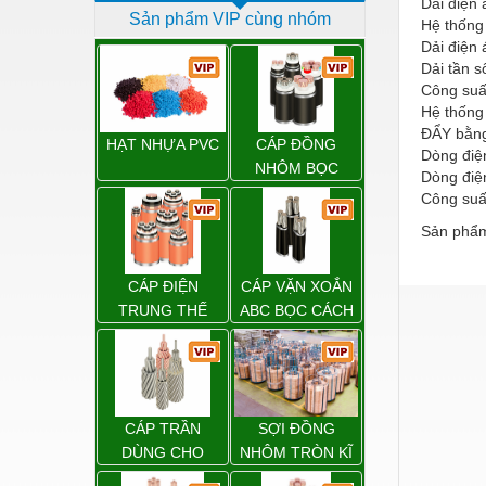
Dải điện
Sản phẩm VIP cùng nhóm
Dịch vụ - Thi công
Hệ thống
Dải điện
Điện công nghiệp
Dải tần 
Công suất
Điện gia dụng
Hệ thống 
ĐẨY bằng
Điện Lạnh
HẠT NHỰA PVC
CÁP ĐỒNG
Dòng điệ
NHÔM BỌC
Dòng điện
Đóng tàu Thiết bị
Công suấ
Đúc chính xác Thiết bị
Sản phẩm
Dụng cụ cầm tay
CÁP ĐIỆN
CÁP VẶN XOẮN
Dụng cụ cắt gọt
TRUNG THẾ
ABC BỌC CÁCH
ĐIỆN XLPE
Dụng cụ điện
Dụng cụ đo
Gỗ - Trang thiết bị
CÁP TRẦN
SỢI ĐỒNG
Hàn cắt - Thiết bị
DÙNG CHO
NHÔM TRÒN KĨ
ĐƯỜNG DÂY
THUẬT ĐIỆN