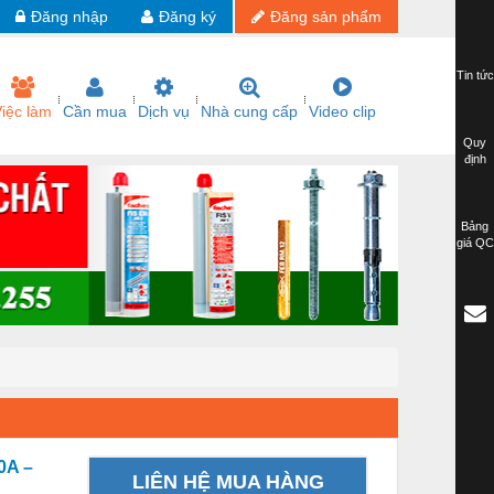
Đăng nhập
Đăng ký
Đăng sản phẩm
Tin tức
iệc làm
Cần mua
Dịch vụ
Nhà cung cấp
Video clip
Quy
định
Bảng
giá QC
0A –
LIÊN HỆ MUA HÀNG