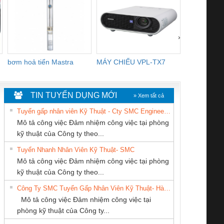
›
bơm hoả tiển Mastra
MÁY CHIẾU VPL-TX7
BOM DINH
WHITE
TIN TUYỂN DỤNG MỚI
» Xem tất cả
Tuyển gấp nhân viên Kỹ Thuật - Cty SMC Engineering
Mô tả công việc Đảm nhiệm công việc tại phòng
kỹ thuật của Công ty theo...
Tuyển Nhanh Nhân Viên Kỹ Thuật- SMC
CÔNG TY TNHH
Công Ty TNHH
CÔNG TY TNHH
 Le An Toàn
Bộ giám sát chuỗi
Bộ giám sát dòng
Bộ ng
Mô tả công việc Đảm nhiệm công việc tại phòng
THIẾT BỊ CÔNG
Thiết Bị Điện Nam
KỸ THUẬT KTECH
enix Contact
tấm pin
điện chuỗi
ray W
kỹ thuật của Công ty theo...
NGHIỆP NIHON
Quốc Thịnh
VIỆT NAM
6960 – PSR-
TRANSCLINIC 16I+
TRANSCLINIC 16I+
BAS 
Công Ty SMC Tuyển Gấp Nhân Viên Kỹ Thuật- Hà Nội
SETSUBI VIỆT
SCP-
1K5 L (2433950000)
(2008130000)
(28
Mô tả công việc Đảm nhiệm công việc tại
NAM
/FSP/2X1/1X2
phòng kỹ thuật của Công ty...