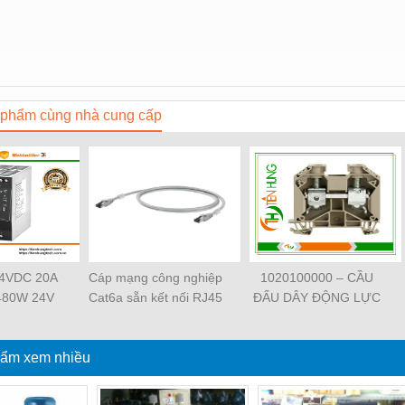
phẩm cùng nhà cung cấp
24VDC 20A
Cáp mạng công nghiệp
1020100000 – CẦU
480W 24V
Cat6a sẵn kết nối RJ45
ĐẤU DÂY ĐỘNG LỰC
38480000
Weidmüller IE-
WDU 4 –
ller -
C6FP8LD0050M40M40-
WEIDMULLER –
NGTECH
ẩm xem nhiều
D — 1165940050
TIENHUNGTECH