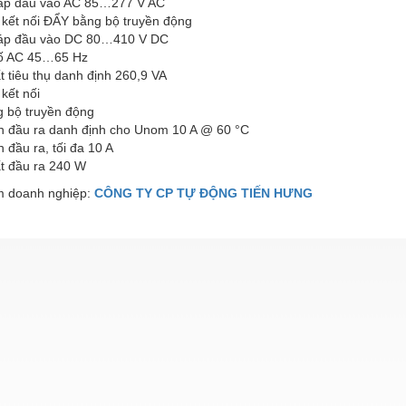
 áp đầu vào AC 85…277 V AC
 kết nối ĐẨY bằng bộ truyền động
 áp đầu vào DC 80…410 V DC
số AC 45…65 Hz
 tiêu thụ danh định 260,9 VA
kết nối
 bộ truyền động
n đầu ra danh định cho Unom 10 A @ 60 °C
 đầu ra, tối đa 10 A
t đầu ra 240 W
 doanh nghiệp:
CÔNG TY CP TỰ ĐỘNG TIẾN HƯNG