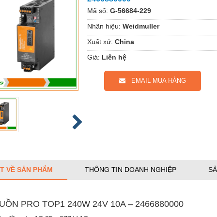
Mã số:
G-56684-229
Nhãn hiệu:
Weidmuller
Xuất xứ:
China
Giá:
Liên hệ
EMAIL MUA HÀNG
ẾT VỀ SẢN PHẨM
THÔNG TIN DOANH NGHIỆP
SẢ
UỒN PRO TOP1 240W 24V 10A – 2466880000