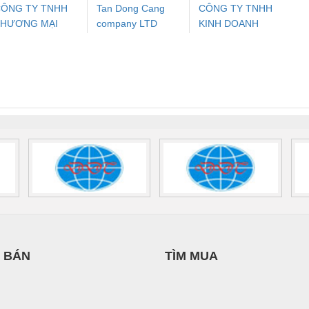
ÔNG TY TNHH
Tan Dong Cang
CÔNG TY TNHH
THƯƠNG MẠI
company LTD
KINH DOANH
ưu Điện AC
Mô-đun Ắc Quy UPS
Rơ Le An Toàn
Bộ g
HIÊN ÂN VIỆT
DỊCH VỤ XNK
 Suất Cao
Phoenix Contact
Phoenix Contact
NAM
PHƯƠNG NAM
nix Contact
QUINT-HP-
2981059 – PSR-
TRAN
INT-HP-
BAT/PB/48DC/7.0AH/PT
SCP-
1K5 H
0AC/2.5KVA/PT
- 1133819
24UC/ESL4/3X1/1X2/B
 1136815
 BÁN
TÌM MUA