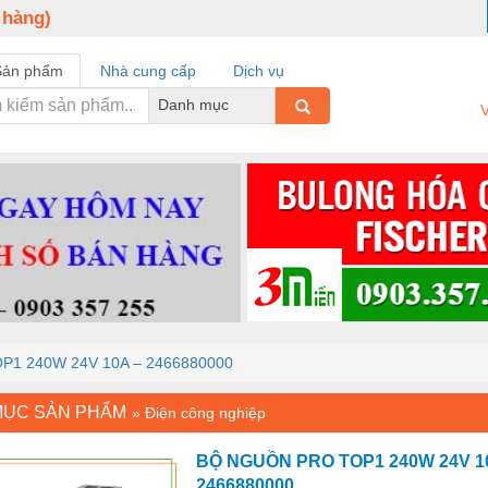
 hàng)
Sản phẩm
Nhà cung cấp
Dịch vụ
Danh mục
V
1 240W 24V 10A – 2466880000
MỤC SẢN PHẨM
»
Điện công nghiệp
BỘ NGUỒN PRO TOP1 240W 24V 1
2466880000