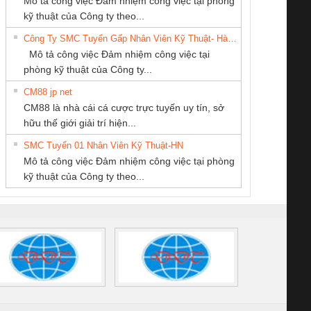
Mô tả công việc Đảm nhiệm công việc tại phòng
Ba Miền
ĐỘNG TIẾN
PHẦN TỰ ĐỘNG
enix Contact
tấm pin
điện chuỗi
ray W
kỹ thuật của Công ty theo...
HƯNG
TIẾN HƯNG
6960 – PSR-
TRANSCLINIC 16I+
TRANSCLINIC 16I+
BAS 
Công Ty SMC Tuyển Gấp Nhân Viên Kỹ Thuật- Hà Nội
SCP-
1K5 L (2433950000)
(2008130000)
(28
Mô tả công việc Đảm nhiệm công việc tại
/FSP/2X1/1X2
phòng kỹ thuật của Công ty...
CM88 jp net
CÔNG TY TNHH
Công ty TNHH
CÔNG TY TNHH
CM88 là nhà cái cá cược trực tuyến uy tín, sở
KINH DOANH
Thương Mại SX
THƯƠNG MẠI
iám sát chuỗi
Bộ chỉnh lưu nguồn
Nẹp nhôm chống
Bộ c
hữu thế giới giải trí hiện...
DỊCH VỤ XNK
Ba Miền
DỊCH VỤ KỸ
tấm pin
điện TRANSCLINIC
trơn Đà Nẵng
giám 
PHƯƠNG NAM
THUẬT ĐIỆN CƠ
SMC Tuyển 01 Nhân Viên Kỹ Thuật-HN
SCLINIC 16I+
BKE 1K5.4
Sola
GIA HƯNG PHÁT
Mô tả công việc Đảm nhiệm công việc tại phòng
 (2502520000)
(7791400879)2. Giá
TRAN
kỹ thuật của Công ty theo...
1K5.4