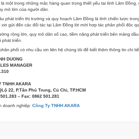
là một trong những măc hàng quan trọng thiết yếu tại tỉnh Lâm Đồng, 
uy mô lớn của người dân.
u phát triển thị trường và quy hoạch Lâm Đồng là tỉnh chiến lược tr
 xin gửi đến các đối tác tại Lâm Đồng lời mời hợp tác phân phối độc
trường rộng lớn, quy mô dân số cao, tiềm năng phát triển bên mảng d
 phát triển.
hân phối có nhu cầu xin liên hệ chúng tôi để biết thêm thông tin chi tiế
INH DUONG
ALES MANAGER
.310
Y TNHH AKARA
QLộ 22, P.Tân Phú Trung, Củ Chi, TP.HCM
 501.283 – Fax: 0862 501.281
 doanh nghiệp:
Công Ty TNHH AKARA