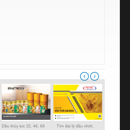
‹
›
Dầu thủy lực 32, 46, 68
Tìm đại lý dầu nhớt,
dầu thủy lực 