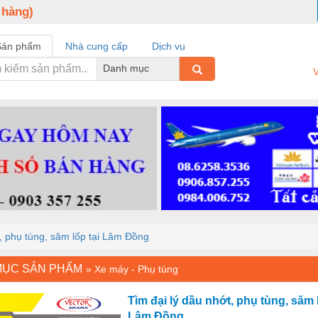
 hàng)
Sản phẩm
Nhà cung cấp
Dịch vụ
Danh mục
V
t, phụ tùng, săm lốp tại Lâm Đồng
MỤC SẢN PHẨM
»
Xe máy - Phụ tùng
Tìm đại lý dầu nhớt, phụ tùng, săm l
Lâm Đồng