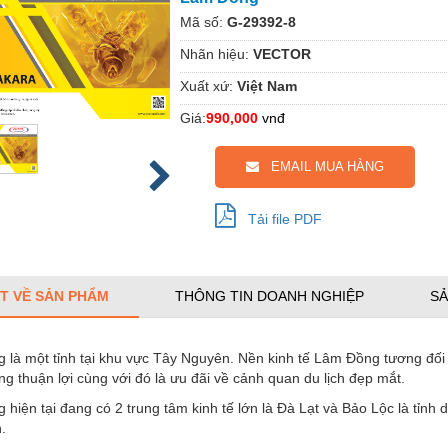
Mã số:
G-29392-8
Nhãn hiệu:
VECTOR
Xuất xứ:
Việt Nam
Giá:
990,000
vnđ
EMAIL MUA HÀNG
Tải file PDF
ẾT VỀ SẢN PHẨM
THÔNG TIN DOANH NGHIỆP
SẢ
là một tỉnh tại khu vực Tây Nguyên. Nền kinh tế Lâm Đồng tương đối p
g thuận lợi cùng với đó là ưu đãi về cảnh quan du lịch đẹp mắt.
hiện tại đang có 2 trung tâm kinh tế lớn là Đà Lạt và Bảo Lộc là tỉnh
.