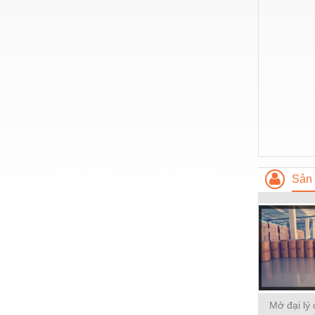
Hóa chất-Trang thiết bị
Kệ công nghiệp
Khí nén - Thiết bị
Khuôn mẫu - Phụ tùng
Lọc công nghiệp
Máy công cụ - Phụ tùng
Mỏ - Trang thiết bị
Sản 
Mô tơ - Hộp số
Môi trường - Thiết bị
Nâng hạ - Trang thiết bị
Nội - Ngoại thất - văn phòng
Nồi hơi - Trang thiết bị
Mở đại lý
Nông nghiệp - Thiết bị