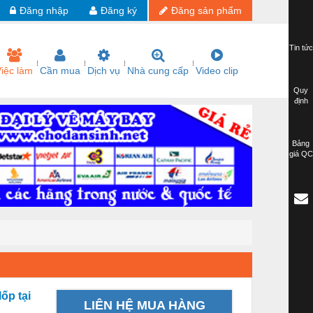
Đăng nhập
Đăng ký
Đăng sản phẩm
Tin tức
iệc làm
Cần mua
Dịch vụ
Nhà cung cấp
Video clip
Quy
định
Bảng
giá QC
ốp tại
LIÊN HỆ MUA HÀNG