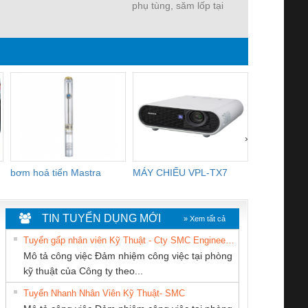
phụ tùng, săm lốp tại
32, 46
Lâm Đồng
›
bơm hoả tiển Mastra
MÁY CHIẾU VPL-TX7
BOM DINH
WHITE
TIN TUYỂN DỤNG MỚI
» Xem tất cả
Tuyển gấp nhân viên Kỹ Thuật - Cty SMC Engineering
Mô tả công việc Đảm nhiệm công việc tại phòng
kỹ thuật của Công ty theo...
Tuyển Nhanh Nhân Viên Kỹ Thuật- SMC
Cty TNHH TM QC
CÔNG TY CP TỰ
CÔNG TY CỔ
 Le An Toàn
Bộ giám sát chuỗi
Bộ giám sát dòng
Bộ ng