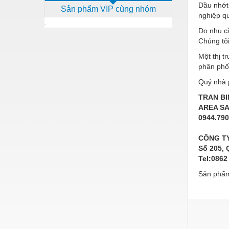
Dầu nhớt 
Sản phẩm VIP cùng nhóm
Dịch vụ - Thi công
nghiệp q
Điện công nghiệp
Do nhu cầ
Chúng tôi
Điện gia dụng
Một thị 
Điện Lạnh
phân phối
Quý nhà p
Đóng tàu Thiết bị
TRAN B
Đúc chính xác Thiết bị
AREA S
0944.790
Dụng cụ cầm tay
CÔNG T
Dụng cụ cắt gọt
Số 205, 
Dụng cụ điện
Tel:0862
Sản phẩm
Dụng cụ đo
Gỗ - Trang thiết bị
Hàn cắt - Thiết bị