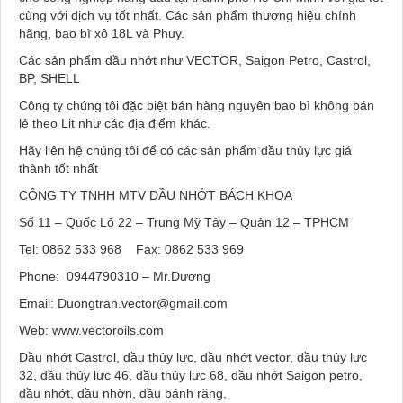
cùng với dịch vụ tốt nhất. Các sản phẩm thương hiệu chính
hãng, bao bì xô 18L và Phuy.
Các sản phẩm dầu nhớt như VECTOR, Saigon Petro, Castrol,
BP, SHELL
Công ty chúng tôi đặc biệt bán hàng nguyên bao bì không bán
lẻ theo Lit như các địa điểm khác.
Hãy liên hệ chúng tôi để có các sản phẩm dầu thủy lực giá
thành tốt nhất
CÔNG TY TNHH MTV DẦU NHỚT BÁCH KHOA
Số 11 – Quốc Lộ 22 – Trung Mỹ Tây – Quận 12 – TPHCM
Tel: 0862 533 968 Fax: 0862 533 969
Phone: 0944790310 – Mr.Dương
Email: Duongtran.vector@gmail.com
Web: www.vectoroils.com
Dầu nhớt Castrol, dầu thủy lực, dầu nhớt vector, dầu thủy lực
32, dầu thủy lực 46, dầu thủy lực 68, dầu nhớt Saigon petro,
dầu nhớt, dầu nhờn, dầu bánh răng,