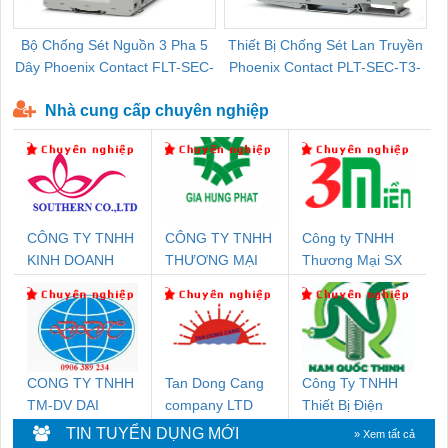
Bộ Chống Sét Nguồn 3 Pha 5
Thiết Bị Chống Sét Lan Truyền
B
Dây Phoenix Contact FLT-SEC-
Phoenix Contact PLT-SEC-T3-
P-T1-3S-440/35-FM - 2908264
230-FM-PT - 2907928
Nhà cung cấp chuyên nghiệp
CÔNG TY TNHH
CÔNG TY TNHH
Công ty TNHH
KINH DOANH
THƯƠNG MẠI
Thương Mại SX
DỊCH VỤ XNK
DỊCH VỤ KỸ
Ba Miền
PHƯƠNG NAM
THUẬT ĐIỆN CƠ
GIA HƯNG
PHÁT
CONG TY TNHH
Tan Dong Cang
Công Ty TNHH
TM-DV DAI
company LTD
Thiết Bị Điện
DONG THANH
Nam Quốc Thịnh
TIN TUYỂN DỤNG MỚI
» Xem tất cả