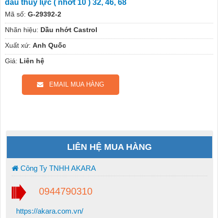
dầu thủy lực ( nhớt 10 ) 32, 46, 68
Mã số:
G-29392-2
Nhãn hiệu:
Dầu nhớt Castrol
Xuất xứ:
Anh Quốc
Giá:
Liên hệ
EMAIL MUA HÀNG
LIÊN HỆ MUA HÀNG
Công Ty TNHH AKARA
0944790310
https://akara.com.vn/