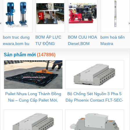
‹
›
bom truc dung
BƠM ÁP LỰC
BOM CUU HOA
bơm hoả tiển
ewara,bom bu
TỰ ĐỘNG
Diesel,BOM
Mastra
ewara
CHUA CHAY
Sản phẩm mới
(147896)
Pallet Nhựa Long Thành Đồng
Bộ Chống Sét Nguồn 3 Pha 5
Nai – Cung Cấp Pallet Mới,
Dây Phoenix Contact FLT-SEC-
C
Pallet Cũ Giá Tốt
P-T1-3S-264/50-FM - 2909589