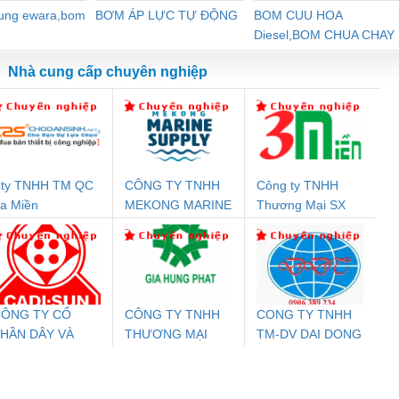
dung ewara,bom
BƠM ÁP LỰC TỰ ĐỘNG
BOM CUU HOA
Diesel,BOM CHUA CHAY
Nhà cung cấp chuyên nghiệp
ty TNHH TM QC
CÔNG TY TNHH
Công ty TNHH
Đệm An Toàn
Rơ Le An Toàn
Bộ Lặp Tín Hiệu
Rơ
a Miền
MEKONG MARINE
Thương Mại SX
nix Contact
Phoenix Contact
PROFIBUS Phoenix
Pho
SUPPLY
Ba Miền
PC20-1NO-
PSR-SCP-
Contact PSI-REP-
298
24DC-SP -
24UC/ESL4/3X1/1X2/B
PROFIBUS/12MB -
700578
- 2981059
2708863
24DC
ÔNG TY CỔ
CÔNG TY TNHH
CONG TY TNHH
HẦN DÂY VÀ
THƯƠNG MẠI
TM-DV DAI DONG
ưu Điện AC
Mô-đun Ắc Quy UPS
Rơ Le An Toàn
Bộ g
ÁP ĐIỆN
DỊCH VỤ KỸ
THANH
 Suất Cao
Phoenix Contact
Phoenix Contact
THƯỢNG ĐÌNH
THUẬT ĐIỆN CƠ
nix Contact
QUINT-HP-
2981059 – PSR-
TRAN
GIA HƯNG PHÁT
INT-HP-
BAT/PB/48DC/7.0AH/PT
SCP-
1K5 H