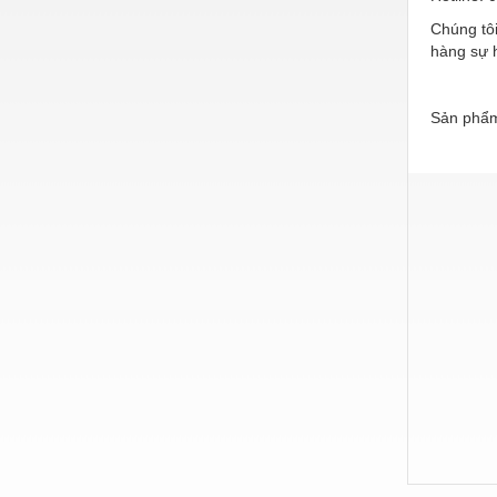
Hóa chất-Trang thiết bị
Chúng tô
Kệ công nghiệp
hàng sự h
Khí nén - Thiết bị
Sản phẩm
Khuôn mẫu - Phụ tùng
Lọc công nghiệp
Máy công cụ - Phụ tùng
Mỏ - Trang thiết bị
Mô tơ - Hộp số
Môi trường - Thiết bị
Nâng hạ - Trang thiết bị
Nội - Ngoại thất - văn phòng
Nồi hơi - Trang thiết bị
Nông nghiệp - Thiết bị