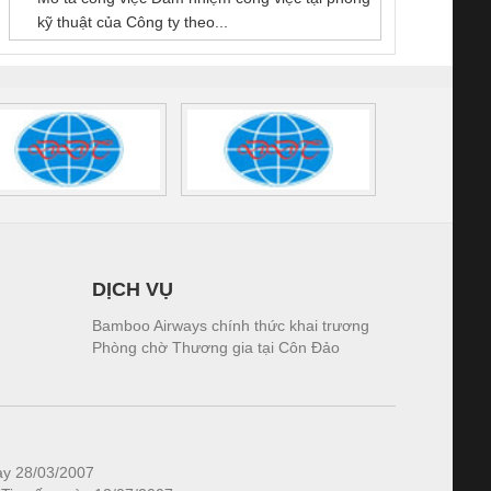
kỹ thuật của Công ty theo...
1K5.4
DỊCH VỤ
Bamboo Airways chính thức khai trương
Phòng chờ Thương gia tại Côn Đảo
ày 28/03/2007