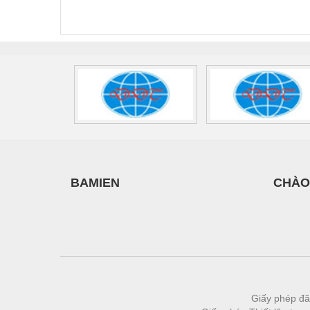
440/35-FM -
2907928
UPS/23
Vật liệu xây dựng
2908264
-
Vòng bi - Bạc đạn
Xe hơi - Phụ tùng
Xe máy - Phụ tùng
Xe tải - phụ tùng
Y khoa - Trang thiết bị
BAMIEN
CHÀO
Giấy phép đă