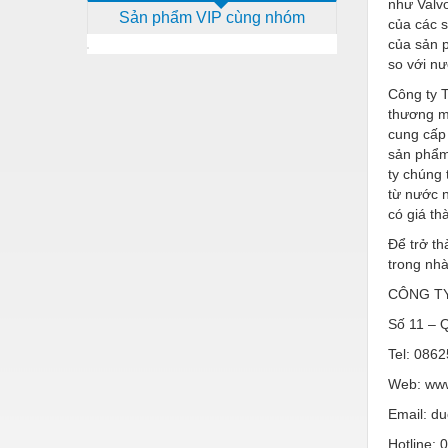
như Valvo
Sản phẩm VIP cùng nhóm
Dịch vụ - Thi công
của các 
của sản 
Điện công nghiệp
so với nư
Điện gia dụng
Công ty 
thương mạ
Điện Lạnh
cung cấp
sản phẩm
Đóng tàu Thiết bị
ty chúng
từ nước n
Đúc chính xác Thiết bị
có giá t
Dụng cụ cầm tay
Để trở t
trong nhà
Dụng cụ cắt gọt
CÔNG T
Dụng cụ điện
Số 11 – 
Dụng cụ đo
Tel: 0
Gỗ - Trang thiết bị
Web: ww
Email: d
Hàn cắt - Thiết bị
Hotline: