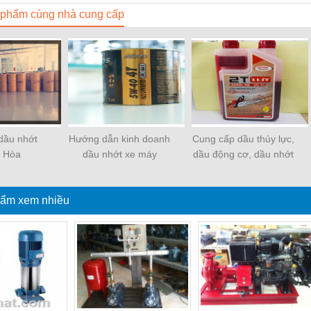
phẩm cùng nhà cung cấp
 dầu nhớt
Hướng dẫn kinh doanh
Cung cấp dầu thủy lực,
 Hòa
dầu nhớt xe máy
dầu động cơ, dầu nhớt
xe máy tại TPHCM
ẩm xem nhiều