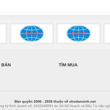
0AC/2.5KVA/PT
- 1133819
24UC/ESL4/3X1/1X2/B
 1136815
 BÁN
TÌM MUA
Bản quyền 2006 - 2026 thuộc về chodansinh.net
ng ký Kinh doanh số: 4102048591 do Sở Kế Hoạch và Đầu Tư cấp ng