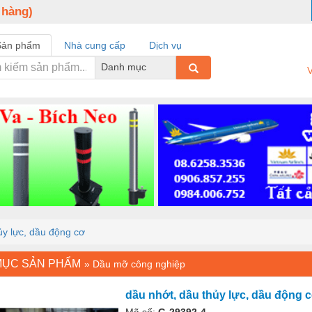
 hàng)
Sản phẩm
Nhà cung cấp
Dịch vụ
Danh mục
V
ủy lực, dầu động cơ
MỤC SẢN PHẨM
»
Dầu mỡ công nghiệp
dầu nhớt, dầu thủy lực, dầu động 
Mã số:
G-29392-4