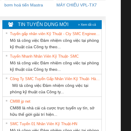
bơm hoả tiển Mastra
MÁY CHIẾU VPL-TX7
BOM DINH
WHITE
TIN TUYỂN DỤNG MỚI
» Xem tất cả
Tuyển gấp nhân viên Kỹ Thuật - Cty SMC Engineering
Mô tả công việc Đảm nhiệm công việc tại phòng
kỹ thuật của Công ty theo...
Tuyển Nhanh Nhân Viên Kỹ Thuật- SMC
CÔNG TY CỔ
Tan Dong Cang
CÔNG TY TNHH
 Le An Toàn
Bộ giám sát chuỗi
Bộ giám sát dòng
Bộ ng
Mô tả công việc Đảm nhiệm công việc tại phòng
PHẦN TỰ ĐỘNG
company LTD
KINH DOANH
enix Contact
tấm pin
điện chuỗi
ray W
kỹ thuật của Công ty theo...
TIẾN HƯNG
DỊCH VỤ XNK
6960 – PSR-
TRANSCLINIC 16I+
TRANSCLINIC 16I+
BAS 
Công Ty SMC Tuyển Gấp Nhân Viên Kỹ Thuật- Hà Nội
PHƯƠNG NAM
SCP-
1K5 L (2433950000)
(2008130000)
(28
Mô tả công việc Đảm nhiệm công việc tại
/FSP/2X1/1X2
phòng kỹ thuật của Công ty...
CM88 jp net
CÔNG TY CP TỰ
CÔNG TY TNHH
Công Ty TNHH
CM88 là nhà cái cá cược trực tuyến uy tín, sở
ĐỘNG TIẾN
KỸ THUẬT KTECH
Thiết Bị Điện Nam
iám sát chuỗi
Bộ chỉnh lưu nguồn
Nẹp nhôm chống
Bộ c
hữu thế giới giải trí hiện...
HƯNG
VIỆT NAM
Quốc Thịnh
tấm pin
điện TRANSCLINIC
trơn Đà Nẵng
giám 
SMC Tuyển 01 Nhân Viên Kỹ Thuật-HN
SCLINIC 16I+
BKE 1K5.4
Sola
Mô tả công việc Đảm nhiệm công việc tại phòng
 (2502520000)
(7791400879)2. Giá
TRAN