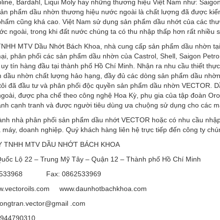
line, Bardahl, Liqui Moly hay những thương hiệu Việt Nam như: Saigon
sản phẩm dầu nhờn thương hiệu nước ngoài là chất lượng đã được kiểm
phẩm cũng khá cao. Việt Nam sử dụng sản phẩm dầu nhớt của các thươ
ớc ngoài, trong khi đất nước chúng ta có thu nhập thấp hơn rất nhiều 
TNHH MTV Dầu Nhớt Bách Khoa, nhà cung cấp sản phẩm dầu nhờn tại V
i, phân phối các sản phẩm dầu nhờn của Castrol, Shell, Saigon Petro,
 uy tín hàng đầu tại thành phố Hồ Chí Minh. Nhận ra nhu cầu thiết th
 dầu nhờn chất lượng hảo hạng, đầy đủ các dòng sản phẩm dầu nhờn ph
 tôi đã đầu tư và phân phối độc quyền sản phẩm dầu nhờn VECTOR.
goài, được pha chế theo công nghệ Hoa Kỳ, phụ gia của tập đoàn Oron
hành cạnh tranh và được người tiêu dùng ưa chuộng sử dụng cho các má
hành nhà phân phối sản phẩm dầu nhớt VECTOR hoặc có nhu cầu nhập 
 máy, doanh nghiệp. Quý khách hàng liên hệ trực tiếp đến công ty chún
Y TNHH MTV DẦU NHỚT BÁCH KHOA
Quốc Lộ 22 – Trung Mỹ Tây – Quận 12 – Thành phố Hồ Chí Minh
862533968 Fax: 0862533969
w.vectoroils.com www.daunhotbachkhoa.com
uongtran.vector@gmail .com
 0944790310