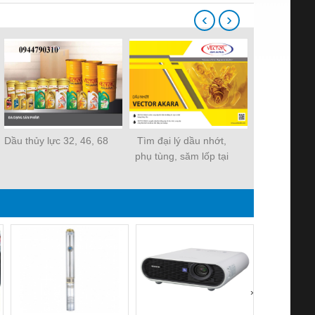
‹
›
Dầu thủy lực 32, 46, 68
Tìm đại lý dầu nhớt,
dầu thủy lực 
phụ tùng, săm lốp tại
32, 46
Lâm Đồng
›