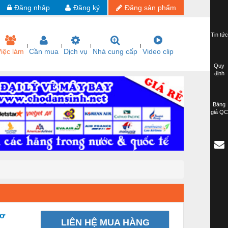
Đăng nhập
Đăng ký
Đăng sản phẩm
Tin tức
iệc làm
Cần mua
Dịch vụ
Nhà cung cấp
Video clip
Quy
định
Bảng
giá QC
cơ
LIÊN HỆ MUA HÀNG