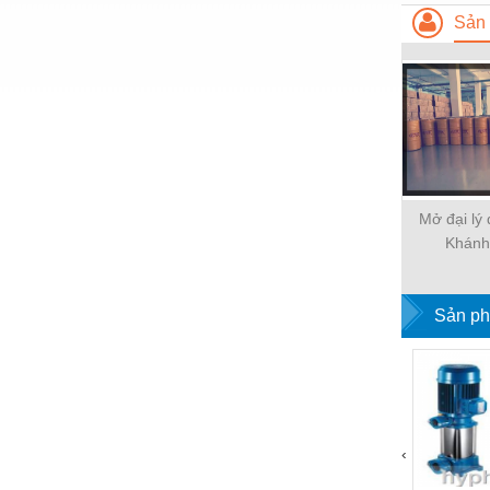
Sản 
Nước-Vật tư thiết bị
Phốt cơ khí
Sắt, thép, inox các loại
Thí nghiệm-Trang thiết bị
Thiết bị chiếu sáng
Mở đại lý
Thiết bị chống sét
Khánh
Thiết bị an ninh
Thiết bị công nghiệp
Sản ph
Thiết bị công trình
Thiết bị điện
Thiết bị giáo dục
‹
Thiết bị khác