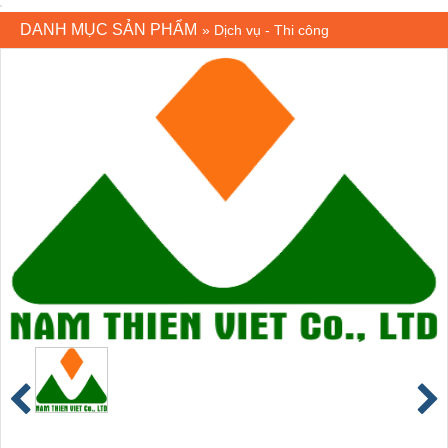
DANH MỤC SẢN PHẨM
»
Dịch vụ - Thi công