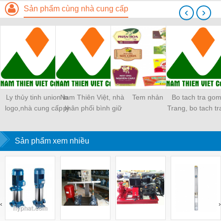
Sản phẩm cùng nhà cung cấp
‹
›
Ly thủy tinh union in
Nam Thiên Việt, nhà
Tem nhản
Bo tach tra gom
logo,nhà cung cấp ly
phân phối bình giữ
Trang, bo tach t
thủy tinh union tại
nhiệt tại tphcm
Bat Trang TP.
tphcm
Sản phẩm xem nhiều
‹
›