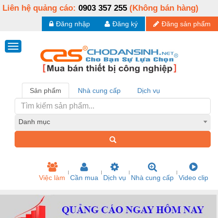
Liên hệ quảng cáo:
0903 357 255
(Không bán hàng)
Đăng nhập
Đăng ký
Đăng sản phẩm
Sản phẩm
Nhà cung cấp
Dịch vụ
Danh mục
Việc làm
Cần mua
Dịch vụ
Nhà cung cấp
Video clip