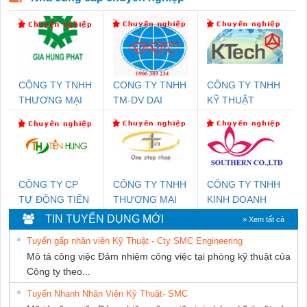
CÔNG TY TNHH
CONG TY TNHH
CÔNG TY TNHH
THƯƠNG MẠI
TM-DV DAI
KỸ THUẬT
DỊCH VỤ KỸ
DONG THANH
KTECH VIỆT
THUẬT ĐIỆN CƠ
NAM
GIA HƯNG PHÁT
CÔNG TY CP
CÔNG TY TNHH
CÔNG TY TNHH
TỰ ĐỘNG TIẾN
THƯƠNG MẠI
KINH DOANH
HƯNG
THIÊN ÂN VIỆT
DỊCH VỤ XNK
TIN TUYỂN DỤNG MỚI
» Xem tất cả
NAM
PHƯƠNG NAM
Tuyển gấp nhân viên Kỹ Thuật - Cty SMC Engineering
Mô tả công việc Đảm nhiệm công việc tại phòng kỹ thuật của
Công ty theo...
Tuyển Nhanh Nhân Viên Kỹ Thuật- SMC