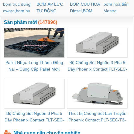
bom truc dung
BƠM ÁP LỰC
BOM CUU HOA
bơm hoả tiển
ewara,bom bu
TỰ ĐỘNG
Diesel,BOM
Mastra
ewara
CHUA CHAY
Sản phẩm mới
(147896)
Pallet Nhựa Long Thành Đồng
Bộ Chống Sét Nguồn 3 Pha 5
Nai – Cung Cấp Pallet Mới,
Dây Phoenix Contact FLT-SEC-
C
Pallet Cũ Giá Tốt
P-T1-3S-264/50-FM - 2909589
Bộ Chống Sét Nguồn 3 Pha 5
Thiết Bị Chống Sét Lan Truyền
B
Dây Phoenix Contact FLT-SEC-
Phoenix Contact PLT-SEC-T3-
P-T1-3S-440/35-FM - 2908264
230-FM-PT - 2907928
Nhà cung cấp chuyên nghiệp