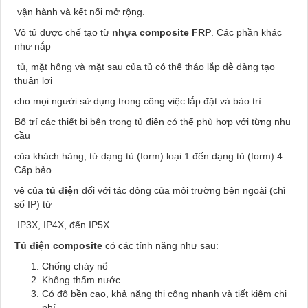
vận hành và kết nối mở rộng.
Vỏ tủ được chế tạo từ
nhựa composite
FRP
. Các phần khác
như nắp
tủ, mặt hông và mặt sau của tủ có thể tháo lắp dễ dàng tạo
thuận lợi
cho mọi người sử dụng trong công việc lắp đặt và bảo trì.
Bố trí các thiết bị bên trong tủ điện có thể phù hợp với từng nhu
cầu
của khách hàng, từ dạng tủ (form) loại 1 đến dạng tủ (form) 4.
Cấp bảo
vệ của
tủ điện
đối với tác động của môi trường bên ngoài (chỉ
số IP) từ
IP3X, IP4X, đến IP5X .
Tủ điện
composite
có các tính năng như sau:
Chống cháy nổ
Không thấm nước
Có độ bền cao, khả năng thi công nhanh và tiết kiệm chi
phí.