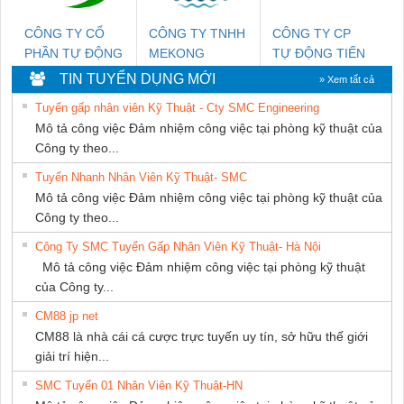
CÔNG TY CỔ
CÔNG TY TNHH
CÔNG TY CP
PHẦN TỰ ĐỘNG
MEKONG
TỰ ĐỘNG TIẾN
TIẾN HƯNG
MARINE
HƯNG
TIN TUYỂN DỤNG MỚI
» Xem tất cả
SUPPLY
Tuyển gấp nhân viên Kỹ Thuật - Cty SMC Engineering
Mô tả công việc Đảm nhiệm công việc tại phòng kỹ thuật của
Công ty theo...
Tuyển Nhanh Nhân Viên Kỹ Thuật- SMC
Mô tả công việc Đảm nhiệm công việc tại phòng kỹ thuật của
Công ty theo...
Công Ty SMC Tuyển Gấp Nhân Viên Kỹ Thuật- Hà Nội
Mô tả công việc Đảm nhiệm công việc tại phòng kỹ thuật
của Công ty...
CM88 jp net
CM88 là nhà cái cá cược trực tuyến uy tín, sở hữu thế giới
giải trí hiện...
SMC Tuyển 01 Nhân Viên Kỹ Thuật-HN