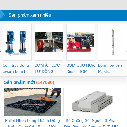
Sản phẩm xem nhiều
‹
›
bom truc dung
BƠM ÁP LỰC
BOM CUU HOA
bơm hoả tiển
ewara,bom bu
TỰ ĐỘNG
Diesel,BOM
Mastra
ewara
CHUA CHAY
Sản phẩm mới
(147896)
Pallet Nhựa Long Thành Đồng
Bộ Chống Sét Nguồn 3 Pha 5
Nai – Cung Cấp Pallet Mới,
Dây Phoenix Contact FLT-SEC-
C