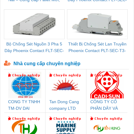
Pallet Cũ Giá Tốt
P-T1-3S-264/50-FM - 2909589
Bộ Chống Sét Nguồn 3 Pha 5
Thiết Bị Chống Sét Lan Truyền
B
Dây Phoenix Contact FLT-SEC-
Phoenix Contact PLT-SEC-T3-
P-T1-3S-440/35-FM - 2908264
230-FM-PT - 2907928
Nhà cung cấp chuyên nghiệp
CONG TY TNHH
Tan Dong Cang
CÔNG TY CỔ
TM-DV DAI
company LTD
PHẦN DÂY VÀ
DONG THANH
CÁP ĐIỆN
THƯỢNG ĐÌNH