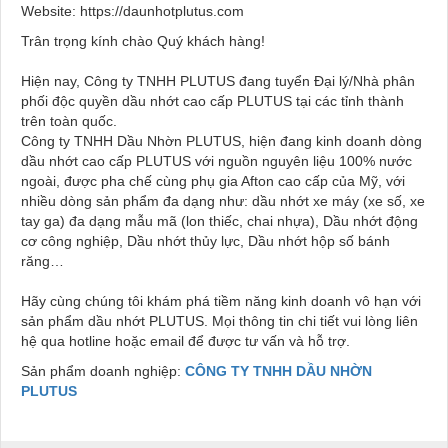
Website: https://daunhotplutus.com
Trân trọng kính chào Quý khách hàng!
Hiện nay, Công ty TNHH PLUTUS đang tuyển Đại lý/Nhà phân
phối độc quyền dầu nhớt cao cấp PLUTUS tại các tỉnh thành
trên toàn quốc.
Công ty TNHH Dầu Nhờn PLUTUS, hiện đang kinh doanh dòng
dầu nhớt cao cấp PLUTUS với nguồn nguyên liệu 100% nước
ngoài, được pha chế cùng phụ gia Afton cao cấp của Mỹ, với
nhiều dòng sản phẩm đa dạng như: dầu nhớt xe máy (xe số, xe
tay ga) đa dạng mẫu mã (lon thiếc, chai nhựa), Dầu nhớt động
cơ công nghiệp, Dầu nhớt thủy lực, Dầu nhớt hộp số bánh
răng…
Hãy cùng chúng tôi khám phá tiềm năng kinh doanh vô hạn với
sản phẩm dầu nhớt PLUTUS. Mọi thông tin chi tiết vui lòng liên
hệ qua hotline hoặc email để được tư vấn và hỗ trợ.
Sản phẩm doanh nghiệp:
CÔNG TY TNHH DẦU NHỜN
PLUTUS