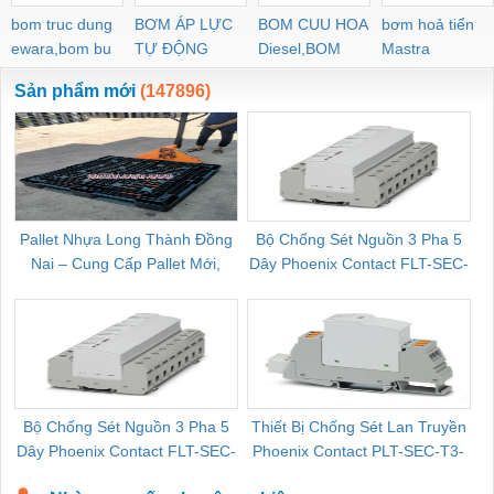
bom truc dung
BƠM ÁP LỰC
BOM CUU HOA
bơm hoả tiển
ewara,bom bu
TỰ ĐỘNG
Diesel,BOM
Mastra
ewara
CHUA CHAY
Sản phẩm mới
(147896)
Pallet Nhựa Long Thành Đồng
Bộ Chống Sét Nguồn 3 Pha 5
Nai – Cung Cấp Pallet Mới,
Dây Phoenix Contact FLT-SEC-
C
Pallet Cũ Giá Tốt
P-T1-3S-264/50-FM - 2909589
Bộ Chống Sét Nguồn 3 Pha 5
Thiết Bị Chống Sét Lan Truyền
B
Dây Phoenix Contact FLT-SEC-
Phoenix Contact PLT-SEC-T3-
P-T1-3S-440/35-FM - 2908264
230-FM-PT - 2907928