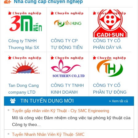
Nhà cung cấp chuyên nghiệp
Công ty TNHH
CÔNG TY CP
CÔNG TY CỔ
Thương Mại SX
TỰ ĐỘNG TIẾN
PHẦN DÂY VÀ
Ba Miền
HƯNG
CÁP ĐIỆN
THƯỢNG ĐÌNH
Tan Dong Cang
CÔNG TY TNHH
CÔNG TY CỔ
company LTD
KINH DOANH
PHẦN TỰ ĐỘNG
DỊCH VỤ XNK
TIẾN HƯNG
TIN TUYỂN DỤNG MỚI
» Xem tất cả
PHƯƠNG NAM
Tuyển gấp nhân viên Kỹ Thuật - Cty SMC Engineering
Mô tả công việc Đảm nhiệm công việc tại phòng kỹ thuật của
Công ty theo...
Tuyển Nhanh Nhân Viên Kỹ Thuật- SMC