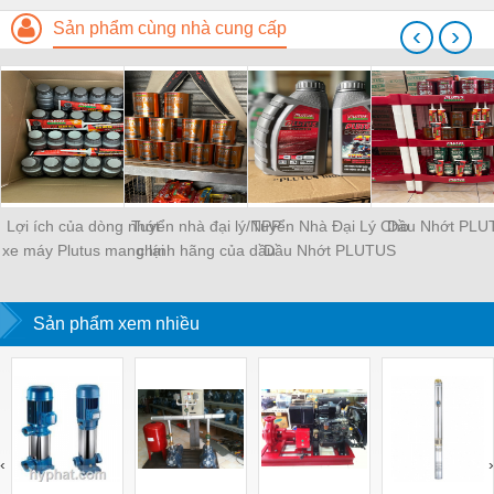
Sản phẩm cùng nhà cung cấp
‹
›
Lợi ích của dòng nhớt
Tuyển nhà đại lý/NPP
Tuyển Nhà Đại Lý Cho
Dầu Nhớt PLU
xe máy Plutus mang lại
chính hãng của dầu
Dầu Nhớt PLUTUS
nhớt Plutus 3 miền
Sản phẩm xem nhiều
‹
›