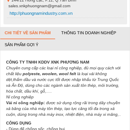
144/12 Hồng Lạc, P.11, Q.Tân Bình
sales.xnkphuongnam@gmail.com
http://phuongnamindustry.com.vn
CHI TIẾT VỀ SẢN PHẨM
THÔNG TIN DOANH NGHIỆP
SẢN PHẨM GỢI Ý
CÔNG TY TNHH KDDV XNK PHƯƠNG NAM
Chuyên cung cấp các loại nỉ công nghiệp, đủ mọi quy cách với
chất liệu
polyeste, woolen, wool felt
là loại vải không
dệt,thấm dầu và nước cực tốt được nhập khẩu từ Trung Quốc
và Ấn Độ, dùng cho các ngành sản xuất tôn thép, môi trường,
hóa chất, dầu khí, gỗ,.....
Nỉ công nghiệp
Vải nỉ công nghiệp:
được sử dụng rộng rãi trong dây chuyền
xả băng của nhà máy tôn thép, tạo lực căng tối đa trong xả
cuộn, dùng trong nhà máy inox, nhiệt điện, nhà máy xi măng,..
CÔNG DỤNG
- Dùng để chống sốc, chống bụi