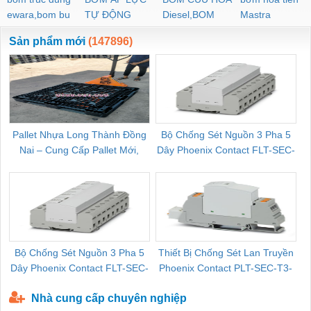
ewara,bom bu
TỰ ĐỘNG
Diesel,BOM
Mastra
ewara
CHUA CHAY
Sản phẩm mới
(147896)
Pallet Nhựa Long Thành Đồng
Bộ Chống Sét Nguồn 3 Pha 5
Nai – Cung Cấp Pallet Mới,
Dây Phoenix Contact FLT-SEC-
C
Pallet Cũ Giá Tốt
P-T1-3S-264/50-FM - 2909589
Bộ Chống Sét Nguồn 3 Pha 5
Thiết Bị Chống Sét Lan Truyền
B
Dây Phoenix Contact FLT-SEC-
Phoenix Contact PLT-SEC-T3-
P-T1-3S-440/35-FM - 2908264
230-FM-PT - 2907928
Nhà cung cấp chuyên nghiệp