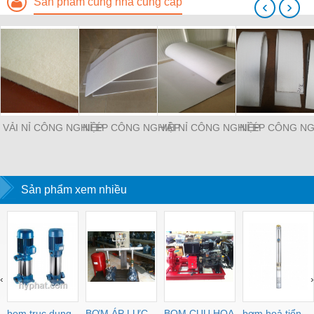
Sản phẩm cùng nhà cung cấp
‹
›
VẢI NỈ CÔNG NGHIỆP
NỈ ÉP CÔNG NGHIỆP
VẢI NỈ CÔNG NGHIỆP
NỈ ÉP CÔNG NG
Sản phẩm xem nhiều
‹
›
bom truc dung
BƠM ÁP LỰC
BOM CUU HOA
bơm hoả tiển