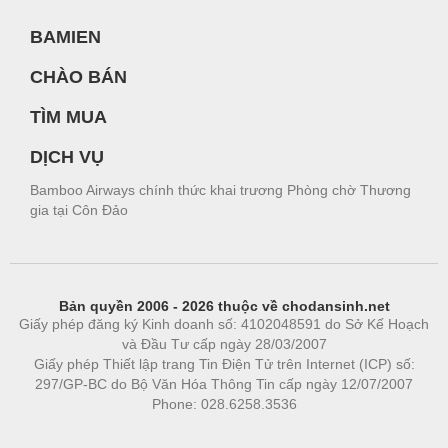
BAMIEN
CHÀO BÁN
TÌM MUA
DỊCH VỤ
Bamboo Airways chính thức khai trương Phòng chờ Thương
gia tại Côn Đảo
Bản quyền 2006 - 2026 thuộc về chodansinh.net
Giấy phép đăng ký Kinh doanh số: 4102048591 do Sở Kế Hoạch
và Đầu Tư cấp ngày 28/03/2007
Giấy phép Thiết lập trang Tin Điện Tử trên Internet (ICP) số:
297/GP-BC do Bộ Văn Hóa Thông Tin cấp ngày 12/07/2007
Phone: 028.6258.3536
Phòng trọ
|
https://bdsgroup.vn
https://kqxs123.com