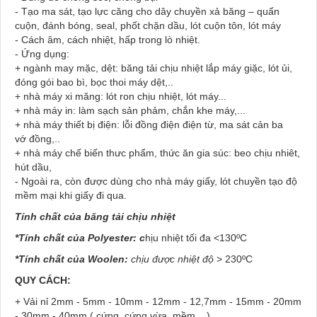
- Tạo ma sát, tạo lực căng cho dây chuyền xả băng – quấn
cuộn, đánh bóng, seal, phốt chặn dầu, lót cuộn tôn, lót máy
- Cách âm, cách nhiệt, hấp trong lò nhiệt.
- Ứng dụng:
+ ngành may mặc, dệt: băng tải chịu nhiệt lắp máy giặc, lót ủi,
đóng gói bao bì, bọc thoi máy dệt,..
+ nhà máy xi măng: lót ron chịu nhiệt, lót máy...
+ nhà máy in: làm sạch sản phảm, chắn khe máy,...
+ nhà máy thiết bị điện: lỗi đồng điện điện từ, ma sát cản ba
vớ đồng,..
+ nhà máy chế biến thưc phẩm, thức ăn gia súc: beo chịu nhiêt,
hút dầu,
- Ngoài ra, còn được dùng cho nhà máy giấy, lót chuyền tạo độ
mềm mại khi giấy đi qua.
Tính chất của băng tải chịu nhiệt
*Tính chất của Polyester: c
hịu nhiệt tối đa <130ºC
*Tính chất của Woolen:
chịu được nhiệt độ
> 230ºC
QUY CÁCH:
+ Vải nỉ
2mm - 5mm - 10mm - 12mm - 12,7mm - 15mm - 20mm
- 30mm - 40mm ( cứng, cứng vừa, mềm... )