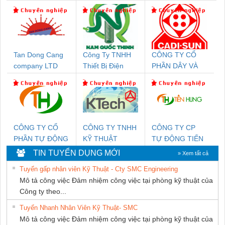
Tan Dong Cang
Công Ty TNHH
CÔNG TY CỔ
company LTD
Thiết Bị Điện
PHẦN DÂY VÀ
Nam Quốc Thịnh
CÁP ĐIỆN
THƯỢNG ĐÌNH
CÔNG TY CỔ
CÔNG TY TNHH
CÔNG TY CP
PHẦN TỰ ĐỘNG
KỸ THUẬT
TỰ ĐỘNG TIẾN
TIẾN HƯNG
KTECH VIỆT
HƯNG
TIN TUYỂN DỤNG MỚI
» Xem tất cả
NAM
Tuyển gấp nhân viên Kỹ Thuật - Cty SMC Engineering
Mô tả công việc Đảm nhiệm công việc tại phòng kỹ thuật của
Công ty theo...
Tuyển Nhanh Nhân Viên Kỹ Thuật- SMC
Mô tả công việc Đảm nhiệm công việc tại phòng kỹ thuật của