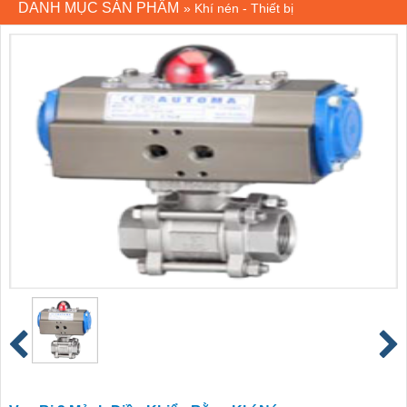
DANH MỤC SẢN PHẨM
»
Khí nén - Thiết bị