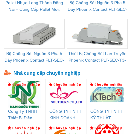
Pallet Nhựa Long Thành Đồng
Bộ Chống Sét Nguồn 3 Pha 5
Nai – Cung Cấp Pallet Mới,
Dây Phoenix Contact FLT-SEC-
C
Pallet Cũ Giá Tốt
P-T1-3S-264/50-FM - 2909589
Bộ Chống Sét Nguồn 3 Pha 5
Thiết Bị Chống Sét Lan Truyền
B
Dây Phoenix Contact FLT-SEC-
Phoenix Contact PLT-SEC-T3-
P-T1-3S-440/35-FM - 2908264
230-FM-PT - 2907928
Nhà cung cấp chuyên nghiệp
Công Ty TNHH
CÔNG TY TNHH
CÔNG TY TNHH
Thiết Bị Điện
KINH DOANH
KỸ THUẬT
Nam Quốc Thịnh
DỊCH VỤ XNK
KTECH VIỆT
PHƯƠNG NAM
NAM