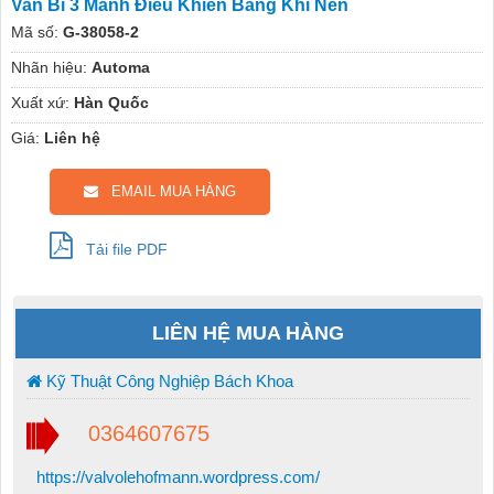
Van Bi 3 Mảnh Điều Khiển Bằng Khí Nén
Mã số:
G-38058-2
Nhãn hiệu:
Automa
Xuất xứ:
Hàn Quốc
Giá:
Liên hệ
EMAIL MUA HÀNG
Tải file PDF
LIÊN HỆ MUA HÀNG
Kỹ Thuật Công Nghiệp Bách Khoa
0364607675
https://valvolehofmann.wordpress.com/