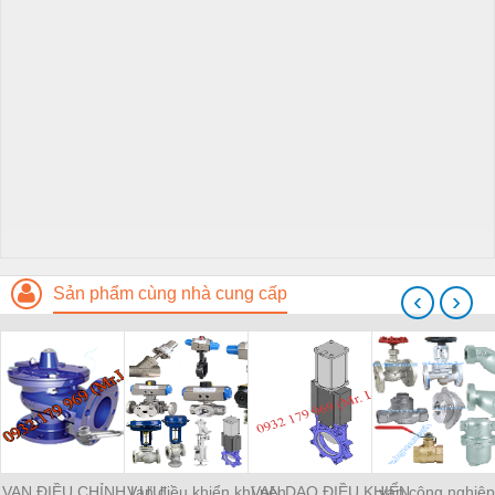
Sản phẩm cùng nhà cung cấp
‹
›
VAN ĐIỀU CHỈNH LƯU
Van điều khiển khí nén
VAN DAO ĐIỀU KHIỂN
van công nghiệp