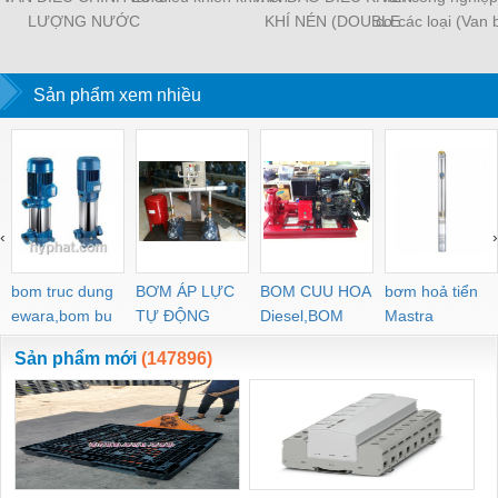
LƯỢNG NƯỚC
KHÍ NÉN (DOUBLE
cơ các loại (Van b
ACTING), Van Xẻng
cầu, van 1 chiều, 
bộ tách nướ
Sản phẩm xem nhiều
‹
›
bom truc dung
BƠM ÁP LỰC
BOM CUU HOA
bơm hoả tiển
ewara,bom bu
TỰ ĐỘNG
Diesel,BOM
Mastra
ewara
CHUA CHAY
Sản phẩm mới
(147896)