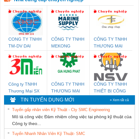
CONG TY TNHH
CÔNG TY TNHH
CÔNG TY TNHH
TM-DV DAI
MEKONG
THƯƠNG MẠI
DONG THANH
MARINE
THIÊN ÂN VIỆT
SUPPLY
NAM
Công ty TNHH
CÔNG TY TNHH
CÔNG TY TNHH
Thương Mại SX
THƯƠNG MẠI
THIẾT BỊ CÔNG
Ba Miền
DỊCH VỤ KỸ
NGHIỆP NIHON
TIN TUYỂN DỤNG MỚI
» Xem tất cả
THUẬT ĐIỆN CƠ
SETSUBI VIỆT
Tuyển gấp nhân viên Kỹ Thuật - Cty SMC Engineering
GIA HƯNG
NAM
Mô tả công việc Đảm nhiệm công việc tại phòng kỹ thuật của
PHÁT
Công ty theo...
Tuyển Nhanh Nhân Viên Kỹ Thuật- SMC