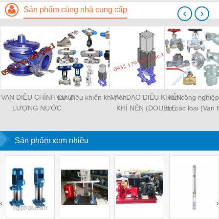
Sản phẩm cùng nhà cung cấp
‹
›
VAN ĐIỀU CHỈNH LƯU
Van điều khiển khí nén
VAN DAO ĐIỀU KHIỂN
van công nghiệp
LƯỢNG NƯỚC
KHÍ NÉN (DOUBLE
cơ các loại (Van b
ACTING), Van Xẻng
cầu, van 1 chiều, 
bộ tách nướ
Sản phẩm xem nhiều
‹
›