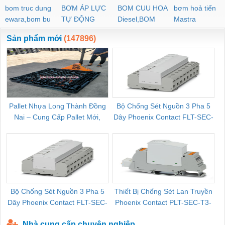
bom truc dung
BƠM ÁP LỰC
BOM CUU HOA
bơm hoả tiển
ewara,bom bu
TỰ ĐỘNG
Diesel,BOM
Mastra
ewara
CHUA CHAY
Sản phẩm mới
(147896)
Pallet Nhựa Long Thành Đồng
Bộ Chống Sét Nguồn 3 Pha 5
Nai – Cung Cấp Pallet Mới,
Dây Phoenix Contact FLT-SEC-
C
Pallet Cũ Giá Tốt
P-T1-3S-264/50-FM - 2909589
Bộ Chống Sét Nguồn 3 Pha 5
Thiết Bị Chống Sét Lan Truyền
B
Dây Phoenix Contact FLT-SEC-
Phoenix Contact PLT-SEC-T3-
P-T1-3S-440/35-FM - 2908264
230-FM-PT - 2907928
Nhà cung cấp chuyên nghiệp