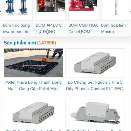
‹
›
bom truc dung
BƠM ÁP LỰC
BOM CUU HOA
bơm hoả tiển
ewara,bom bu
TỰ ĐỘNG
Diesel,BOM
Mastra
ewara
CHUA CHAY
Sản phẩm mới
(147896)
Pallet Nhựa Long Thành Đồng
Bộ Chống Sét Nguồn 3 Pha 5
Nai – Cung Cấp Pallet Mới,
Dây Phoenix Contact FLT-SEC-
C
Pallet Cũ Giá Tốt
P-T1-3S-264/50-FM - 2909589