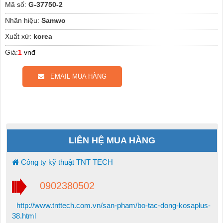
Mã số:
G-37750-2
Nhãn hiệu:
Samwo
Xuất xứ:
korea
Giá:
1
vnđ
EMAIL MUA HÀNG
LIÊN HỆ MUA HÀNG
Công ty kỹ thuật TNT TECH
0902380502
http://www.tnttech.com.vn/san-pham/bo-tac-dong-kosaplus-
38.html