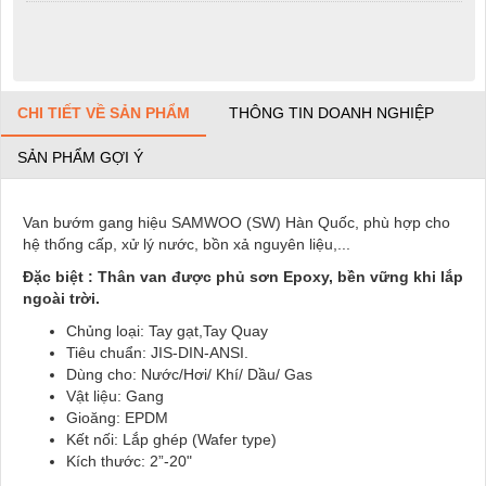
CHI TIẾT VỀ SẢN PHẨM
THÔNG TIN DOANH NGHIỆP
SẢN PHẨM GỢI Ý
Van bướm gang hiệu SAMWOO (SW) Hàn Quốc, phù hợp cho
hệ thống cấp, xử lý nước, bồn xả nguyên liệu,...
Đặc biệt : Thân van được phủ sơn Epoxy, bền vững khi lắp
ngoài trời.
Chủng loại: Tay gạt,Tay Quay
Tiêu chuẩn: JIS-DIN-ANSI.
Dùng cho: Nước/Hơi/ Khí/ Dầu/ Gas
Vật liệu: Gang
Gioăng: EPDM
Kết nối: Lắp ghép (Wafer type)
Kích thước: 2”-20"