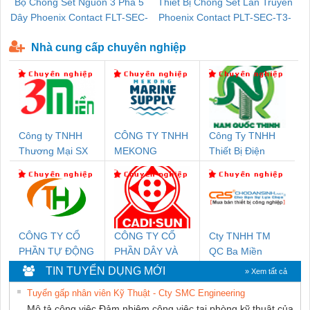
Bộ Chống Sét Nguồn 3 Pha 5
Thiết Bị Chống Sét Lan Truyền
B
Dây Phoenix Contact FLT-SEC-
Phoenix Contact PLT-SEC-T3-
P-T1-3S-440/35-FM - 2908264
230-FM-PT - 2907928
Nhà cung cấp chuyên nghiệp
Công ty TNHH
CÔNG TY TNHH
Công Ty TNHH
Thương Mại SX
MEKONG
Thiết Bị Điện
Ba Miền
MARINE
Nam Quốc Thịnh
SUPPLY
CÔNG TY CỔ
CÔNG TY CỔ
Cty TNHH TM
PHẦN TỰ ĐỘNG
PHẦN DÂY VÀ
QC Ba Miền
TIẾN HƯNG
CÁP ĐIỆN
TIN TUYỂN DỤNG MỚI
» Xem tất cả
THƯỢNG ĐÌNH
Tuyển gấp nhân viên Kỹ Thuật - Cty SMC Engineering
Mô tả công việc Đảm nhiệm công việc tại phòng kỹ thuật của