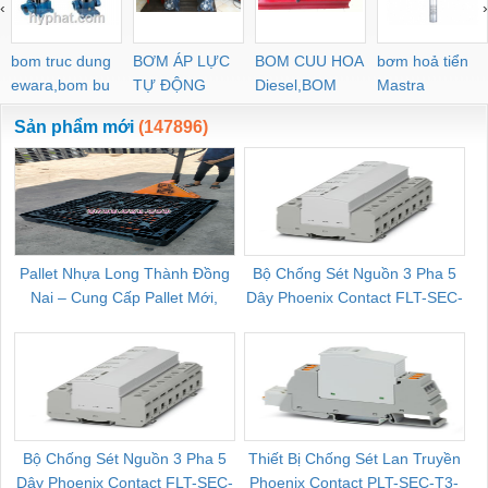
‹
›
bom truc dung
BƠM ÁP LỰC
BOM CUU HOA
bơm hoả tiển
ewara,bom bu
TỰ ĐỘNG
Diesel,BOM
Mastra
ewara
CHUA CHAY
Sản phẩm mới
(147896)
Pallet Nhựa Long Thành Đồng
Bộ Chống Sét Nguồn 3 Pha 5
Nai – Cung Cấp Pallet Mới,
Dây Phoenix Contact FLT-SEC-
C
Pallet Cũ Giá Tốt
P-T1-3S-264/50-FM - 2909589
Bộ Chống Sét Nguồn 3 Pha 5
Thiết Bị Chống Sét Lan Truyền
B
Dây Phoenix Contact FLT-SEC-
Phoenix Contact PLT-SEC-T3-