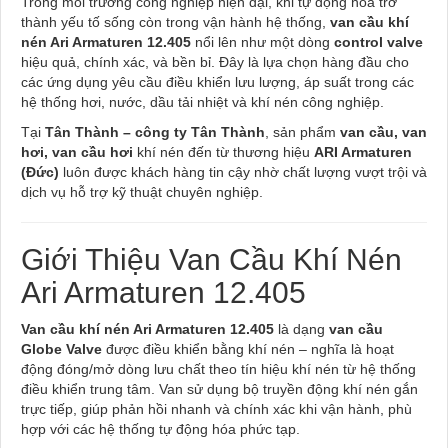
Trong môi trường công nghiệp hiện đại, khi tự động hóa trở
thành yếu tố sống còn trong vận hành hệ thống,
van cầu khí
nén Ari Armaturen 12.405
nổi lên như một dòng
control valve
hiệu quả, chính xác, và bền bỉ. Đây là lựa chọn hàng đầu cho
các ứng dụng yêu cầu điều khiển lưu lượng, áp suất trong các
hệ thống hơi, nước, dầu tải nhiệt và khí nén công nghiệp.
Tại
Tân Thành – công ty Tân Thành
, sản phẩm
van cầu, van
hơi, van cầu hơi
khí nén đến từ thương hiệu
ARI Armaturen
(Đức)
luôn được khách hàng tin cậy nhờ chất lượng vượt trội và
dịch vụ hỗ trợ kỹ thuật chuyên nghiệp.
Giới Thiệu Van Cầu Khí Nén
Ari Armaturen 12.405
Van cầu khí nén Ari Armaturen 12.405
là dạng
van cầu
Globe Valve
được điều khiển bằng khí nén – nghĩa là hoạt
động đóng/mở dòng lưu chất theo tín hiệu khí nén từ hệ thống
điều khiển trung tâm. Van sử dụng bộ truyền động khí nén gắn
trực tiếp, giúp phản hồi nhanh và chính xác khi vận hành, phù
hợp với các hệ thống tự động hóa phức tạp.