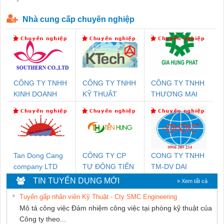
P-T1-3S-440/35-FM - 2908264
230-FM-PT - 2907928
Nhà cung cấp chuyên nghiệp
CÔNG TY TNHH
CÔNG TY TNHH
CÔNG TY TNHH
KINH DOANH
KỸ THUẬT
THƯƠNG MẠI
DỊCH VỤ XNK
KTECH VIỆT
DỊCH VỤ KỸ
PHƯƠNG NAM
NAM
THUẬT ĐIỆN CƠ
GIA HƯNG
PHÁT
Tan Dong Cang
CÔNG TY CP
CONG TY TNHH
company LTD
TỰ ĐỘNG TIẾN
TM-DV DAI
HƯNG
DONG THANH
TIN TUYỂN DỤNG MỚI
» Xem tất cả
Tuyển gấp nhân viên Kỹ Thuật - Cty SMC Engineering
Mô tả công việc Đảm nhiệm công việc tại phòng kỹ thuật của
Công ty theo...