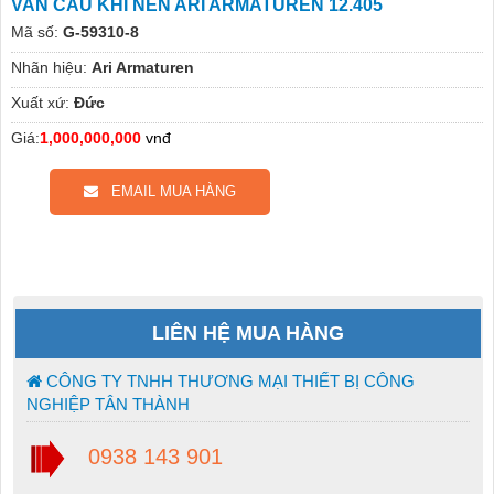
VAN CẦU KHÍ NÉN ARI ARMATUREN 12.405
Mã số:
G-59310-8
Nhãn hiệu:
Ari Armaturen
Xuất xứ:
Đức
Giá:
1,000,000,000
vnđ
EMAIL MUA HÀNG
LIÊN HỆ MUA HÀNG
CÔNG TY TNHH THƯƠNG MẠI THIẾT BỊ CÔNG
NGHIỆP TÂN THÀNH
0938 143 901