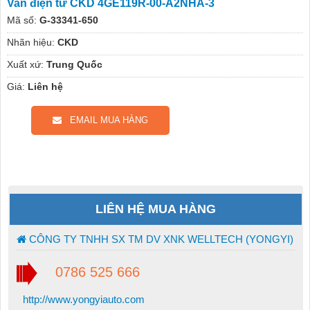
Van điện từ CKD 4GE119R-00-A2NHA-3
Mã số:
G-33341-650
Nhãn hiệu:
CKD
Xuất xứ:
Trung Quốc
Giá:
Liên hệ
EMAIL MUA HÀNG
LIÊN HỆ MUA HÀNG
CÔNG TY TNHH SX TM DV XNK WELLTECH (YONGYI)
0786 525 666
http://www.yongyiauto.com