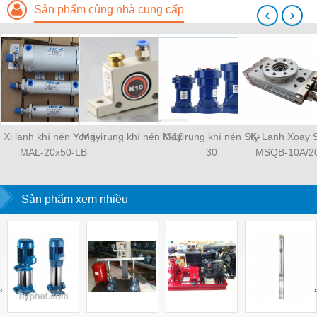
Sản phẩm cùng nhà cung cấp
‹
›
Xi lanh khí nén Yongyi
Máy rung khí nén K-10
Máy rung khí nén SK-
Xy Lanh Xoay
MAL-20x50-LB
30
MSQB-10A/2
Sản phẩm xem nhiều
‹
›