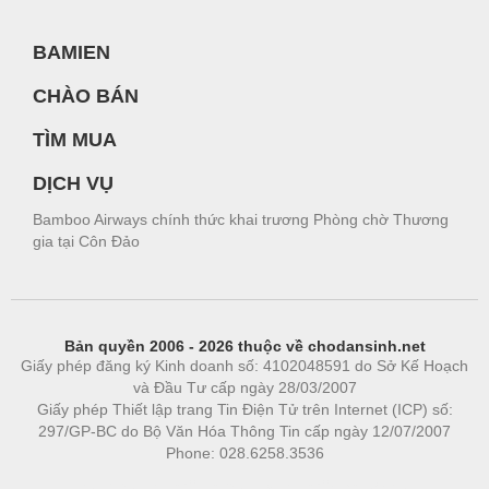
BAMIEN
CHÀO BÁN
TÌM MUA
DỊCH VỤ
Bamboo Airways chính thức khai trương Phòng chờ Thương
gia tại Côn Đảo
Bản quyền 2006 - 2026 thuộc về chodansinh.net
Giấy phép đăng ký Kinh doanh số: 4102048591 do Sở Kế Hoạch
và Đầu Tư cấp ngày 28/03/2007
Giấy phép Thiết lập trang Tin Điện Tử trên Internet (ICP) số:
297/GP-BC do Bộ Văn Hóa Thông Tin cấp ngày 12/07/2007
Phone: 028.6258.3536
Phòng trọ
|
https://bdsgroup.vn
https://kqxs123.com