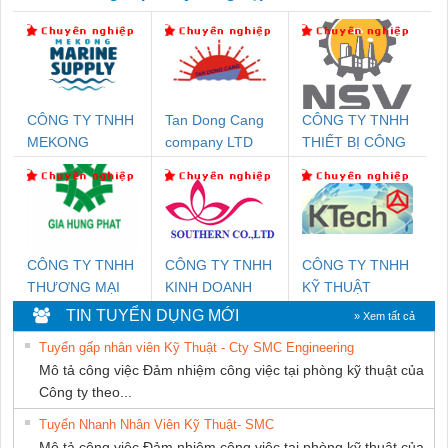
CÔNG TY TNHH
Tan Dong Cang
CÔNG TY TNHH
MEKONG
company LTD
THIẾT BỊ CÔNG
MARINE SUPPLY
NGHIỆP NIHON
SETSUBI VIỆT
NAM
CÔNG TY TNHH
CÔNG TY TNHH
CÔNG TY TNHH
THƯƠNG MẠI
KINH DOANH
KỸ THUẬT
DỊCH VỤ KỸ
DỊCH VỤ XNK
KTECH VIỆT
TIN TUYỂN DỤNG MỚI
» Xem tất cả
THUẬT ĐIỆN CƠ
PHƯƠNG NAM
NAM
Tuyển gấp nhân viên Kỹ Thuật - Cty SMC Engineering
GIA HƯNG PHÁT
Mô tả công việc Đảm nhiệm công việc tại phòng kỹ thuật của
Công ty theo...
Tuyển Nhanh Nhân Viên Kỹ Thuật- SMC
Mô tả công việc Đảm nhiệm công việc tại phòng kỹ thuật của