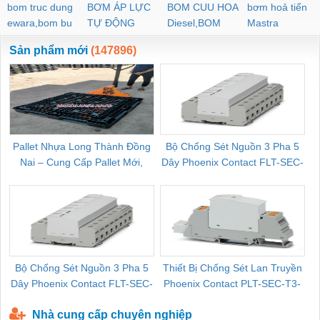
bom truc dung
BƠM ÁP LỰC
BOM CUU HOA
bơm hoả tiển
ewara,bom bu
TỰ ĐỘNG
Diesel,BOM
Mastra
ewara
CHUA CHAY
Sản phẩm mới
(147896)
Pallet Nhựa Long Thành Đồng
Bộ Chống Sét Nguồn 3 Pha 5
Nai – Cung Cấp Pallet Mới,
Dây Phoenix Contact FLT-SEC-
C
Pallet Cũ Giá Tốt
P-T1-3S-264/50-FM - 2909589
Bộ Chống Sét Nguồn 3 Pha 5
Thiết Bị Chống Sét Lan Truyền
B
Dây Phoenix Contact FLT-SEC-
Phoenix Contact PLT-SEC-T3-
P-T1-3S-440/35-FM - 2908264
230-FM-PT - 2907928
Nhà cung cấp chuyên nghiệp