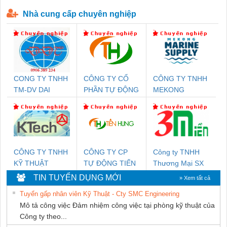
P-T1-3S-440/35-FM - 2908264
230-FM-PT - 2907928
Nhà cung cấp chuyên nghiệp
CONG TY TNHH
CÔNG TY CỔ
CÔNG TY TNHH
TM-DV DAI
PHẦN TỰ ĐỘNG
MEKONG
DONG THANH
TIẾN HƯNG
MARINE
SUPPLY
CÔNG TY TNHH
CÔNG TY CP
Công ty TNHH
KỸ THUẬT
TỰ ĐỘNG TIẾN
Thương Mại SX
KTECH VIỆT
HƯNG
Ba Miền
TIN TUYỂN DỤNG MỚI
» Xem tất cả
NAM
Tuyển gấp nhân viên Kỹ Thuật - Cty SMC Engineering
Mô tả công việc Đảm nhiệm công việc tại phòng kỹ thuật của
Công ty theo...