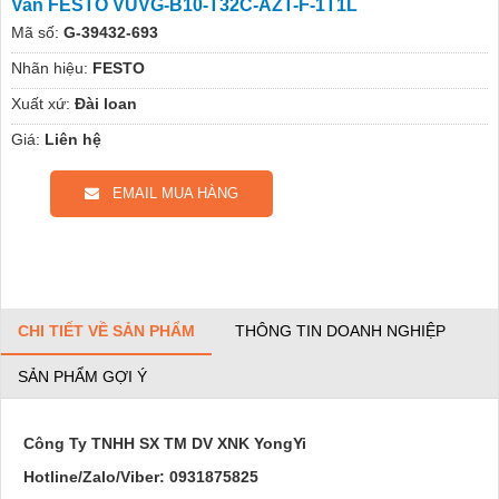
Van FESTO VUVG-B10-T32C-AZT-F-1T1L
Mã số:
G-39432-693
Nhãn hiệu:
FESTO
Xuất xứ:
Đài loan
Giá:
Liên hệ
EMAIL MUA HÀNG
CHI TIẾT VỀ SẢN PHẨM
THÔNG TIN DOANH NGHIỆP
SẢN PHẨM GỢI Ý
Công Ty TNHH SX TM DV XNK YongYi
Hotline/Zalo/Viber: 0931875825