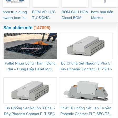
bom truc dung
BƠM ÁP LỰC
BOM CUU HOA
bơm hoả tiển
ewara,bom bu
TỰ ĐỘNG
Diesel,BOM
Mastra
ewara
CHUA CHAY
Sản phẩm mới
(147896)
Pallet Nhựa Long Thành Đồng
Bộ Chống Sét Nguồn 3 Pha 5
Nai – Cung Cấp Pallet Mới,
Dây Phoenix Contact FLT-SEC-
C
Pallet Cũ Giá Tốt
P-T1-3S-264/50-FM - 2909589
Bộ Chống Sét Nguồn 3 Pha 5
Thiết Bị Chống Sét Lan Truyền
B
Dây Phoenix Contact FLT-SEC-
Phoenix Contact PLT-SEC-T3-