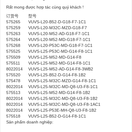
Rất mong được hợp tác cùng quý khách !
订货号
型号
575265
VUVS-L20-B52-D-G18-F7-1C1
575259
VUVS-L20-M32C-MZD-G18-F7
575263
VUVS-L20-M52-AD-G18-F7-1C1
575264
VUVS-L20-M52-MD-G18-F7-1C1
575268
VUVS-L20-P53C-MD-G18-F7-1C1
575525
VUVS-L25-P53C-MD-G14-F8-1C1
575509
VUVS-L25-M52-MD-G14-F8
575511
VUVS-L25-M52-MD-G14-F8-1C1
8022014
VUVS-L25-M52-AD-G14-F8-3WB2
575520
VUVS-L25-B52-D-G14-F8-1B2
575478
VUVS-L25-M32C-MZD-G14-F8-1C1
8022014
VUVS-L25-M32C-MD-Q8-U3-F8-1C1
575513
VUVS-L25-M52-MD-G14-F8-1B2
8022014
VUVS-L25-M32C-MD-Q8-U3-F8-1B2
8022014
VUVS-L25-M32C-MD-Q8-U3-F8-1AC1
8022014
VUVS-L25-P53E-MH-Q8-U3-F8-1B2
575518
VUVS-L25-B52-D-G14-F8-1C1
Sản phẩm doanh nghiệp: