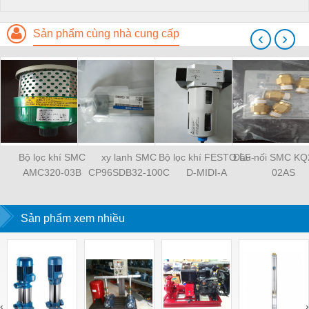
Sản phẩm cùng nhà cung cấp
‹
›
Bộ lọc khí SMC
xy lanh SMC
Bộ lọc khí FESTO LF-
Đầu nối SMC KQ
AMC320-03B
CP96SDB32-100C
D-MIDI-A
02AS
Sản phẩm xem nhiều
‹
›