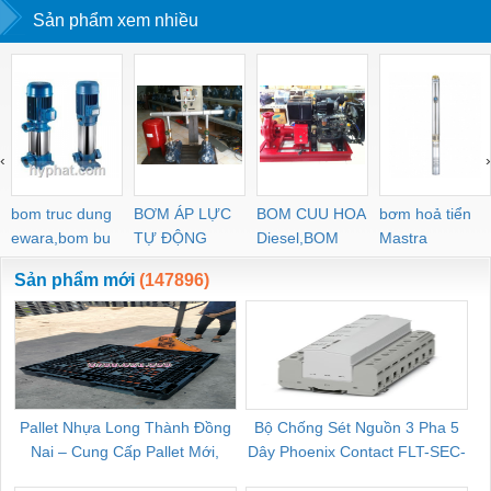
Sản phẩm xem nhiều
‹
›
bom truc dung
BƠM ÁP LỰC
BOM CUU HOA
bơm hoả tiển
ewara,bom bu
TỰ ĐỘNG
Diesel,BOM
Mastra
ewara
CHUA CHAY
Sản phẩm mới
(147896)
Pallet Nhựa Long Thành Đồng
Bộ Chống Sét Nguồn 3 Pha 5
Nai – Cung Cấp Pallet Mới,
Dây Phoenix Contact FLT-SEC-
C
Pallet Cũ Giá Tốt
P-T1-3S-264/50-FM - 2909589