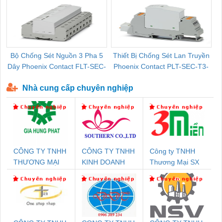
Bộ Chống Sét Nguồn 3 Pha 5
Thiết Bị Chống Sét Lan Truyền
B
Dây Phoenix Contact FLT-SEC-
Phoenix Contact PLT-SEC-T3-
P-T1-3S-440/35-FM - 2908264
230-FM-PT - 2907928
Nhà cung cấp chuyên nghiệp
CÔNG TY TNHH
CÔNG TY TNHH
Công ty TNHH
THƯƠNG MẠI
KINH DOANH
Thương Mại SX
DỊCH VỤ KỸ
DỊCH VỤ XNK
Ba Miền
THUẬT ĐIỆN CƠ
PHƯƠNG NAM
GIA HƯNG PHÁT