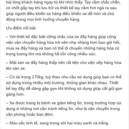
hài lòng khách hàng ngay từ khi nhìn thấy. Tay cầm chắc chắn,
có chốt gấp tay khi lưu trữ và thiết kế tay cầm hơi ngả ra sau
giúp người điều khiển xe hàng điều khiển xe dễ hơn và chủ
động trong mọi tình huống chuyển hàng.
Ưu điểm nổi bật:
– Với thiết kế đặc biệt vững chắc của xe đẩy hàng giúp công
việc vận chuyển hàng hóa trở nên nhẹ nhàng hơn bao giờ hết,
mua xe đẩy hàng và bạn có thể di chuyển những hàng hóa có
trọng lượng lớn mà không hề tốn công nhiều sức.
– Mặt sàn xe đẩy hàng thấp nên rất tiện cho việc xếp hàng hóa
lên sàn xe.
– Có tải trọng 170kg, tuỳ theo nhu cầu sử dụng giúp bạn có thể
sử dụng trong nhiều môi trường, không gian khác nhau. Thiết
kế tay đẩy dễ dàng gập gọn khi không sử dụng giúp cất giữ gọn
gàng hơn.
– Xe được trang bị bánh xe giảm tiếng ồn, trong trường hợp sử
dụng ở những nơi cần tránh tiếng ồn, như là vận chuyển trong
văn phòng hoặc ban đêm.
– Màu sắc tinh tế, sang trọng với hai màu xanh và trắng.