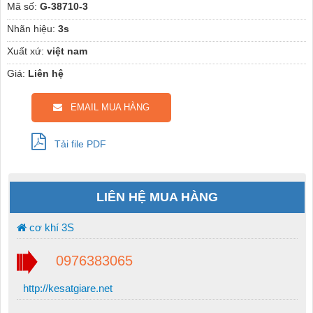
Mã số:
G-38710-3
Nhãn hiệu:
3s
Xuất xứ:
việt nam
Giá:
Liên hệ
EMAIL MUA HÀNG
Tải file PDF
LIÊN HỆ MUA HÀNG
cơ khí 3S
0976383065
http://kesatgiare.net