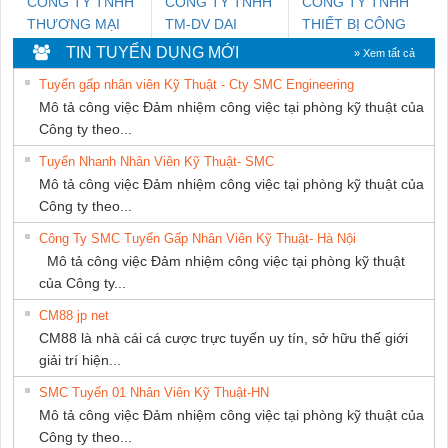
CÔNG TY TNHH
CONG TY TNHH
CÔNG TY TNHH
THƯƠNG MẠI
TM-DV DAI
THIẾT BỊ CÔNG
THIÊN ÂN VIỆT
DONG THANH
NGHIỆP NIHON
TIN TUYỂN DỤNG MỚI
» Xem tất cả
NAM
SETSUBI VIỆT
Tuyển gấp nhân viên Kỹ Thuật - Cty SMC Engineering
NAM
Mô tả công việc Đảm nhiệm công việc tại phòng kỹ thuật của
Công ty theo...
Tuyển Nhanh Nhân Viên Kỹ Thuật- SMC
Mô tả công việc Đảm nhiệm công việc tại phòng kỹ thuật của
Công ty theo...
Công Ty SMC Tuyển Gấp Nhân Viên Kỹ Thuật- Hà Nội
Mô tả công việc Đảm nhiệm công việc tại phòng kỹ thuật
của Công ty...
CM88 jp net
CM88 là nhà cái cá cược trực tuyến uy tín, sở hữu thế giới
giải trí hiện...
SMC Tuyển 01 Nhân Viên Kỹ Thuật-HN
Mô tả công việc Đảm nhiệm công việc tại phòng kỹ thuật của
Công ty theo...