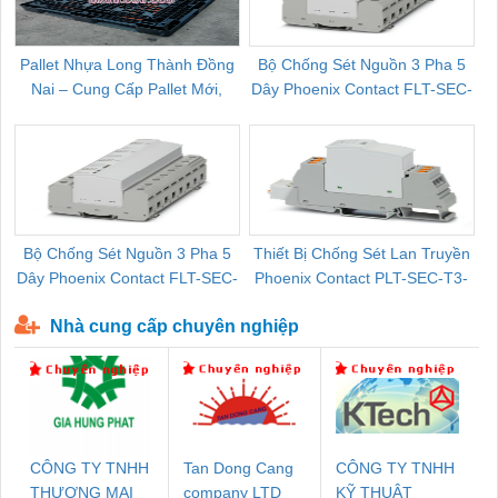
Pallet Nhựa Long Thành Đồng
Bộ Chống Sét Nguồn 3 Pha 5
Nai – Cung Cấp Pallet Mới,
Dây Phoenix Contact FLT-SEC-
C
Pallet Cũ Giá Tốt
P-T1-3S-264/50-FM - 2909589
Bộ Chống Sét Nguồn 3 Pha 5
Thiết Bị Chống Sét Lan Truyền
B
Dây Phoenix Contact FLT-SEC-
Phoenix Contact PLT-SEC-T3-
P-T1-3S-440/35-FM - 2908264
230-FM-PT - 2907928
Nhà cung cấp chuyên nghiệp
CÔNG TY TNHH
Tan Dong Cang
CÔNG TY TNHH
THƯƠNG MẠI
company LTD
KỸ THUẬT