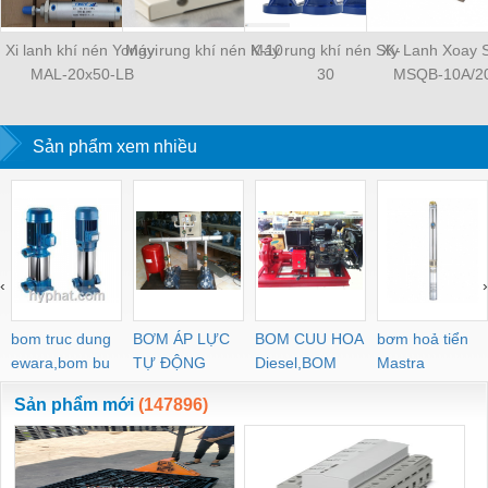
Xi lanh khí nén Yongyi
Máy rung khí nén K-10
Máy rung khí nén SK-
Xy Lanh Xoay
MAL-20x50-LB
30
MSQB-10A/2
Sản phẩm xem nhiều
‹
›
bom truc dung
BƠM ÁP LỰC
BOM CUU HOA
bơm hoả tiển
ewara,bom bu
TỰ ĐỘNG
Diesel,BOM
Mastra
ewara
CHUA CHAY
Sản phẩm mới
(147896)