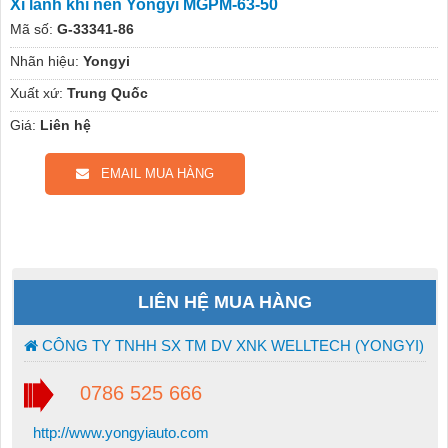
Xi lanh khí nén Yongyi MGPM-63-50
Mã số:
G-33341-86
Nhãn hiệu:
Yongyi
Xuất xứ:
Trung Quốc
Giá:
Liên hệ
EMAIL MUA HÀNG
LIÊN HỆ MUA HÀNG
CÔNG TY TNHH SX TM DV XNK WELLTECH (YONGYI)
0786 525 666
http://www.yongyiauto.com