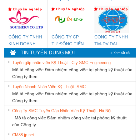
DỊCH VỤ KỸ
KTECH VIỆT
THUẬT ĐIỆN CƠ
NAM
GIA HƯNG PHÁT
CÔNG TY TNHH
CÔNG TY CP
CONG TY TNHH
KINH DOANH
TỰ ĐỘNG TIẾN
TM-DV DAI
DỊCH VỤ XNK
HƯNG
DONG THANH
TIN TUYỂN DỤNG MỚI
» Xem tất cả
PHƯƠNG NAM
Tuyển gấp nhân viên Kỹ Thuật - Cty SMC Engineering
Mô tả công việc Đảm nhiệm công việc tại phòng kỹ thuật của
Công ty theo...
Tuyển Nhanh Nhân Viên Kỹ Thuật- SMC
Mô tả công việc Đảm nhiệm công việc tại phòng kỹ thuật của
Công ty theo...
Công Ty SMC Tuyển Gấp Nhân Viên Kỹ Thuật- Hà Nội
Mô tả công việc Đảm nhiệm công việc tại phòng kỹ thuật
của Công ty...
CM88 jp net