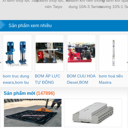
Xi lanh thủy lực Taiyo
Xi lanh thủy lực, khí
Xi lanh khí nén thông
Xi lanh khí sp
nén Taiyo
dụng 10A-3 Series
saving 10S-1 Se
Sản phẩm xem nhiều
‹
›
bom truc dung
BƠM ÁP LỰC
BOM CUU HOA
bơm hoả tiển
ewara,bom bu
TỰ ĐỘNG
Diesel,BOM
Mastra
ewara
CHUA CHAY
Sản phẩm mới
(147896)