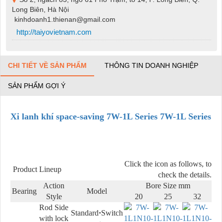
Long Biên, Hà Nội
kinhdoanh1.thienan@gmail.com
http://taiyovietnam.com
CHI TIẾT VỀ SẢN PHẨM
THÔNG TIN DOANH NGHIỆP
SẢN PHẨM GỢI Ý
Xi lanh khí space-saving 7W-1L Series 7W-1L Series
Click the icon as follows, to
Product Lineup
check the details.
Action
Bore Size mm
Bearing
Model
Style
20
25
32
Rod Side
Standard
·
Switch
with lock