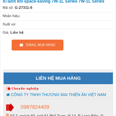
Xi lanh khí space-saving 7W-1L Series 7W-1L Series
Mã số:
G-27311-6
Nhãn hiệu:
Xuất xứ:
Giá:
Liên hệ
EMAIL MUA HÀNG
LIÊN HỆ MUA HÀNG
CÔNG TY TNHH THƯƠNG MẠI THIÊN ÂN VIỆT NAM
0987824409
Số 2, ngách 83, ngõ 61 Phố Trạm, tổ 14, P. Long Biên, Q.