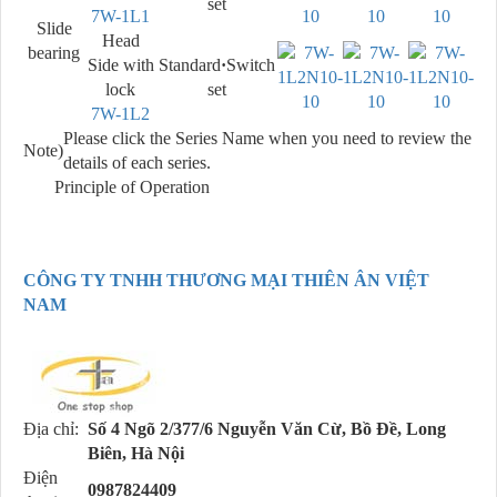
set
7W-1L1
Slide
Head
bearing
Side with
Standard
·
Switch
lock
set
7W-1L2
Please click the Series Name when you need to review the
Note)
details of each series.
Principle of Operation
CÔNG TY TNHH THƯƠNG MẠI THIÊN ÂN VIỆT
NAM
Địa chỉ:
Số 4 Ngõ 2/377/6 Nguyễn Văn Cừ, Bồ Đề, Long
Biên, Hà Nội
Điện
0987824409