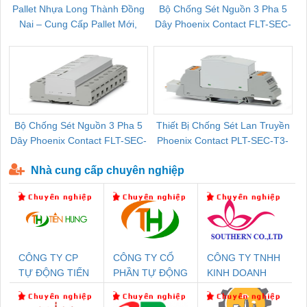
Pallet Nhựa Long Thành Đồng
Bộ Chống Sét Nguồn 3 Pha 5
Nai – Cung Cấp Pallet Mới,
Dây Phoenix Contact FLT-SEC-
C
Pallet Cũ Giá Tốt
P-T1-3S-264/50-FM - 2909589
Bộ Chống Sét Nguồn 3 Pha 5
Thiết Bị Chống Sét Lan Truyền
B
Dây Phoenix Contact FLT-SEC-
Phoenix Contact PLT-SEC-T3-
P-T1-3S-440/35-FM - 2908264
230-FM-PT - 2907928
Nhà cung cấp chuyên nghiệp
CÔNG TY CP
CÔNG TY CỔ
CÔNG TY TNHH
TỰ ĐỘNG TIẾN
PHẦN TỰ ĐỘNG
KINH DOANH
HƯNG
TIẾN HƯNG
DỊCH VỤ XNK
PHƯƠNG NAM