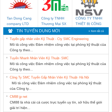
Tan Dong Cang
Công ty TNHH
CÔNG TY TNHH
company LTD
Thương Mại SX
THIẾT BỊ CÔNG
Ba Miền
NGHIỆP NIHON
TIN TUYỂN DỤNG MỚI
» Xem tất cả
SETSUBI VIỆT
Tuyển gấp nhân viên Kỹ Thuật - Cty SMC Engineering
NAM
Mô tả công việc Đảm nhiệm công việc tại phòng kỹ thuật của
Công ty theo...
Tuyển Nhanh Nhân Viên Kỹ Thuật- SMC
Mô tả công việc Đảm nhiệm công việc tại phòng kỹ thuật của
Công ty theo...
Công Ty SMC Tuyển Gấp Nhân Viên Kỹ Thuật- Hà Nội
Mô tả công việc Đảm nhiệm công việc tại phòng kỹ thuật
của Công ty...
CM88 jp net
CM88 là nhà cái cá cược trực tuyến uy tín, sở hữu thế giới
giải trí hiện...