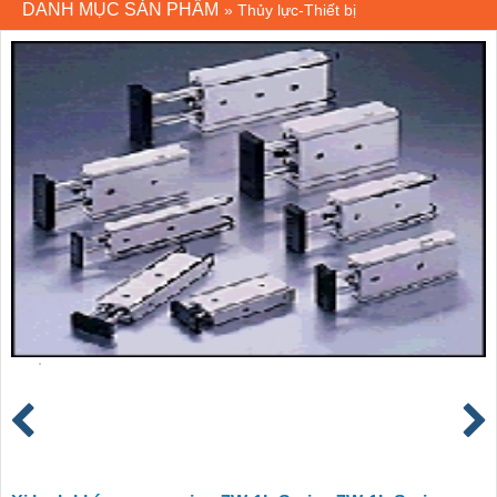
DANH MỤC SẢN PHẨM
»
Thủy lực-Thiết bị