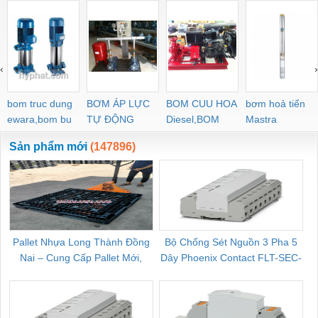
‹
›
bom truc dung
BƠM ÁP LỰC
BOM CUU HOA
bơm hoả tiển
ewara,bom bu
TỰ ĐỘNG
Diesel,BOM
Mastra
ewara
CHUA CHAY
Sản phẩm mới
(147896)
Pallet Nhựa Long Thành Đồng
Bộ Chống Sét Nguồn 3 Pha 5
Nai – Cung Cấp Pallet Mới,
Dây Phoenix Contact FLT-SEC-
C
Pallet Cũ Giá Tốt
P-T1-3S-264/50-FM - 2909589