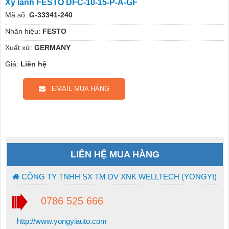
Xy lanh FESTO DFC-10-15-P-A-GF
Mã số:
G-33341-240
Nhãn hiệu:
FESTO
Xuất xứ:
GERMANY
Giá:
Liên hệ
EMAIL MUA HÀNG
LIÊN HỆ MUA HÀNG
CÔNG TY TNHH SX TM DV XNK WELLTECH (YONGYI)
0786 525 666
http://www.yongyiauto.com