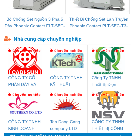
Bộ Chống Sét Nguồn 3 Pha 5
Thiết Bị Chống Sét Lan Truyền
B
Dây Phoenix Contact FLT-SEC-
Phoenix Contact PLT-SEC-T3-
P-T1-3S-440/35-FM - 2908264
230-FM-PT - 2907928
Nhà cung cấp chuyên nghiệp
CÔNG TY CỔ
CÔNG TY TNHH
Công Ty TNHH
PHẦN DÂY VÀ
KỸ THUẬT
Thiết Bị Điện
CÁP ĐIỆN
KTECH VIỆT
Nam Quốc Thịnh
THƯỢNG ĐÌNH
NAM
CÔNG TY TNHH
Tan Dong Cang
CÔNG TY TNHH
KINH DOANH
company LTD
THIẾT BỊ CÔNG
DỊCH VỤ XNK
NGHIỆP NIHON