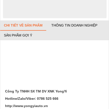
CHI TIẾT VỀ SẢN PHẨM
THÔNG TIN DOANH NGHIỆP
SẢN PHẨM GỢI Ý
Công Ty TNHH SX TM DV XNK YongYi
Hotline/Zalo/Viber: 0786 525 666
http://www.yongyiauto.vn