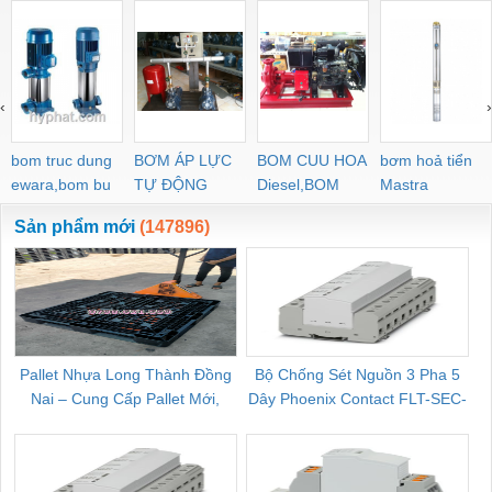
‹
›
bom truc dung
BƠM ÁP LỰC
BOM CUU HOA
bơm hoả tiển
ewara,bom bu
TỰ ĐỘNG
Diesel,BOM
Mastra
ewara
CHUA CHAY
Sản phẩm mới
(147896)
Pallet Nhựa Long Thành Đồng
Bộ Chống Sét Nguồn 3 Pha 5
Nai – Cung Cấp Pallet Mới,
Dây Phoenix Contact FLT-SEC-
C
Pallet Cũ Giá Tốt
P-T1-3S-264/50-FM - 2909589