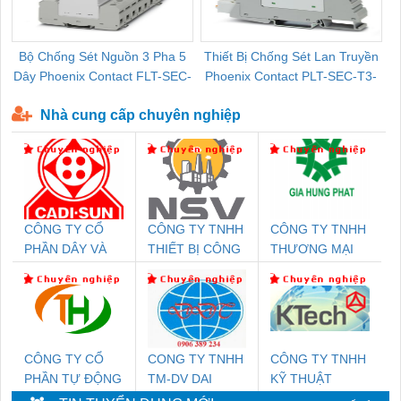
Bộ Chống Sét Nguồn 3 Pha 5
Thiết Bị Chống Sét Lan Truyền
B
Dây Phoenix Contact FLT-SEC-
Phoenix Contact PLT-SEC-T3-
P-T1-3S-440/35-FM - 2908264
230-FM-PT - 2907928
Nhà cung cấp chuyên nghiệp
CÔNG TY CỔ
CÔNG TY TNHH
CÔNG TY TNHH
PHẦN DÂY VÀ
THIẾT BỊ CÔNG
THƯƠNG MẠI
CÁP ĐIỆN
NGHIỆP NIHON
DỊCH VỤ KỸ
THƯỢNG ĐÌNH
SETSUBI VIỆT
THUẬT ĐIỆN CƠ
NAM
GIA HƯNG
PHÁT
CÔNG TY CỔ
CONG TY TNHH
CÔNG TY TNHH
PHẦN TỰ ĐỘNG
TM-DV DAI
KỸ THUẬT
TIẾN HƯNG
DONG THANH
KTECH VIỆT