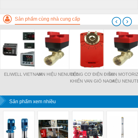
Sản phẩm cùng nhà cung cấp
‹
›
ELIWELL VIETNAM
VAN HIỆU NENUTEC
ĐỘNG CƠ ĐIỆN ĐIỀU
VAN MOTORI
KHIỂN VAN GIÓ NACA
HIỆU NENUT
2-05
Sản phẩm xem nhiều