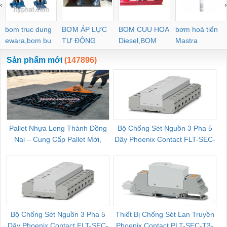
‹
›
bom truc dung
BƠM ÁP LỰC
BOM CUU HOA
bơm hoả tiển
ewara,bom bu
TỰ ĐỘNG
Diesel,BOM
Mastra
ewara
CHUA CHAY
Sản phẩm mới
(147896)
Pallet Nhựa Long Thành Đồng
Bộ Chống Sét Nguồn 3 Pha 5
Nai – Cung Cấp Pallet Mới,
Dây Phoenix Contact FLT-SEC-
C
Pallet Cũ Giá Tốt
P-T1-3S-264/50-FM - 2909589
Bộ Chống Sét Nguồn 3 Pha 5
Thiết Bị Chống Sét Lan Truyền
B
Dây Phoenix Contact FLT-SEC-
Phoenix Contact PLT-SEC-T3-