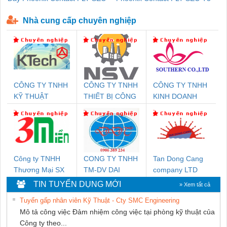
P-T1-3S-440/35-FM - 2908264
230-FM-PT - 2907928
Nhà cung cấp chuyên nghiệp
CÔNG TY TNHH
CÔNG TY TNHH
CÔNG TY TNHH
KỸ THUẬT
THIẾT BỊ CÔNG
KINH DOANH
KTECH VIỆT
NGHIỆP NIHON
DỊCH VỤ XNK
NAM
SETSUBI VIỆT
PHƯƠNG NAM
NAM
Công ty TNHH
CONG TY TNHH
Tan Dong Cang
Thương Mại SX
TM-DV DAI
company LTD
Ba Miền
DONG THANH
TIN TUYỂN DỤNG MỚI
» Xem tất cả
Tuyển gấp nhân viên Kỹ Thuật - Cty SMC Engineering
Mô tả công việc Đảm nhiệm công việc tại phòng kỹ thuật của
Công ty theo...