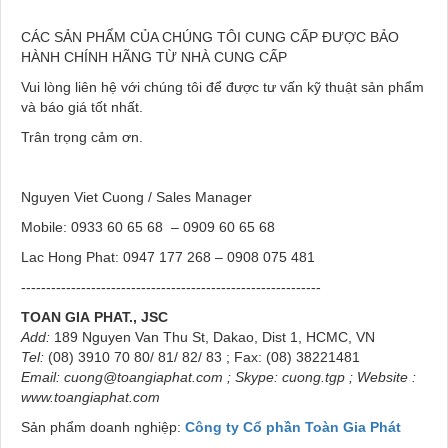
CÁC SẢN PHẨM CỦA CHÚNG TÔI CUNG CẤP ĐƯỢC BẢO
HÀNH CHÍNH HÃNG TỪ NHÀ CUNG CẤP
Vui lòng liên hệ với chúng tôi để được tư vấn kỹ thuật sản phẩm
và báo giá tốt nhất.
Trân trọng cảm ơn.
Nguyen Viet Cuong / Sales Manager
Mobile: 0933 60 65 68 – 0909 60 65 68
Lac Hong Phat: 0947 177 268 – 0908 075 481
------------------------------------------------------------
TOAN GIA
PHAT., JSC
Add:
189 Nguyen Van Thu St, Dakao, Dist 1, HCMC, VN
Tel:
(08) 3910 70 80/ 81/ 82/ 83 ; Fax: (08) 38221481
Email:
cuong@toangiaphat.com
;
Skype
: cuong.tgp ; Website :
www.toangiaphat.com
Sản phẩm doanh nghiệp:
Công ty Cổ phần Toàn Gia Phát