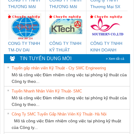
THƯƠNG MẠI
THƯƠNG MẠI
Thương Mại SX
THIÊN ÂN VIỆT
DỊCH VỤ KỸ
Ba Miền
NAM
THUẬT ĐIỆN CƠ
GIA HƯNG
PHÁT
CONG TY TNHH
CÔNG TY TNHH
CÔNG TY TNHH
TM-DV DAI
KỸ THUẬT
KINH DOANH
DONG THANH
KTECH VIỆT
DỊCH VỤ XNK
TIN TUYỂN DỤNG MỚI
» Xem tất cả
NAM
PHƯƠNG NAM
Tuyển gấp nhân viên Kỹ Thuật - Cty SMC Engineering
Mô tả công việc Đảm nhiệm công việc tại phòng kỹ thuật của
Công ty theo...
Tuyển Nhanh Nhân Viên Kỹ Thuật- SMC
Mô tả công việc Đảm nhiệm công việc tại phòng kỹ thuật của
Công ty theo...
Công Ty SMC Tuyển Gấp Nhân Viên Kỹ Thuật- Hà Nội
Mô tả công việc Đảm nhiệm công việc tại phòng kỹ thuật
của Công ty...