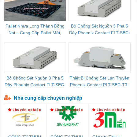
Pallet Nhựa Long Thành Đồng
Bộ Chống Sét Nguồn 3 Pha 5
Nai – Cung Cấp Pallet Mới,
Dây Phoenix Contact FLT-SEC-
C
Pallet Cũ Giá Tốt
P-T1-3S-264/50-FM - 2909589
Bộ Chống Sét Nguồn 3 Pha 5
Thiết Bị Chống Sét Lan Truyền
B
Dây Phoenix Contact FLT-SEC-
Phoenix Contact PLT-SEC-T3-
P-T1-3S-440/35-FM - 2908264
230-FM-PT - 2907928
Nhà cung cấp chuyên nghiệp
CÔNG TY TNHH
CÔNG TY TNHH
Công ty TNHH