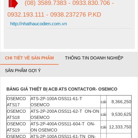
(08) 3589.7383 - 0933.830.706 -
0932.193.111 - 0938.237276 P.KD
http://nhathaucodien.com.vn
CHI TIẾT VỀ SẢN PHẨM
THÔNG TIN DOANH NGHIỆP
SẢN PHẨM GỢI Ý
BẢNG GIÁ THIẾT BỊ ACB ATS CONTACTOR- OSEMCO
OSEMCO
ATS-2P-100A OSS11-61-T
cái
8,366,250
ATS17
OSEMCO
OSEMCO
ATS-2P-200A OSS11-62-T ON-ON
cái
9,530,625
ATS18
OSEMCO
OSEMCO
ATS-2P-400A OSS11-604-T ON-
cái
12,333,750
ATS19
ON OSEMCO
OSEMCO
ATS-2P-100A OSS11-61-TN ON-