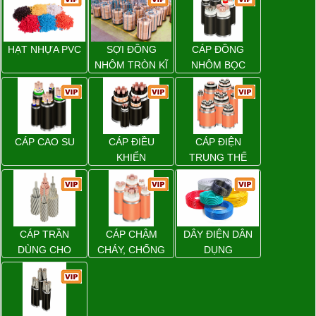
HẠT NHỰA PVC
SỢI ĐỒNG
CÁP ĐỒNG
NHÔM TRÒN KĨ
NHÔM BỌC
THUẬT ĐIỆN
CÁP CAO SU
CÁP ĐIỀU
CÁP ĐIỆN
KHIỂN
TRUNG THẾ
CÁP TRẦN
CÁP CHẬM
DÂY ĐIỆN DÂN
DÙNG CHO
CHÁY, CHỐNG
DỤNG
ĐƯỜNG DÂY
CHÁY
TẢI ĐIỆN TRÊN
KHÔNG