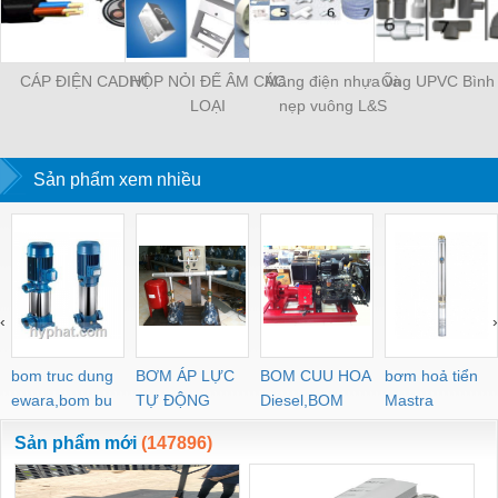
CÁP ĐIỆN CADIVI
HỘP NỎI ĐẾ ÂM CÁC
Máng điện nhựa và
Ống UPVC Bình
LOẠI
nẹp vuông L&S
Sản phẩm xem nhiều
‹
›
bom truc dung
BƠM ÁP LỰC
BOM CUU HOA
bơm hoả tiển
ewara,bom bu
TỰ ĐỘNG
Diesel,BOM
Mastra
ewara
CHUA CHAY
Sản phẩm mới
(147896)