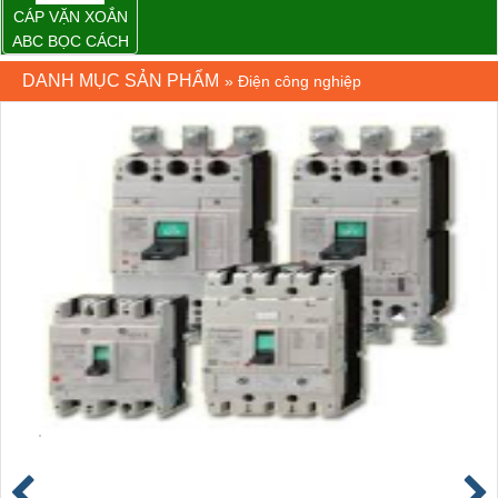
CÁP VẶN XOẮN
ABC BỌC CÁCH
ĐIỆN XLPE
DANH MỤC SẢN PHẨM
»
Điện công nghiệp