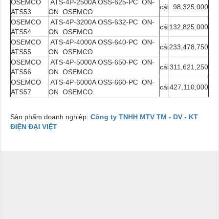
OSEMCO
ATS-4P-2500A OSS-625-PC ON-
cái
98,325,000
ATS53
ON OSEMCO
OSEMCO
ATS-4P-3200A OSS-632-PC ON-
cái
132,825,000
ATS54
ON OSEMCO
OSEMCO
ATS-4P-4000A OSS-640-PC ON-
cái
233,478,750
ATS55
ON OSEMCO
OSEMCO
ATS-4P-5000A OSS-650-PC ON-
cái
311,621,250
ATS56
ON OSEMCO
OSEMCO
ATS-4P-6000A OSS-660-PC ON-
cái
427,110,000
ATS57
ON OSEMCO
Sản phẩm doanh nghiệp:
Công ty TNHH MTV TM - DV - KT
ĐIỆN ĐẠI VIỆT