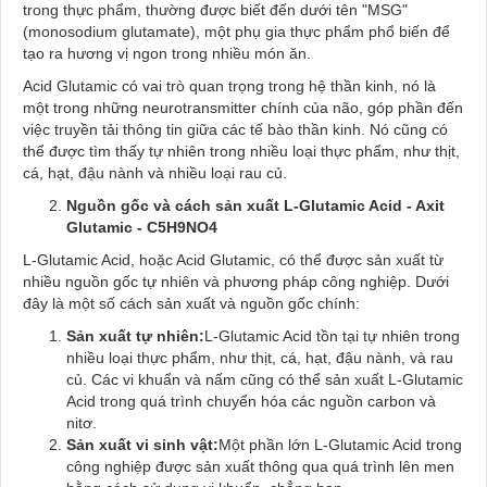
trong thực phẩm, thường được biết đến dưới tên "MSG"
(monosodium glutamate), một phụ gia thực phẩm phổ biến để
tạo ra hương vị ngon trong nhiều món ăn.
Acid Glutamic có vai trò quan trọng trong hệ thần kinh, nó là
một trong những neurotransmitter chính của não, góp phần đến
việc truyền tải thông tin giữa các tế bào thần kinh. Nó cũng có
thể được tìm thấy tự nhiên trong nhiều loại thực phẩm, như thịt,
cá, hạt, đậu nành và nhiều loại rau củ.
Nguồn gốc và cách sản xuất L-Glutamic Acid - Axit
Glutamic - C5H9NO4
L-Glutamic Acid, hoặc Acid Glutamic, có thể được sản xuất từ
nhiều nguồn gốc tự nhiên và phương pháp công nghiệp. Dưới
đây là một số cách sản xuất và nguồn gốc chính:
Sản xuất tự nhiên:
L-Glutamic Acid tồn tại tự nhiên trong
nhiều loại thực phẩm, như thịt, cá, hạt, đậu nành, và rau
củ. Các vi khuẩn và nấm cũng có thể sản xuất L-Glutamic
Acid trong quá trình chuyển hóa các nguồn carbon và
nitơ.
Sản xuất vi sinh vật:
Một phần lớn L-Glutamic Acid trong
công nghiệp được sản xuất thông qua quá trình lên men