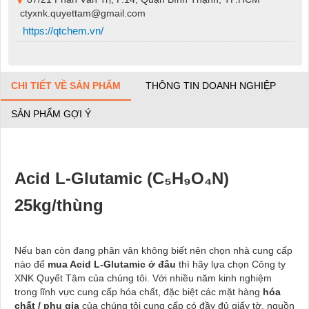
ctyxnk.quyettam@gmail.com
https://qtchem.vn/
CHI TIẾT VỀ SẢN PHẨM
THÔNG TIN DOANH NGHIỆP
SẢN PHẨM GỢI Ý
Acid L-Glutamic (C₅H₉O₄N)
25kg/thùng
Nếu bạn còn đang phân vân không biết nên chọn nhà cung cấp
nào để
mua Acid L-Glutamic ở đâu
thì hãy lựa chọn Công ty
XNK Quyết Tâm của chúng tôi. Với nhiều năm kinh nghiệm
trong lĩnh vực cung cấp hóa chất, đặc biệt các mặt hàng
hóa
chất / phụ gia
của chúng tôi cung cấp có đầy đủ giấy tờ, nguồn