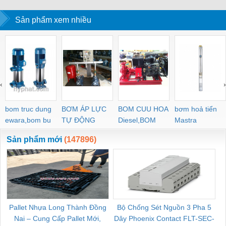
25kg/bao – Korea
DONG XIAO 25kg/bao
Sản phẩm xem nhiều
‹
›
bom truc dung
BƠM ÁP LỰC
BOM CUU HOA
bơm hoả tiển
ewara,bom bu
TỰ ĐỘNG
Diesel,BOM
Mastra
ewara
CHUA CHAY
Sản phẩm mới
(147896)
Pallet Nhựa Long Thành Đồng
Bộ Chống Sét Nguồn 3 Pha 5
Nai – Cung Cấp Pallet Mới,
Dây Phoenix Contact FLT-SEC-
C