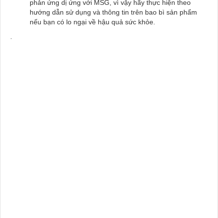
phản ứng dị ứng với MSG, vì vậy hãy thực hiện theo
hướng dẫn sử dụng và thông tin trên bao bì sản phẩm
nếu bạn có lo ngại về hậu quả sức khỏe.
.
Mua ACID L-GLUTAMIC (C₅H₉O₄N) ở đâu, Mua ACID L-
GLUTAMIC (C₅H₉O₄N) tại Bà Rịa Vũng Tàu, Mua ACID L-
GLUTAMIC (C₅H₉O₄N) tại KCN Châu Đức, Mua ACID L-
GLUTAMIC (C₅H₉O₄N) tại KCN Phú Mỹ, Mua ACID L-
GLUTAMIC (C₅H₉O₄N) tại KCN Đất Đỏ, Mua ACID L-
GLUTAMIC (C₅H₉O₄N) tại KCN Long Thành, Mua ACID L-
GLUTAMIC (C₅H₉O₄N) tại KCN Đông Xuyên , Mua ACID L-
GLUTAMIC (C₅H₉O₄N) tại Vũng Tàu, Mua đường ACID L-
GLUTAMIC (C₅H₉O₄N) tại Thị xã Phú Mỹ, Mua đường ACID L-
GLUTAMIC (C₅H₉O₄N) tại Đồng Nai, Mua ACID L-GLUTAMIC
(C₅H₉O₄N) tại Khu công nghiệp Châu Đức Suối Nghệ, Mua
ACID L-GLUTAMIC (C₅H₉O₄N) tại Khu công nghiệp Mỹ Xuân,
Mua ACID L-GLUTAMIC (C₅H₉O₄N) tại Khu công nghiệp Gò
Dầu, Mua ACID L-GLUTAMIC (C₅H₉O₄N) tại Khu công nghiệp
Cái Mép, Mua ACID L-GLUTAMIC (C₅H₉O₄N) tại Khu công
nghiệp Long Sơn, Mua ACID L-GLUTAMIC (C₅H₉O₄N) tại Khu