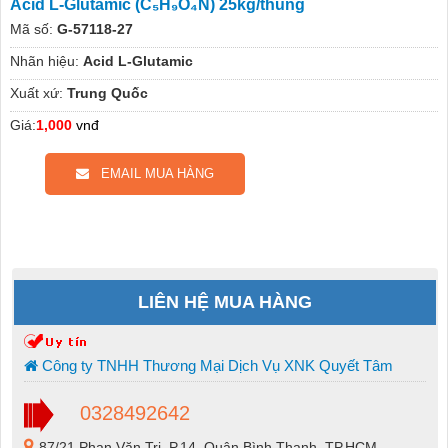
Acid L-Glutamic (C₅H₉O₄N) 25kg/thùng
Mã số:
G-57118-27
Nhãn hiệu:
Acid L-Glutamic
Xuất xứ:
Trung Quốc
Giá:
1,000
vnđ
EMAIL MUA HÀNG
LIÊN HỆ MUA HÀNG
Công ty TNHH Thương Mại Dịch Vụ XNK Quyết Tâm
0328492642
87/21 Phan Văn Trị, P.14, Quận Bình Thạnh, TP.HCM