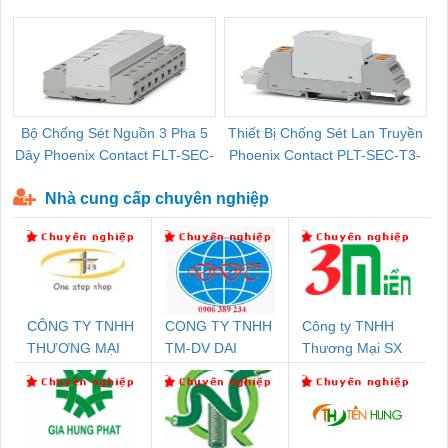
Pallet Cũ Giá Tốt
P-T1-3S-264/50-FM - 2909589
Bộ Chống Sét Nguồn 3 Pha 5
Thiết Bị Chống Sét Lan Truyền
B
Dây Phoenix Contact FLT-SEC-
Phoenix Contact PLT-SEC-T3-
P-T1-3S-440/35-FM - 2908264
230-FM-PT - 2907928
Nhà cung cấp chuyên nghiệp
CÔNG TY TNHH
CONG TY TNHH
Công ty TNHH
THƯƠNG MẠI
TM-DV DAI
Thương Mại SX
THIÊN ÂN VIỆT
DONG THANH
Ba Miền
NAM