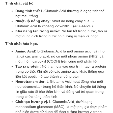
Tính chất vật lý:
Dạng tinh thể:
L-Glutamic Acid thường là dạng tinh thể
bột màu trắng.
Nhiệt độ nóng chảy:
Nhiệt độ nóng chảy của L-
Glutamic Acid là khoảng 225-230°C (437-446°F).
Khả năng tan trong nước:
Nó tan tốt trong nước, tạo ra
một dung dịch trong nước có hương vị mặn và ngọt.
Tính chất hóa học:
Amino Acid:
L-Glutamic Acid là một amino acid, và như
tất cả các amino acid, nó có một nhóm amino (NH2) và
một nhóm carboxyl (COOH) trên cùng một phân tử.
Tạo ra protein:
Nó tham gia vào quá trình tạo ra protein
trong cơ thể. Khi nối với các amino acid khác thông qua
liên kết peptit, nó tạo thành chuỗi protein.
Neurotransmitter:
L-Glutamic Acid hoạt động như một
neurotransmitter trong hệ thần kinh. Nó chuyển tải thông
tin giữa các tế bào thần kinh và đóng vai trò quan trọng
trong chức năng thần kinh.
Chất tạo hương vị:
L-Glutamic Acid, dưới dạng
monosodium glutamate (MSG), là một phụ gia thực phẩm
phổ biến được sử dụng để tăng cường hương vị trong