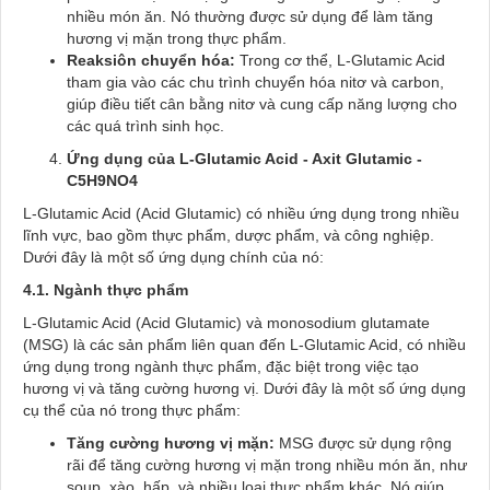
nhiều món ăn. Nó thường được sử dụng để làm tăng
hương vị mặn trong thực phẩm.
Reaksiôn chuyển hóa:
Trong cơ thể, L-Glutamic Acid
tham gia vào các chu trình chuyển hóa nitơ và carbon,
giúp điều tiết cân bằng nitơ và cung cấp năng lượng cho
các quá trình sinh học.
Ứng dụng của L-Glutamic Acid - Axit Glutamic -
C5H9NO4
L-Glutamic Acid (Acid Glutamic) có nhiều ứng dụng trong nhiều
lĩnh vực, bao gồm thực phẩm, dược phẩm, và công nghiệp.
Dưới đây là một số ứng dụng chính của nó:
4.1. Ngành thực phẩm
L-Glutamic Acid (Acid Glutamic) và monosodium glutamate
(MSG) là các sản phẩm liên quan đến L-Glutamic Acid, có nhiều
ứng dụng trong ngành thực phẩm, đặc biệt trong việc tạo
hương vị và tăng cường hương vị. Dưới đây là một số ứng dụng
cụ thể của nó trong thực phẩm:
Tăng cường hương vị mặn:
MSG được sử dụng rộng
rãi để tăng cường hương vị mặn trong nhiều món ăn, như
soup, xào, hấp, và nhiều loại thực phẩm khác. Nó giúp