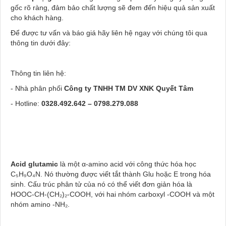
gốc rõ ràng, đảm bảo chất lượng sẽ đem đến hiệu quả sản xuất
cho khách hàng.
Để được tư vấn và báo giá hãy liên hệ ngay với chúng tôi qua
thông tin dưới đây:
Thông tin liên hệ:
- Nhà phân phối
Công ty TNHH TM DV XNK Quyết Tâm
- Hotline:
0328.492.642
–
0798.279.088
Acid glutamic
là một α-amino acid với công thức hóa học
C₅H₉O₄N. Nó thường được viết tắt thành Glu hoặc E trong hóa
sinh. Cấu trúc phân tử của nó có thể viết đơn giản hóa là
HOOC-CH-(CH₂)₂-COOH, với hai nhóm carboxyl -COOH và một
nhóm amino -NH₂.