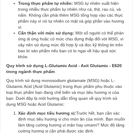
Trong thực phẩm tự nhiên:
MSG tự nhiên xuất hiện
trong nhiều thực phẩm tự nhiên như cá, thịt, rau củ, và
nấm. Không cần phải thêm MSG tổng hợp vào các thực
phẩm này vì nó tự nhiên có mặt và góp phần vào hương
vị.
Cẩn thận với mức sử dụng:
Một số người có thể phản
ứng dị ứng hoặc có mức chịu đựng thấp đối với MSG, vì
vậy nên sử dụng mức độ hợp lý và đọc kỹ thông tin trên
bao bì sản phẩm nếu bạn có lo ngại về hậu quả sức
khỏe.
Quy trình sử dụng L-Glutamic Acid - Axit Glutamic - E620
trong ngành thực phẩm
Quy trình sử dụng monosodium glutamate (MSG) hoặc L-
Glutamic Acid (Acid Glutamic) trong thực phẩm phụ thuộc vào
loại thực phẩm bạn đang chế biến và mục tiêu hương vị của
bạn. Dưới đây là một hướng dẫn tổng quan về quy trình sử
dụng MSG hoặc Acid Glutamic:
Xác định mục tiêu hương vị:
Trước hết, bạn cần xác
định mục tiêu hương vị cho món ăn của mình. Bạn muốn
làm tăng cường hương vị mặn hay umami? Mức độ tăng
cường hương vị cần phải được xác định.