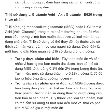
cân bằng hương vị, đảm bảo rằng sản phẩm cuối cùng
có hương vị đồng đều.
Tỉ lệ sử dụng L-Glutamic Acid - Axit Glutamic - E620 trong
thực phẩm
Tỉ lệ sử dụng monosodium glutamate (MSG) hoặc L-Glutamic
Acid (Acid Glutamic) trong thực phẩm thường phụ thuộc vào
mục tiêu hương vị mà bạn muốn đạt được và loại món ăn bạn
đang chế biến. Tỉ lệ sử dụng có thể thay đổi tùy thuộc vào sở
thích cá nhân và chuẩn mực của người sử dụng. Dưới đây là
một hướng dẫn tổng quan về tỷ lệ sử dụng thông thường:
Trong thực phẩm chế biến:
Tùy theo món ăn và cân
nhắc vị hương mà bạn muốn đạt được, bạn có thể sử
dụng MSG từ khoảng 0.1% đến 2% trọng lượng thức ăn.
Tuy nhiên, mức sử dụng thấp như 0.1% thường là đủ để
tạo ra hiệu ứng tăng cường hương vị.
Trong các sản phẩm gia vị độc lập:
MSG thường được
bán trong dạng bột hoặc hạt và được sử dụng để gia vị
thực phẩm. Hướng dẫn sử dụng thường được cung cấp
trên bao bì sản phẩm. Tùy thuộc vào loại sản phẩm, bạn
có thể cần sử dụng từ một nửa đến một vài thìa cà phê
của MSG để gia vị một món ăn.