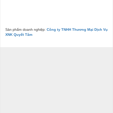
công nghiệp KCN Lộc An - Bình Sơn, Mua ACID L-GLUTAMIC
(C₅H₉O₄N) tại Khu công nghiệp KCN Long Đức, Mua ACID L-
GLUTAMIC (C₅H₉O₄N) tại Khu công nghiệp KCN An Phước,
Mua ACID L-GLUTAMIC (C₅H₉O₄N) tại Khu công nghiệp KCN
Nhơn Trạch.
Sản phẩm doanh nghiệp:
Công ty TNHH Thương Mại Dịch Vụ
XNK Quyết Tâm