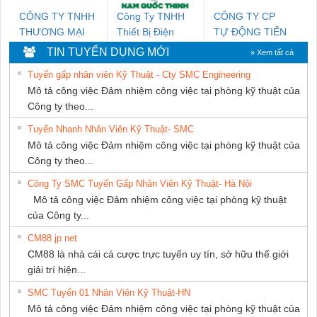
CÔNG TY TNHH
Công Ty TNHH
CÔNG TY CP
THƯƠNG MẠI
Thiết Bị Điện
TỰ ĐỘNG TIẾN
DỊCH VỤ KỸ
Nam Quốc Thịnh
HƯNG
TIN TUYỂN DỤNG MỚI
» Xem tất cả
THUẬT ĐIỆN CƠ
Tuyển gấp nhân viên Kỹ Thuật - Cty SMC Engineering
GIA HƯNG PHÁT
Mô tả công việc Đảm nhiệm công việc tại phòng kỹ thuật của
Công ty theo...
Tuyển Nhanh Nhân Viên Kỹ Thuật- SMC
Mô tả công việc Đảm nhiệm công việc tại phòng kỹ thuật của
Công ty theo...
Công Ty SMC Tuyển Gấp Nhân Viên Kỹ Thuật- Hà Nội
Mô tả công việc Đảm nhiệm công việc tại phòng kỹ thuật
của Công ty...
CM88 jp net
CM88 là nhà cái cá cược trực tuyến uy tín, sở hữu thế giới
giải trí hiện...
SMC Tuyển 01 Nhân Viên Kỹ Thuật-HN
Mô tả công việc Đảm nhiệm công việc tại phòng kỹ thuật của