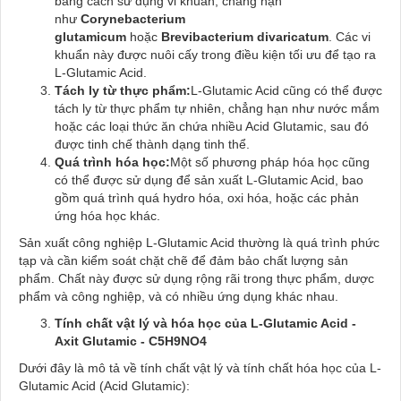
bằng cách sử dụng vi khuẩn, chẳng hạn
như
Corynebacterium
glutamicum
hoặc
Brevibacterium divaricatum
. Các vi
khuẩn này được nuôi cấy trong điều kiện tối ưu để tạo ra
L-Glutamic Acid.
Tách ly từ thực phẩm:
L-Glutamic Acid cũng có thể được
tách ly từ thực phẩm tự nhiên, chẳng hạn như nước mắm
hoặc các loại thức ăn chứa nhiều Acid Glutamic, sau đó
được tinh chế thành dạng tinh thể.
Quá trình hóa học:
Một số phương pháp hóa học cũng
có thể được sử dụng để sản xuất L-Glutamic Acid, bao
gồm quá trình quá hydro hóa, oxi hóa, hoặc các phản
ứng hóa học khác.
Sản xuất công nghiệp L-Glutamic Acid thường là quá trình phức
tạp và cần kiểm soát chặt chẽ để đảm bảo chất lượng sản
phẩm. Chất này được sử dụng rộng rãi trong thực phẩm, dược
phẩm và công nghiệp, và có nhiều ứng dụng khác nhau.
Tính chất vật lý và hóa học của L-Glutamic Acid -
Axit Glutamic - C5H9NO4
Dưới đây là mô tả về tính chất vật lý và tính chất hóa học của L-
Glutamic Acid (Acid Glutamic):