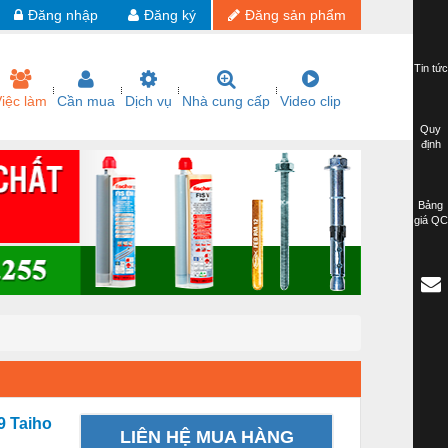
Đăng nhập
Đăng ký
Đăng sản phẩm
Tin tức
iệc làm
Cần mua
Dịch vụ
Nhà cung cấp
Video clip
Quy
định
Bảng
giá QC
9 Taiho
LIÊN HỆ MUA HÀNG