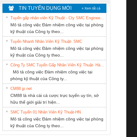
TIN TUYỂN DỤNG MỚI
» Xem tất cả
Tuyển gấp nhân viên Kỹ Thuật - Cty SMC Engineering
Mô tả công việc Đảm nhiệm công việc tại phòng
kỹ thuật của Công ty theo...
Tuyển Nhanh Nhân Viên Kỹ Thuật- SMC
Công ty TNHH
CÔNG TY TNHH
CÔNG TY TNHH
 Le An Toàn
Bộ giám sát chuỗi
Bộ giám sát dòng
Bộ ng
Mô tả công việc Đảm nhiệm công việc tại phòng
Thương Mại SX Ba
KỸ THUẬT KTECH
THIẾT BỊ CÔNG
enix Contact
tấm pin
điện chuỗi
ray W
kỹ thuật của Công ty theo...
Miền
VIỆT NAM
NGHIỆP NIHON
6960 – PSR-
TRANSCLINIC 16I+
TRANSCLINIC 16I+
BAS 
Công Ty SMC Tuyển Gấp Nhân Viên Kỹ Thuật- Hà Nội
SETSUBI VIỆT
SCP-
1K5 L (2433950000)
(2008130000)
(28
Mô tả công việc Đảm nhiệm công việc tại
NAM
/FSP/2X1/1X2
phòng kỹ thuật của Công ty...
CM88 jp net
CÔNG TY TNHH
CÔNG TY CỔ
Cty TNHH TM QC
CM88 là nhà cái cá cược trực tuyến uy tín, sở
THƯƠNG MẠI
PHẦN TỰ ĐỘNG
Ba Miền
iám sát chuỗi
Bộ chỉnh lưu nguồn
Nẹp nhôm chống
Bộ c
hữu thế giới giải trí hiện...
THIÊN ÂN VIỆT
TIẾN HƯNG
tấm pin
điện TRANSCLINIC
trơn Đà Nẵng
giám 
NAM
SMC Tuyển 01 Nhân Viên Kỹ Thuật-HN
SCLINIC 16I+
BKE 1K5.4
Sola
Mô tả công việc Đảm nhiệm công việc tại phòng
 (2502520000)
(7791400879)2. Giá
TRAN
kỹ thuật của Công ty theo...
1K5.4