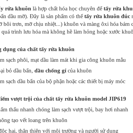
ẩy rửa khuôn
là hợp chất hóa học chuyên để
tẩy rửa kh
 bẩn dầu mỡ). Đây là sản phẩm có thể
tẩy rửa khuôn đúc
ỡ bôi trơn, mỡ chịu nhiệt...) khuôn và màng ôxi hóa bám 
g quá trình lưu hóa mà không hề làm hỏng hoặc xước khu
g dụng của chất tẩy rửa khuôn
m sạch phôi, mạt dầu làm mát khi gia công khuôn mẫu
ại bỏ dầu bẩn,
dầu chống gỉ
của khuôn
m sạch dầu bẩn của bộ phận hoặc các thiết bị máy móc
điểm vượt trội của chất tẩy rửa khuôn model JIP619
ẩm thấu nhanh chóng làm sạch vượt trội, bay hơi nhanh
ông tạo vết loang trên khuôn
 độc hại, thân thiện với môi trường và người sử dụng