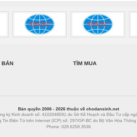
 BÁN
TÌM MUA
Bản quyền 2006 - 2026 thuộc về chodansinh.net
ng ký Kinh doanh số: 4102048591 do Sở Kế Hoạch và Đầu Tư cấp ng
ng Tin Điện Tử trên Internet (ICP) số: 297/GP-BC do Bộ Văn Hóa Thông
Phone: 028.6258.3536
Phòng trọ
|
https://bdsgroup.vn
https://kqxs123.com