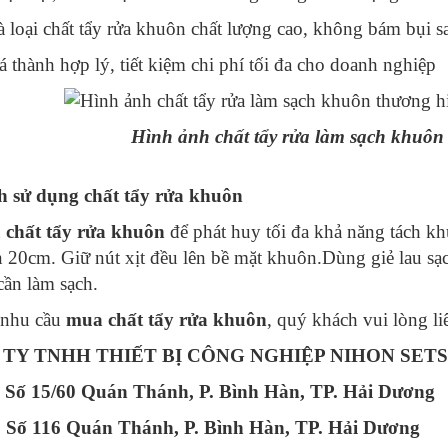
 loại chất tẩy rửa khuôn chất lượng cao, không bám bụi sa
á thành hợp lý, tiết kiệm chi phí tối đa cho doanh nghiệp
Hình ảnh chất tẩy rửa làm sạch khuô
h sử dụng chất tẩy rửa khuôn
u
chất tẩy rửa khuôn
để phát huy tối đa khả năng tách k
n 20cm. Giữ nút xịt đều lên bề mặt khuôn.Dùng giẻ lau sạc
 cần làm sạch.
 nhu cầu
mua chất tẩy rửa khuôn
, quý khách vui lòng li
TY TNHH THIẾT BỊ CÔNG NGHIỆP NIHON SETS
: Số 15/60 Quán Thánh, P. Bình Hàn, TP. Hải Dương
Số 116 Quán Thánh, P. Bình Hàn, TP. Hải Dương