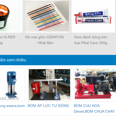
uôn N-RED
Đá mài gốm CERATON
Kem đánh bóng kim
0g
- Nhật Bản
loại Pikal Care 150g
ẩm xem nhiều
dung ewara,bom
BƠM ÁP LỰC TỰ ĐỘNG
BOM CUU HOA
Diesel,BOM CHUA CHAY