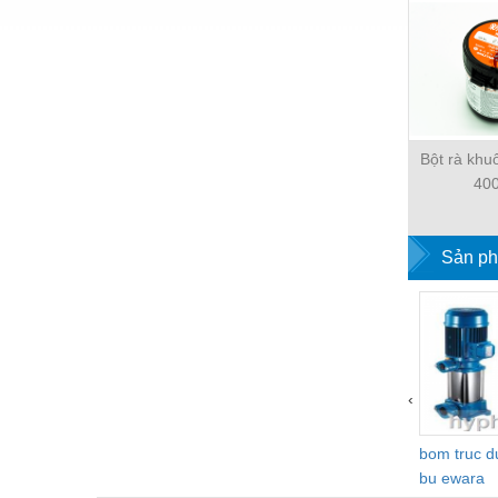
Thiết bị làm sạch
Thiết bị sơn - Sơn
Thiết bị nhà bếp
Thiết bị nhiệt
Bột rà kh
Thiêt bị PCCC
40
Thiết bị truyền động
Thiết bị văn phòng
Sản ph
Thiết bị viễn thông
Thủy lực-Thiết bị
Thủy sản - Trang thiết bị
‹
Tự động hoá
Van - Co các loại
bom truc 
bu ewara
Vật liệu mài mòn