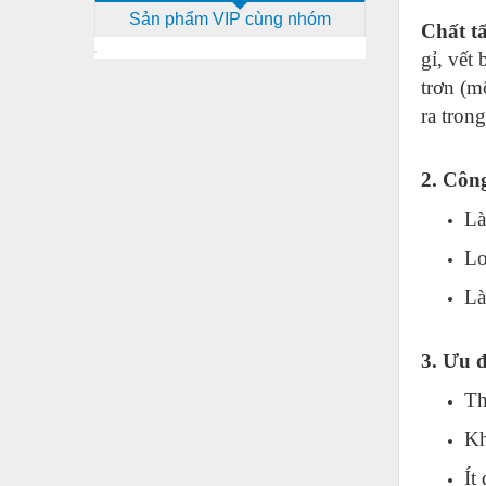
Sản phẩm VIP cùng nhóm
Dịch vụ - Thi công
Chất t
gỉ, vết
Điện công nghiệp
trơn (m
Điện gia dụng
ra tron
Điện Lạnh
2. Côn
Đóng tàu Thiết bị
Là
Đúc chính xác Thiết bị
Lo
Dụng cụ cầm tay
Là
Dụng cụ cắt gọt
Dụng cụ điện
3. Ưu 
Dụng cụ đo
Th
Gỗ - Trang thiết bị
Kh
Hàn cắt - Thiết bị
Ít