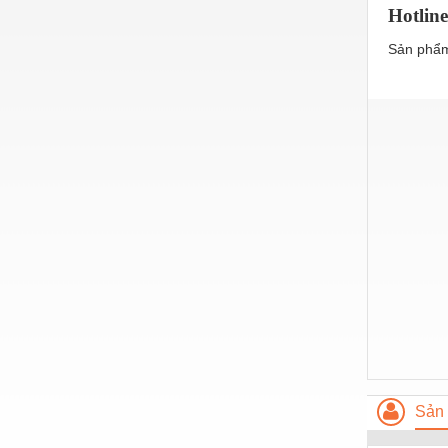
Hotline
Nước-Vật tư thiết bị
Sản phẩm
Phốt cơ khí
Sắt, thép, inox các loại
Thí nghiệm-Trang thiết bị
Thiết bị chiếu sáng
Thiết bị chống sét
Thiết bị an ninh
Thiết bị công nghiệp
Thiết bị công trình
Thiết bị điện
Thiết bị giáo dục
Sản 
Thiết bị khác