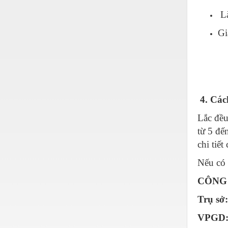
Hóa chất-Trang thiết bị
Là
Kệ công nghiệp
Gi
Khí nén - Thiết bị
Khuôn mẫu - Phụ tùng
Lọc công nghiệp
Máy công cụ - Phụ tùng
4. Các
Mỏ - Trang thiết bị
Lắc đề
từ 5 đế
Mô tơ - Hộp số
chi tiết
Môi trường - Thiết bị
Nếu có
Nâng hạ - Trang thiết bị
CÔNG 
Nội - Ngoại thất - văn phòng
Trụ sở
Nồi hơi - Trang thiết bị
VPGD: 
Nông nghiệp - Thiết bị