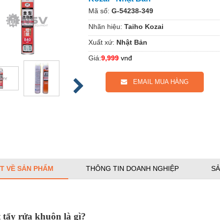
Mã số:
G-54238-349
Nhãn hiệu:
Taiho Kozai
Xuất xứ:
Nhật Bản
Giá:
9,999
vnđ
EMAIL MUA HÀNG
ẾT VỀ SẢN PHẨM
THÔNG TIN DOANH NGHIỆP
SẢ
 tẩy rửa khuôn là gì?