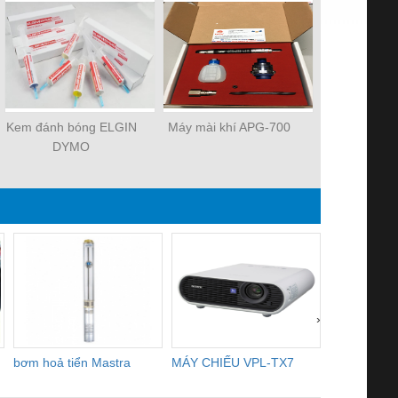
Kem đánh bóng ELGIN
Máy mài khí APG-700
Máy mài khí
DYMO
›
bơm hoả tiển Mastra
MÁY CHIẾU VPL-TX7
BOM DINH
WHITE