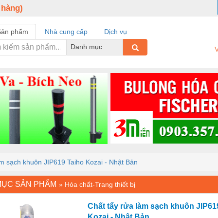
 hàng)
Sản phẩm
Nhà cung cấp
Dịch vụ
Danh mục
V
àm sạch khuôn JIP619 Taiho Kozai - Nhật Bản
MỤC SẢN PHẨM
»
Hóa chất-Trang thiết bị
Chất tẩy rửa làm sạch khuôn JIP61
Kozai - Nhật Bản