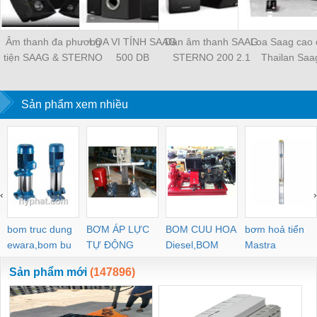
Âm thanh đa phương
LOA VI TÍNH SAAG
Dàn âm thanh SAAG
Loa Saag cao 
tiện SAAG & STERNO
500 DB
STERNO 200 2.1
Thailan Saa
Minicombo
Sản phẩm xem nhiều
‹
›
bom truc dung
BƠM ÁP LỰC
BOM CUU HOA
bơm hoả tiển
ewara,bom bu
TỰ ĐỘNG
Diesel,BOM
Mastra
ewara
CHUA CHAY
Sản phẩm mới
(147896)