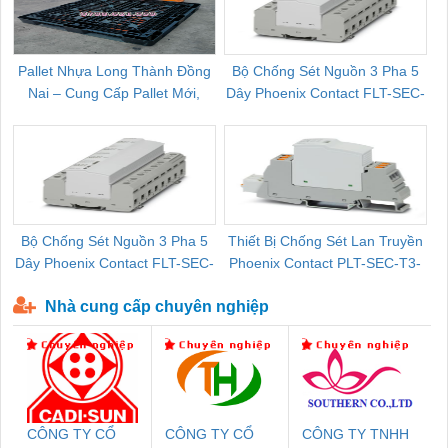
Pallet Nhựa Long Thành Đồng
Bộ Chống Sét Nguồn 3 Pha 5
Nai – Cung Cấp Pallet Mới,
Dây Phoenix Contact FLT-SEC-
C
Pallet Cũ Giá Tốt
P-T1-3S-264/50-FM - 2909589
Bộ Chống Sét Nguồn 3 Pha 5
Thiết Bị Chống Sét Lan Truyền
B
Dây Phoenix Contact FLT-SEC-
Phoenix Contact PLT-SEC-T3-
P-T1-3S-440/35-FM - 2908264
230-FM-PT - 2907928
Nhà cung cấp chuyên nghiệp
CÔNG TY CỔ
CÔNG TY CỔ
CÔNG TY TNHH