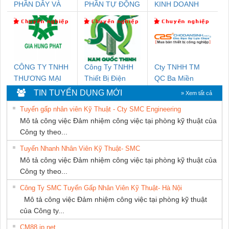
PHẦN DÂY VÀ
PHẦN TỰ ĐỘNG
KINH DOANH
CÁP ĐIỆN
TIẾN HƯNG
DỊCH VỤ XNK
THƯỢNG ĐÌNH
PHƯƠNG NAM
CÔNG TY TNHH
Công Ty TNHH
Cty TNHH TM
THƯƠNG MẠI
Thiết Bị Điện
QC Ba Miền
DỊCH VỤ KỸ
Nam Quốc Thịnh
TIN TUYỂN DỤNG MỚI
» Xem tất cả
THUẬT ĐIỆN CƠ
Tuyển gấp nhân viên Kỹ Thuật - Cty SMC Engineering
GIA HƯNG PHÁT
Mô tả công việc Đảm nhiệm công việc tại phòng kỹ thuật của
Công ty theo...
Tuyển Nhanh Nhân Viên Kỹ Thuật- SMC
Mô tả công việc Đảm nhiệm công việc tại phòng kỹ thuật của
Công ty theo...
Công Ty SMC Tuyển Gấp Nhân Viên Kỹ Thuật- Hà Nội
Mô tả công việc Đảm nhiệm công việc tại phòng kỹ thuật
của Công ty...
CM88 jp net