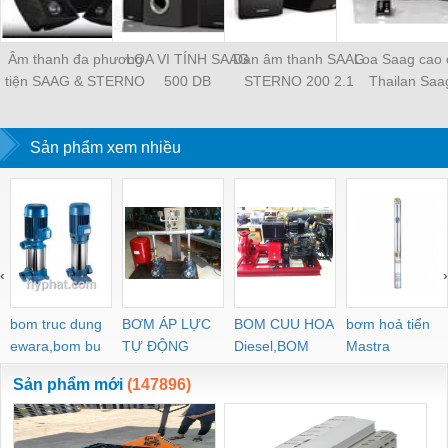
Âm thanh đa phương
LOA VI TÍNH SAAG
Dàn âm thanh SAAG
Loa Saag cao 
tiện SAAG & STERNO
500 DB
STERNO 200 2.1
Thailan Saa
Minicombo
Sản phẩm xem nhiều
‹
›
bom truc dung
BƠM ÁP LỰC
BOM CUU HOA
bơm hoả tiển
ewara,bom bu
TỰ ĐỘNG
Diesel,BOM
Mastra
ewara
CHUA CHAY
Sản phẩm mới
(147896)