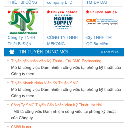
THIẾT BỊ CÔNG
company LTD
TM-DV DAI
NGHIỆP NIHON
DONG THANH
SETSUBI VIỆT
NAM
Công Ty TNHH
CÔNG TY TNHH
Cty TNHH TM
Thiết Bị Điện
MEKONG
QC Ba Miền
Nam Quốc Thịnh
MARINE
TIN TUYỂN DỤNG MỚI
» Xem tất cả
SUPPLY
Tuyển gấp nhân viên Kỹ Thuật - Cty SMC Engineering
Mô tả công việc Đảm nhiệm công việc tại phòng kỹ thuật của
Công ty theo...
Tuyển Nhanh Nhân Viên Kỹ Thuật- SMC
Mô tả công việc Đảm nhiệm công việc tại phòng kỹ thuật của
Công ty theo...
Công Ty SMC Tuyển Gấp Nhân Viên Kỹ Thuật- Hà Nội
Mô tả công việc Đảm nhiệm công việc tại phòng kỹ thuật
của Công ty...
CM88 jp net