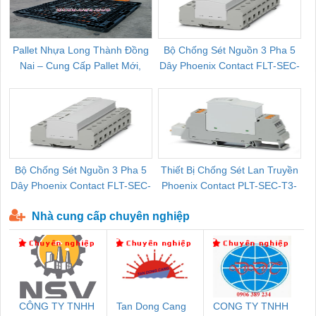
Pallet Nhựa Long Thành Đồng
Bộ Chống Sét Nguồn 3 Pha 5
Nai – Cung Cấp Pallet Mới,
Dây Phoenix Contact FLT-SEC-
C
Pallet Cũ Giá Tốt
P-T1-3S-264/50-FM - 2909589
Bộ Chống Sét Nguồn 3 Pha 5
Thiết Bị Chống Sét Lan Truyền
B
Dây Phoenix Contact FLT-SEC-
Phoenix Contact PLT-SEC-T3-
P-T1-3S-440/35-FM - 2908264
230-FM-PT - 2907928
Nhà cung cấp chuyên nghiệp
CÔNG TY TNHH
Tan Dong Cang
CONG TY TNHH