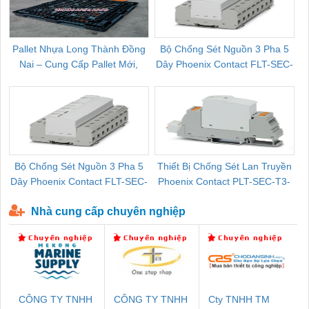
Pallet Nhựa Long Thành Đồng
Bộ Chống Sét Nguồn 3 Pha 5
Nai – Cung Cấp Pallet Mới,
Dây Phoenix Contact FLT-SEC-
C
Pallet Cũ Giá Tốt
P-T1-3S-264/50-FM - 2909589
Bộ Chống Sét Nguồn 3 Pha 5
Thiết Bị Chống Sét Lan Truyền
B
Dây Phoenix Contact FLT-SEC-
Phoenix Contact PLT-SEC-T3-
P-T1-3S-440/35-FM - 2908264
230-FM-PT - 2907928
Nhà cung cấp chuyên nghiệp
CÔNG TY TNHH
CÔNG TY TNHH
Cty TNHH TM