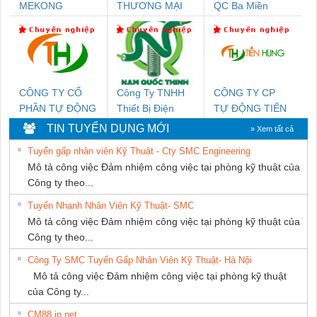
MEKONG
THƯƠNG MẠI
QC Ba Miền
MARINE SUPPLY
THIÊN ÂN VIỆT
NAM
CÔNG TY CỔ
Công Ty TNHH
CÔNG TY CP
PHẦN TỰ ĐỘNG
Thiết Bị Điện
TỰ ĐỘNG TIẾN
TIẾN HƯNG
Nam Quốc Thịnh
HƯNG
TIN TUYỂN DỤNG MỚI
» Xem tất cả
Tuyển gấp nhân viên Kỹ Thuật - Cty SMC Engineering
Mô tả công việc Đảm nhiệm công việc tại phòng kỹ thuật của
Công ty theo...
Tuyển Nhanh Nhân Viên Kỹ Thuật- SMC
Mô tả công việc Đảm nhiệm công việc tại phòng kỹ thuật của
Công ty theo...
Công Ty SMC Tuyển Gấp Nhân Viên Kỹ Thuật- Hà Nội
Mô tả công việc Đảm nhiệm công việc tại phòng kỹ thuật
của Công ty...
CM88 jp net