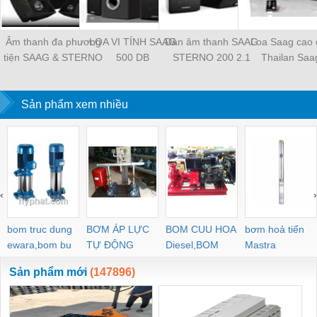
Âm thanh đa phương
LOA VI TÍNH SAAG
Dàn âm thanh SAAG
Loa Saag cao 
tiện SAAG & STERNO
500 DB
STERNO 200 2.1
Thailan Saa
Minicombo
Sản phẩm xem nhiều
‹
›
bom truc dung
BƠM ÁP LỰC
BOM CUU HOA
bơm hoả tiển
ewara,bom bu
TỰ ĐỘNG
Diesel,BOM
Mastra
ewara
CHUA CHAY
Sản phẩm mới
(147896)