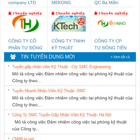
company LTD
MEKONG
QC Ba Miền
MARINE
SUPPLY
CÔNG TY CỔ
CÔNG TY TNHH
CÔNG TY CP
PHẦN TỰ ĐỘNG
KỸ THUẬT
TỰ ĐỘNG TIẾN
TIẾN HƯNG
KTECH VIỆT
HƯNG
TIN TUYỂN DỤNG MỚI
» Xem tất cả
NAM
Tuyển gấp nhân viên Kỹ Thuật - Cty SMC Engineering
Mô tả công việc Đảm nhiệm công việc tại phòng kỹ thuật của
Công ty theo...
Tuyển Nhanh Nhân Viên Kỹ Thuật- SMC
Mô tả công việc Đảm nhiệm công việc tại phòng kỹ thuật của
Công ty theo...
Công Ty SMC Tuyển Gấp Nhân Viên Kỹ Thuật- Hà Nội
Mô tả công việc Đảm nhiệm công việc tại phòng kỹ thuật
của Công ty...
CM88 jp net