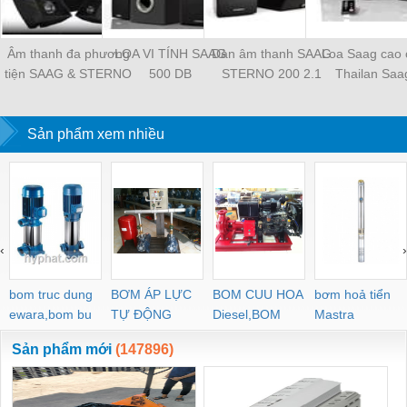
Âm thanh đa phương
LOA VI TÍNH SAAG
Dàn âm thanh SAAG
Loa Saag cao 
tiện SAAG & STERNO
500 DB
STERNO 200 2.1
Thailan Saa
Minicombo
Sản phẩm xem nhiều
‹
›
bom truc dung
BƠM ÁP LỰC
BOM CUU HOA
bơm hoả tiển
ewara,bom bu
TỰ ĐỘNG
Diesel,BOM
Mastra
ewara
CHUA CHAY
Sản phẩm mới
(147896)