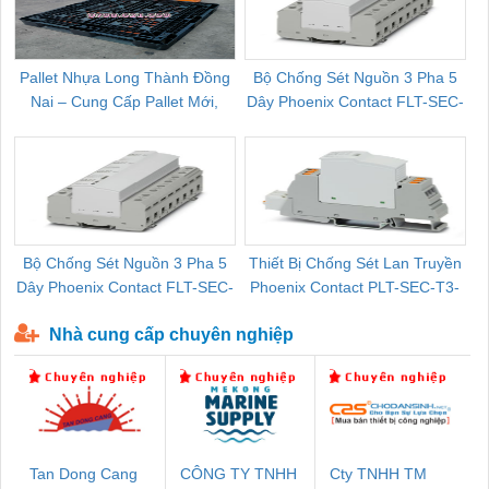
Pallet Nhựa Long Thành Đồng
Bộ Chống Sét Nguồn 3 Pha 5
Nai – Cung Cấp Pallet Mới,
Dây Phoenix Contact FLT-SEC-
C
Pallet Cũ Giá Tốt
P-T1-3S-264/50-FM - 2909589
Bộ Chống Sét Nguồn 3 Pha 5
Thiết Bị Chống Sét Lan Truyền
B
Dây Phoenix Contact FLT-SEC-
Phoenix Contact PLT-SEC-T3-
P-T1-3S-440/35-FM - 2908264
230-FM-PT - 2907928
Nhà cung cấp chuyên nghiệp
Tan Dong Cang
CÔNG TY TNHH
Cty TNHH TM