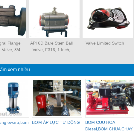
gral Flange
API 6D Bare Stem Ball
Valve Limited Switch
 Valve, 3/4
Valve, F316, 1 Inch,
CL 300
800LB, NO.12 Trim
ẩm xem nhiều
dung ewara,bom
BƠM ÁP LỰC TỰ ĐỘNG
BOM CUU HOA
Diesel,BOM CHUA CHAY