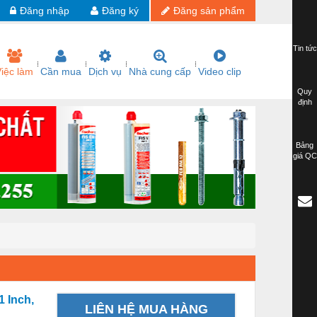
Đăng nhập
Đăng ký
Đăng sản phẩm
Tin tức
iệc làm
Cần mua
Dịch vụ
Nhà cung cấp
Video clip
Quy
định
Bảng
giá QC
1 Inch,
LIÊN HỆ MUA HÀNG