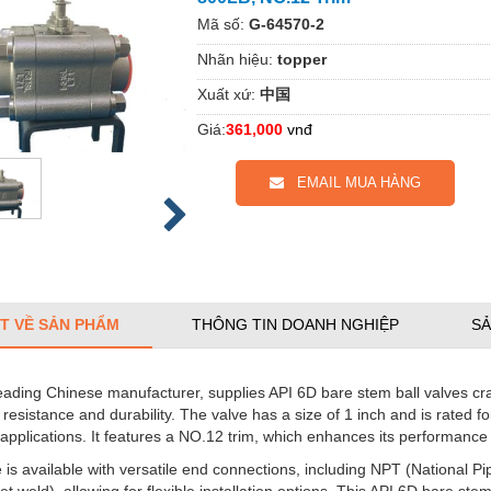
Mã số:
G-64570-2
Nhãn hiệu:
topper
Xuất xứ:
中国
Giá:
361,000
vnđ
EMAIL MUA HÀNG
ẾT VỀ SẢN PHẨM
THÔNG TIN DOANH NGHIỆP
SẢ
eading Chinese manufacturer, supplies API 6D bare stem ball valves craf
 resistance and durability. The valve has a size of 1 inch and is rated f
applications. It features a NO.12 trim, which enhances its performance 
 is available with versatile end connections, including NPT (National
t weld), allowing for flexible installation options. This API 6D bare ste