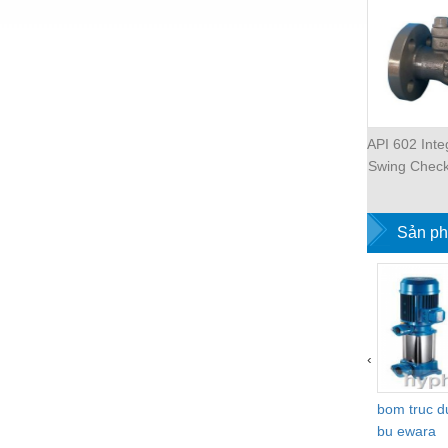
Hóa chất-Trang thiết bị
Kệ công nghiệp
Khí nén - Thiết bị
Khuôn mẫu - Phụ tùng
API 602 Inte
Lọc công nghiệp
Swing Check
Máy công cụ - Phụ tùng
Inch, 
Mỏ - Trang thiết bị
Sản ph
Mô tơ - Hộp số
Môi trường - Thiết bị
Nâng hạ - Trang thiết bị
‹
Nội - Ngoại thất - văn phòng
Nồi hơi - Trang thiết bị
bom truc 
bu ewara
Nông nghiệp - Thiết bị