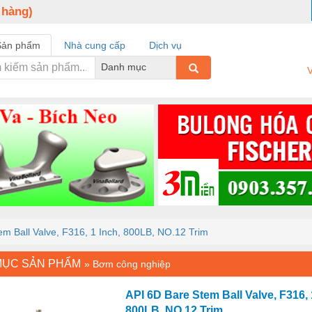
 hàng)
Sản phẩm
Nhà cung cấp
Dịch vụ
Danh mục
V
em Ball Valve, F316, 1 Inch, 800LB, NO.12 Trim
MỤC SẢN PHẨM
»
Bơm công nghiệp
API 6D Bare Stem Ball Valve, F316, 
800LB, NO.12 Trim