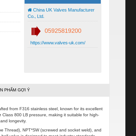
China UK Valves Manufacturer
Co., Ltd.
05925819200
https://www.valves-uk.com/
N PHẨM GỢI Ý
ted from F316 stainless steel, known for its excellent
or Class 800 LB pressure, making it suitable for high-
and longevity.
 Pipe Thread), NPT*SW (screwed and socket weld), and
m ball valve is designed to meet industry standards,