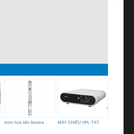
›
bơm hoả tiển Mastra
MÁY CHIẾU VPL-TX7
BOM DINH
WHITE