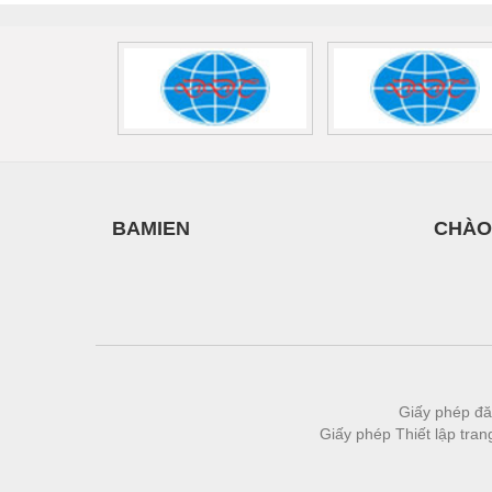
Thiết bị làm sạch
Thiết bị sơn - Sơn
Thiết bị nhà bếp
Thiết bị nhiệt
Thiêt bị PCCC
Thiết bị truyền động
BAMIEN
CHÀO
Thiết bị văn phòng
Thiết bị viễn thông
Thủy lực-Thiết bị
Thủy sản - Trang thiết bị
Tự động hoá
Giấy phép đă
Giấy phép Thiết lập tra
Van - Co các loại
Vật liệu mài mòn