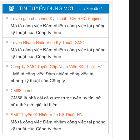
TIN TUYỂN DỤNG MỚI
» Xem tất cả
Tuyển gấp nhân viên Kỹ Thuật - Cty SMC Engineering
Mô tả công việc Đảm nhiệm công việc tại phòng
kỹ thuật của Công ty theo...
Tuyển Nhanh Nhân Viên Kỹ Thuật- SMC
Công Ty TNHH
CONG TY TNHH
CÔNG TY CP TỰ
 Le An Toàn
Bộ giám sát chuỗi
Bộ giám sát dòng
Bộ ng
Mô tả công việc Đảm nhiệm công việc tại phòng
hiết Bị Điện Nam
TM-DV DAI DONG
ĐỘNG TIẾN
enix Contact
tấm pin
điện chuỗi
ray W
kỹ thuật của Công ty theo...
Quốc Thịnh
THANH
HƯNG
6960 – PSR-
TRANSCLINIC 16I+
TRANSCLINIC 16I+
BAS 
Công Ty SMC Tuyển Gấp Nhân Viên Kỹ Thuật- Hà Nội
SCP-
1K5 L (2433950000)
(2008130000)
(28
Mô tả công việc Đảm nhiệm công việc tại
/FSP/2X1/1X2
phòng kỹ thuật của Công ty...
CM88 jp net
CÔNG TY CỔ
CÔNG TY CỔ
CÔNG TY TNHH
CM88 là nhà cái cá cược trực tuyến uy tín, sở
PHẦN TỰ ĐỘNG
PHẦN DÂY VÀ
KINH DOANH
iám sát chuỗi
Bộ chỉnh lưu nguồn
Nẹp nhôm chống
Bộ c
hữu thế giới giải trí hiện...
TIẾN HƯNG
CÁP ĐIỆN
DỊCH VỤ XNK
tấm pin
điện TRANSCLINIC
trơn Đà Nẵng
giám 
THƯỢNG ĐÌNH
PHƯƠNG NAM
SMC Tuyển 01 Nhân Viên Kỹ Thuật-HN
SCLINIC 16I+
BKE 1K5.4
Sola
Mô tả công việc Đảm nhiệm công việc tại phòng
 (2502520000)
(7791400879)2. Giá
TRAN
kỹ thuật của Công ty theo...
1K5.4