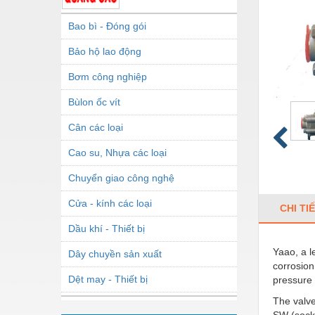
Bao bì - Đóng gói
Bảo hộ lao động
Bơm công nghiệp
Bùlon ốc vít
Cân các loại
Cao su, Nhựa các loại
Chuyển giao công nghệ
Cửa - kính các loại
CHI TI
Dầu khí - Thiết bị
Yaao, a l
Dây chuyền sản xuất
corrosion
Dệt may - Thiết bị
pressure 
The valve
Dầu mỡ công nghiệp
SW (socke