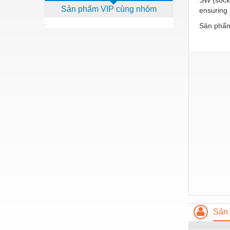
Sản phẩm VIP cùng nhóm
ensuring
Dịch vụ - Thi công
Sản phẩm
Điện công nghiệp
Điện gia dụng
Điện Lạnh
Đóng tàu Thiết bị
Đúc chính xác Thiết bị
Dụng cụ cầm tay
Dụng cụ cắt gọt
Dụng cụ điện
Dụng cụ đo
Gỗ - Trang thiết bị
Sản 
Hàn cắt - Thiết bị