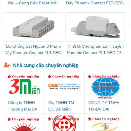
Nai – Cung Cấp Pallet Mới,
Dây Phoenix Contact FLT-SEC-
C
Pallet Cũ Giá Tốt
P-T1-3S-264/50-FM - 2909589
Bộ Chống Sét Nguồn 3 Pha 5
Thiết Bị Chống Sét Lan Truyền
B
Dây Phoenix Contact FLT-SEC-
Phoenix Contact PLT-SEC-T3-
P-T1-3S-440/35-FM - 2908264
230-FM-PT - 2907928
Nhà cung cấp chuyên nghiệp
Công ty TNHH
Cty TNHH TM
CONG TY TNHH
Thương Mại SX
QC Ba Miền
TM-DV DAI
Ba Miền
DONG THANH