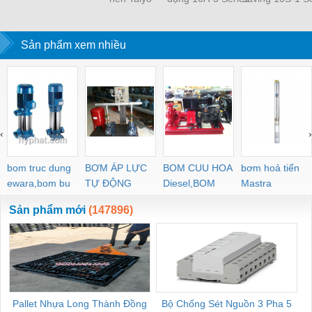
Sản phẩm xem nhiều
‹
›
bom truc dung
BƠM ÁP LỰC
BOM CUU HOA
bơm hoả tiển
ewara,bom bu
TỰ ĐỘNG
Diesel,BOM
Mastra
ewara
CHUA CHAY
Sản phẩm mới
(147896)
Pallet Nhựa Long Thành Đồng
Bộ Chống Sét Nguồn 3 Pha 5