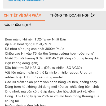
CHI TIẾT VỀ SẢN PHẨM
THÔNG TIN DOANH NGHIỆP
SẢN PHẨM GỢI Ý
Bơm màng khí nén TD2-Taiyo- Nhật Bản
Áp suất hoạt động 0.2~0,7MPa
Độ nhớt sử dụng cao nhất 3000mPa / s
Chiều cao Hít vào Tối đa 6m (trong trường hợp nước trong)
Nhiệt độ môi trường 0 đến +60 độ C (Không sử dụng trong điều
kiện không đông lạnh)
Dầu bôi trơn JIS K2213-1 (Dầu tự nhiên ISO VG32)
Vật liệu màng ngăn có thể là nitrile , nitrile rubber, Urethan
rubber hoặc PTFE tùy vào từng model.
Các ưu điểm : Sản phẩm vận hành bằng khí nén, chống cháy
Dùng bơm hút không chỉ dung môi hữu cơ, chất lỏng bùn, chất
lỏng nhớt, mà còn có thể áp dụng cho hóa chất axit và kiềm.
Dòng TD2-Tăng tỷ lệ xả 25% so với mô hình thông thường của
chúng tôi.
Hướng đường ống linh hoạt.