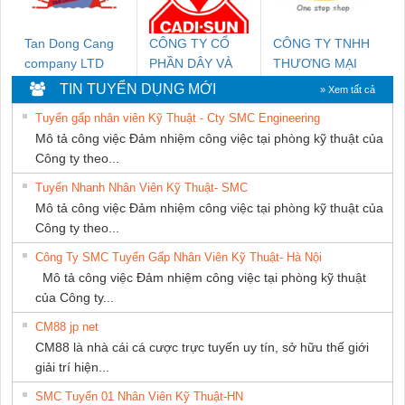
Tan Dong Cang
CÔNG TY CỔ
CÔNG TY TNHH
company LTD
PHẦN DÂY VÀ
THƯƠNG MẠI
CÁP ĐIỆN
THIÊN ÂN VIỆT
TIN TUYỂN DỤNG MỚI
» Xem tất cả
THƯỢNG ĐÌNH
NAM
Tuyển gấp nhân viên Kỹ Thuật - Cty SMC Engineering
Mô tả công việc Đảm nhiệm công việc tại phòng kỹ thuật của
Công ty theo...
Tuyển Nhanh Nhân Viên Kỹ Thuật- SMC
Mô tả công việc Đảm nhiệm công việc tại phòng kỹ thuật của
Công ty theo...
Công Ty SMC Tuyển Gấp Nhân Viên Kỹ Thuật- Hà Nội
Mô tả công việc Đảm nhiệm công việc tại phòng kỹ thuật
của Công ty...
CM88 jp net
CM88 là nhà cái cá cược trực tuyến uy tín, sở hữu thế giới
giải trí hiện...
SMC Tuyển 01 Nhân Viên Kỹ Thuật-HN