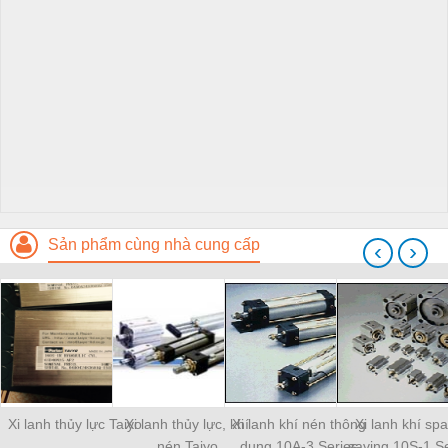
Sản phẩm cùng nhà cung cấp
‹
›
Xi lanh thủy lực Taiyo
Xi lanh thủy lực, khí
Xi lanh khí nén thông
Xi lanh khí sp
nén Taiyo
dụng 10A-3 Series
saving 10S-1 Se