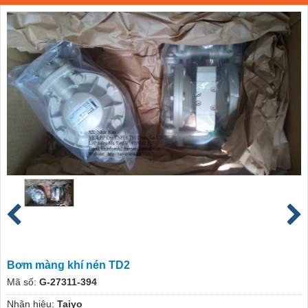
Bơm màng khí nén TD2
Mã số:
G-27311-394
Nhãn hiệu:
Taiyo