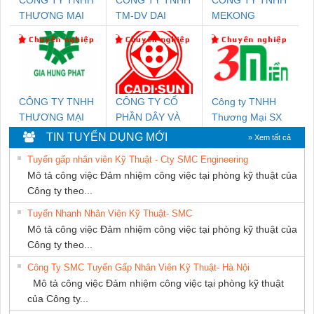
CÔNG TY TNHH
CONG TY TNHH
CÔNG TY TNHH
THƯƠNG MẠI
TM-DV DAI
MEKONG
THIÊN ÂN VIỆT
DONG THANH
MARINE
NAM
SUPPLY
CÔNG TY TNHH
CÔNG TY CỔ
Công ty TNHH
THƯƠNG MẠI
PHẦN DÂY VÀ
Thương Mại SX
DỊCH VỤ KỸ
CÁP ĐIỆN
Ba Miền
TIN TUYỂN DỤNG MỚI
» Xem tất cả
THUẬT ĐIỆN CƠ
THƯỢNG ĐÌNH
Tuyển gấp nhân viên Kỹ Thuật - Cty SMC Engineering
GIA HƯNG PHÁT
Mô tả công việc Đảm nhiệm công việc tại phòng kỹ thuật của
Công ty theo...
Tuyển Nhanh Nhân Viên Kỹ Thuật- SMC
Mô tả công việc Đảm nhiệm công việc tại phòng kỹ thuật của
Công ty theo...
Công Ty SMC Tuyển Gấp Nhân Viên Kỹ Thuật- Hà Nội
Mô tả công việc Đảm nhiệm công việc tại phòng kỹ thuật
của Công ty...