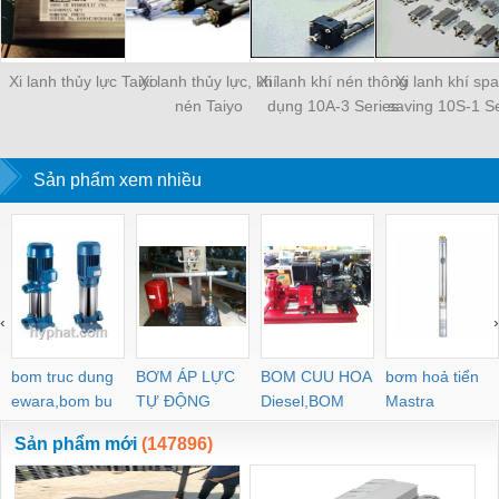
Xi lanh thủy lực Taiyo
Xi lanh thủy lực, khí
Xi lanh khí nén thông
Xi lanh khí sp
nén Taiyo
dụng 10A-3 Series
saving 10S-1 Se
Sản phẩm xem nhiều
‹
›
bom truc dung
BƠM ÁP LỰC
BOM CUU HOA
bơm hoả tiển
ewara,bom bu
TỰ ĐỘNG
Diesel,BOM
Mastra
ewara
CHUA CHAY
Sản phẩm mới
(147896)