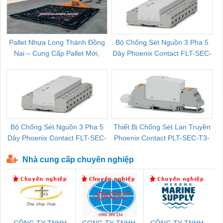
Pallet Nhựa Long Thành Đồng
Bộ Chống Sét Nguồn 3 Pha 5
Nai – Cung Cấp Pallet Mới,
Dây Phoenix Contact FLT-SEC-
C
Pallet Cũ Giá Tốt
P-T1-3S-264/50-FM - 2909589
Bộ Chống Sét Nguồn 3 Pha 5
Thiết Bị Chống Sét Lan Truyền
B
Dây Phoenix Contact FLT-SEC-
Phoenix Contact PLT-SEC-T3-
P-T1-3S-440/35-FM - 2908264
230-FM-PT - 2907928
Nhà cung cấp chuyên nghiệp