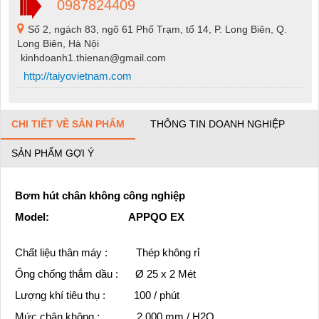
0987824409
Số 2, ngách 83, ngõ 61 Phố Trạm, tổ 14, P. Long Biên, Q.
Long Biên, Hà Nội
kinhdoanh1.thienan@gmail.com
http://taiyovietnam.com
CHI TIẾT VỀ SẢN PHẨM
THÔNG TIN DOANH NGHIỆP
SẢN PHẨM GỢI Ý
Bơm hút chân không công nghiệp
Model: APPQO EX
Chất liệu thân máy : Thép không rỉ
Ống chống thắm dầu : Ø 25 x 2 Mét
Lượng khí tiêu thụ : 100 / phút
Mức chân không : 2.000 mm / H2O