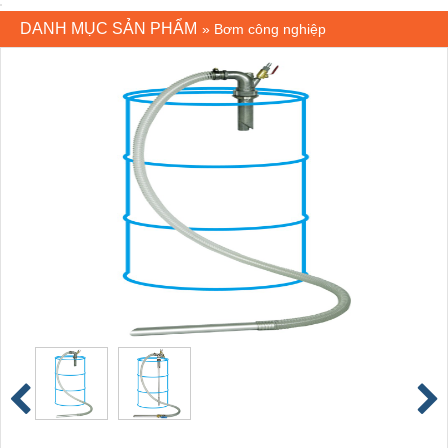
DANH MỤC SẢN PHẨM
»
Bơm công nghiệp