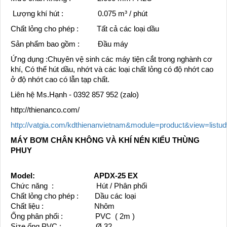
Lượng khí hút : 0.075 m³ / phút
Chất lỏng cho phép : Tất cả các loại dầu
Sản phẩm bao gồm : Đầu máy
Ứng dụng :Chuyên vệ sinh các máy tiện cắt trong nghành cơ
khí, Có thể hút dầu, nhớt và các loại chất lỏng có độ nhớt cao
ở độ nhớt cao có lẫn tạp chất.
Liên hệ Ms.Hạnh - 0392 857 952 (zalo)
http://thienanco.com/
http://vatgia.com/kdthienanvietnam&module=product&view=listu
MÁY BƠM CHÂN KHÔNG VÀ KHÍ NÉN KIỂU THÙNG
PHUY
Model: APDX-25 EX
Chức năng : Hút / Phân phối
Chất lỏng cho phép : Dầu các loại
Chất liệu : Nhôm
Ống phân phối : PVC ( 2m )
Size ống PVC : Ø 32