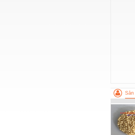
Hóa chất-Trang thiết bị
Kệ công nghiệp
Khí nén - Thiết bị
Khuôn mẫu - Phụ tùng
Lọc công nghiệp
Máy công cụ - Phụ tùng
Mỏ - Trang thiết bị
Mô tơ - Hộp số
Môi trường - Thiết bị
Sản 
Nâng hạ - Trang thiết bị
Nội - Ngoại thất - văn phòng
Nồi hơi - Trang thiết bị
Nông nghiệp - Thiết bị