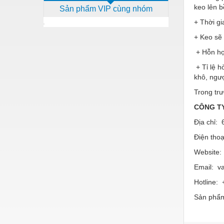
keo lên 
Sản phẩm VIP cùng nhóm
Dịch vụ - Thi công
+ Thời gi
Điện công nghiệp
+ Keo sẽ 
Điện gia dụng
+ Hỗn hợp
Điện Lạnh
+ Tỉ lệ h
khô, ngượ
Đóng tàu Thiết bị
Trong trư
Đúc chính xác Thiết bị
CÔNG TY
Dụng cụ cầm tay
Địa chỉ:
Dụng cụ cắt gọt
Điện thoạ
Website:
Dụng cụ điện
Email: v
Dụng cụ đo
Hotline:
Gỗ - Trang thiết bị
Sản phẩm
Hàn cắt - Thiết bị