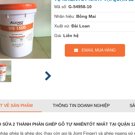
Mã số:
G-54958-10
Nhãn hiệu:
Bông Mai
Xuất xứ:
Đài Loan
Giá:
Liên hệ
EMAIL MUA HÀNG
ẾT VỀ SẢN PHẨM
THÔNG TIN DOANH NGHIỆP
SẢ
 SỮA 2 THÀNH PHẦN GHÉP GỖ TỰ NHIÊNTỐT NHẤT TẠI QUẬN 1
áp ghép là ghép dọc (hay còn gọi là Joint Finger) và ghép ngang sử 