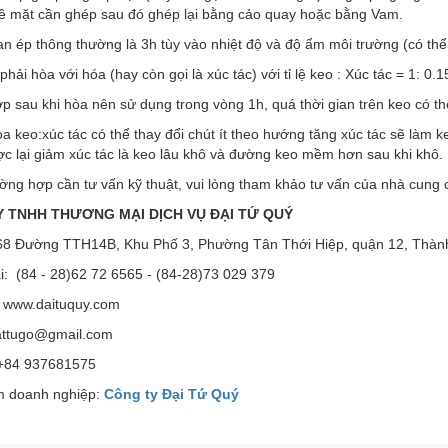
bề mặt cần ghép sau đó ghép lại bằng cảo quay hoặc bằng Vam.
an ép thông thường là 3h tùy vào nhiệt độ và độ ẩm môi trường (có thể
phải hòa với hóa (hay còn gọi là xúc tác) với tỉ lệ keo : Xúc tác = 1: 0.1
 sau khi hòa nên sử dụng trong vòng 1h, quá thời gian trên keo có t
òa keo:xúc tác có thể thay đổi chút ít theo hướng tăng xúc tác sẽ là
c lại giảm xúc tác là keo lâu khô và đường keo mềm hơn sau khi khô.
ờng hợp cần tư vấn kỹ thuật, vui lòng tham khảo tư vấn của nhà cung 
 TNHH THƯƠNG MẠI DỊCH VỤ ĐẠI TỨ QUÝ
 68 Đường TTH14B, Khu Phố 3, Phường Tân Thới Hiệp, quận 12, Thàn
i: (84 - 28)62 72 6565 - (84-28)73 029 379
 www.daituquy.com
attugo@gmail.com
 +84 937681575
 doanh nghiệp:
Công ty Đại Tứ Quý