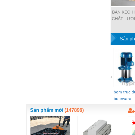
Nước-Vật tư thiết bị
BÁN KEO H
Phốt cơ khí
CHẤT LƯỢN
HỒ CHÍ
Sắt, thép, inox các loại
Sản ph
Thí nghiệm-Trang thiết bị
Thiết bị chiếu sáng
Thiết bị chống sét
Thiết bị an ninh
‹
Thiết bị công nghiệp
bom truc 
Thiết bị công trình
bu ewara
Thiết bị điện
Sản phẩm mới
(147896)
Thiết bị giáo dục
Thiết bị khác