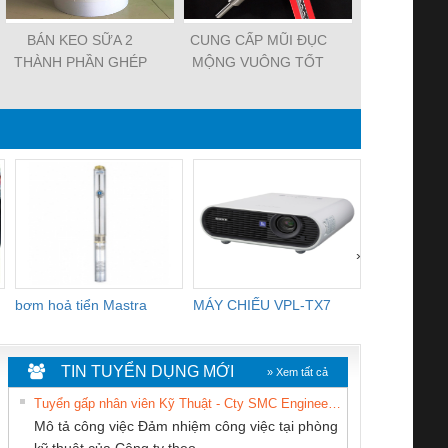
BÁN KEO SỮA 2
CUNG CẤP MŨI ĐỤC
BÁN MŨI K
THÀNH PHẦN GHÉP
MỘNG VUÔNG TỐT
LIÊN KẾT 
GỖ TỰ NHIÊNTỐT
NHẤT TẠI BÌNH
NHẤT TẠI 
NHẤT TẠI QUẬN 12
DƯƠNG
›
bơm hoả tiển Mastra
MÁY CHIẾU VPL-TX7
BOM DINH
WHITE
TIN TUYỂN DỤNG MỚI
» Xem tất cả
Tuyển gấp nhân viên Kỹ Thuật - Cty SMC Engineering
Mô tả công việc Đảm nhiệm công việc tại phòng
kỹ thuật của Công ty theo...