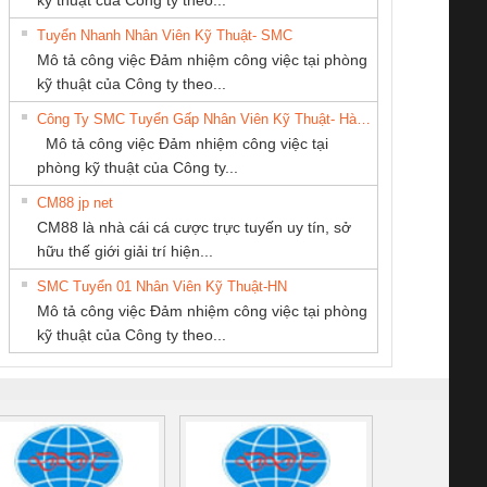
Tuyển Nhanh Nhân Viên Kỹ Thuật- SMC
Cty TNHH TM QC
Công ty TNHH
Tan Dong Cang
 Le An Toàn
Bộ giám sát chuỗi
Bộ giám sát dòng
Bộ ng
Mô tả công việc Đảm nhiệm công việc tại phòng
Ba Miền
Thương Mại SX
company LTD
enix Contact
tấm pin
điện chuỗi
ray W
kỹ thuật của Công ty theo...
Ba Miền
6960 – PSR-
TRANSCLINIC 16I+
TRANSCLINIC 16I+
BAS 
Công Ty SMC Tuyển Gấp Nhân Viên Kỹ Thuật- Hà Nội
SCP-
1K5 L (2433950000)
(2008130000)
(28
Mô tả công việc Đảm nhiệm công việc tại
/FSP/2X1/1X2
phòng kỹ thuật của Công ty...
CM88 jp net
CÔNG TY TNHH
CÔNG TY TNHH
CONG TY TNHH
CM88 là nhà cái cá cược trực tuyến uy tín, sở
KINH DOANH
THƯƠNG MẠI
TM-DV DAI DONG
iám sát chuỗi
Bộ chỉnh lưu nguồn
Nẹp nhôm chống
Bộ c
hữu thế giới giải trí hiện...
DỊCH VỤ XNK
THIÊN ÂN VIỆT
THANH
tấm pin
điện TRANSCLINIC
trơn Đà Nẵng
giám 
PHƯƠNG NAM
NAM
SMC Tuyển 01 Nhân Viên Kỹ Thuật-HN
SCLINIC 16I+
BKE 1K5.4
Sola
Mô tả công việc Đảm nhiệm công việc tại phòng
 (2502520000)
(7791400879)2. Giá
TRAN
kỹ thuật của Công ty theo...
1K5.4