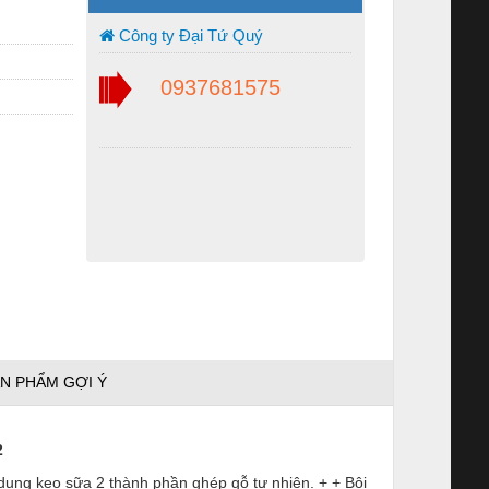
Công ty Đại Tứ Quý
0937681575
N PHẨM GỢI Ý
2
dụng keo sữa 2 thành phần ghép gỗ tự nhiên. + + Bôi