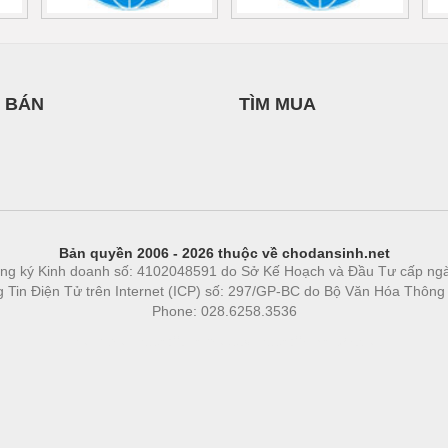
 BÁN
TÌM MUA
Bản quyền 2006 - 2026 thuộc về chodansinh.net
ng ký Kinh doanh số: 4102048591 do Sở Kế Hoạch và Đầu Tư cấp ng
ng Tin Điện Tử trên Internet (ICP) số: 297/GP-BC do Bộ Văn Hóa Thông
Phone: 028.6258.3536
Phòng trọ
|
https://bdsgroup.vn
https://kqxs123.com