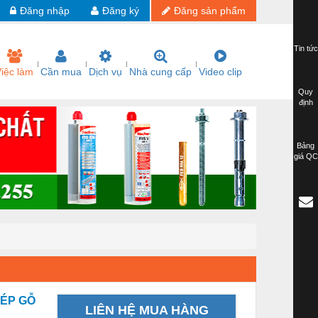
Đăng nhập
Đăng ký
Đăng sản phẩm
Tin tức
iệc làm
Cần mua
Dịch vụ
Nhà cung cấp
Video clip
Quy
định
Bảng
giá QC
HÉP GỖ
LIÊN HỆ MUA HÀNG