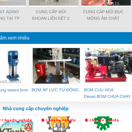
ẠT ADINO
CUNG CẤP MŨI
CUNG CẤP MŨI ĐỤC
G TẠI TP
KHOAN LIÊN KẾT 2
MỘNG ÂM CHẤT
 MINH
TẦNG CHẤT LƯỢNG
LƯỢNG TẠI TP HỒ
TẠI TP HỒ CHÍ MINH
CHÍ MINH
ẩm xem nhiều
dung ewara,bom
BƠM ÁP LỰC TỰ ĐỘNG
BOM CUU HOA
Diesel,BOM CHUA CHAY
Nhà cung cấp chuyên nghiệp