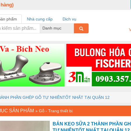
 hàng)
Sản phẩm
Nhà cung cấp
Dịch vụ
Danh mục
V
HÀNH PHẦN GHÉP GỖ TỰ NHIÊNTỐT NHẤT TẠI QUẬN 12
MỤC SẢN PHẨM
»
Gỗ - Trang thiết bị
BÁN KEO SỮA 2 THÀNH PHẦN G
TỰ NHIÊNTỐT NHẤT TẠI QUẬN 12