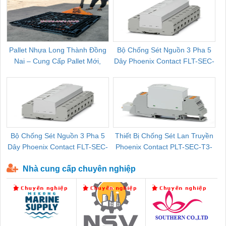
Pallet Nhựa Long Thành Đồng
Bộ Chống Sét Nguồn 3 Pha 5
Nai – Cung Cấp Pallet Mới,
Dây Phoenix Contact FLT-SEC-
C
Pallet Cũ Giá Tốt
P-T1-3S-264/50-FM - 2909589
Bộ Chống Sét Nguồn 3 Pha 5
Thiết Bị Chống Sét Lan Truyền
B
Dây Phoenix Contact FLT-SEC-
Phoenix Contact PLT-SEC-T3-
P-T1-3S-440/35-FM - 2908264
230-FM-PT - 2907928
Nhà cung cấp chuyên nghiệp