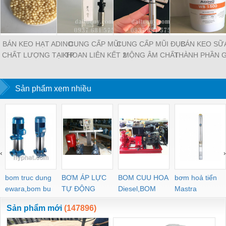
BÁN KEO HẠT ADINO
CUNG CẤP MŨI
CUNG CẤP MŨI ĐỤC
BÁN KEO SỮA
CHẤT LƯỢNG TẠI TP
KHOAN LIÊN KẾT 2
MỘNG ÂM CHẤT
THÀNH PHẦN 
HỒ CHÍ MINH
TẦNG CHẤT LƯỢNG
LƯỢNG TẠI TP HỒ
GỖ TỰ NHIÊN
TẠI TP HỒ CHÍ MINH
CHÍ MINH
NHẤT TẠI QUẬ
Sản phẩm xem nhiều
‹
›
bom truc dung
BƠM ÁP LỰC
BOM CUU HOA
bơm hoả tiển
ewara,bom bu
TỰ ĐỘNG
Diesel,BOM
Mastra
ewara
CHUA CHAY
Sản phẩm mới
(147896)