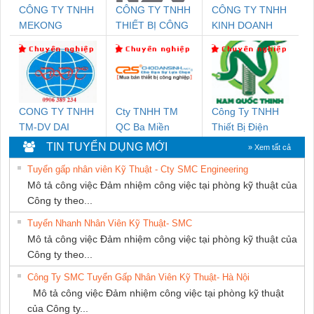
CÔNG TY TNHH
CÔNG TY TNHH
CÔNG TY TNHH
MEKONG
THIẾT BỊ CÔNG
KINH DOANH
MARINE SUPPLY
NGHIỆP NIHON
DỊCH VỤ XNK
SETSUBI VIỆT
PHƯƠNG NAM
NAM
CONG TY TNHH
Cty TNHH TM
Công Ty TNHH
TM-DV DAI
QC Ba Miền
Thiết Bị Điện
DONG THANH
Nam Quốc Thịnh
TIN TUYỂN DỤNG MỚI
» Xem tất cả
Tuyển gấp nhân viên Kỹ Thuật - Cty SMC Engineering
Mô tả công việc Đảm nhiệm công việc tại phòng kỹ thuật của
Công ty theo...
Tuyển Nhanh Nhân Viên Kỹ Thuật- SMC
Mô tả công việc Đảm nhiệm công việc tại phòng kỹ thuật của
Công ty theo...
Công Ty SMC Tuyển Gấp Nhân Viên Kỹ Thuật- Hà Nội
Mô tả công việc Đảm nhiệm công việc tại phòng kỹ thuật
của Công ty...