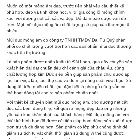
Muốn có một mộng âm đẹp, trước tiên phải yêu cầu thiết kế
phù hợp, đẹp và tính khoa học, vị trí gia công lỗ mộng chính
xác, với đường nét cắt sắc và đẹp. Để đảm bảo được vấn đề
trên. Một mũi đục mộng âm chất lượng sẽ giúp các thợ mộc rất
nhiều.
Mũi đục mộng âm do công ty TNHH TMDV Đại Tứ Quý phân
phối có chất lượng vượt trội hơn các sản phẩm mũi đục thường
khác trên thị trường.
Là sản phẩm được nhập khẩu từ Đài Loan, qua dây chuyền sản
xuất hiện đại đạt chuẩn tiêu chí đánh giá của châu Âu, cùng
chất lượng hợp kim Đức siêu bền giúp sản phẩm chịu được áp
lực làm việc lâu, tuổi thọ cao và đem lại năng suất vượt bậc. Sử
dụng tốt trên nhiều chất liệu, đặc biệt là phôi gỗ cứng vẫn có
thể hoạt động tốt cho ra sản phẩm chuẩn nhất.
Với thiết kế chuyên biệt mũi đục mộng âm, cho đường nét cắt
đục sắc bén, đúng tỉ lệ, kết quả ra mộng đẹp đáp ứng những
yêu cầu khó khăn nhất của khách hàng. Mũi đục mộng âm với
thiết kế hình học đã được cải tiến giúp hoạt động sản xuất được
trơn tru và dễ dàng hơn. Sản phẩm có lớp phủ chống dính để
giảm sự tích tụ vật chất, thời gian sử dụng vì thế cũng được