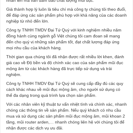
nhân lên mà vẫn đảm bảo chất lượng mũi đục.
Giá thành hợp lý luôn là tiêu chí mà công ty chúng tôi theo đuổi,
để đáp ứng các sản phẩm phù hợp với khả năng của các doanh
nghiệp từ nhỏ đến lớn.
Công ty TNHH TMDV Đại Tứ Quý với kinh nghiệm nhiều năm
đồng hành cùng ngành gỗ Việt chúng tôi cam đoan sẽ mang
đến cho quý vị những sản phẩm tốt, đạt chất lượng đáp ứng
mọi nhu cầu của khách hàng.
Thời gian qua chúng tôi đã nhận được rất nhiều lời khen, đánh
giá cao về Độ bền và độ chính xác cao của sản phẩm mũi đục
mộng âm từ các khách hàng đã trực tiếp sử dụng và trải
nghiệm.
Công ty TNHH TMDV Đại Tứ Quý sẽ cung cấp đầy đủ các quy
cách khác nhau về mũi đục mộng âm, cho người sử dụng có
thể đa dạng trong quá trình lựa chọn sản phẩm.
Với các nhân viên kỹ thuật tư vấn nhiệt tình và chính xác, nhanh
chóng các thông tin về sản phẩm. Nếu quý khách có nhu cầu
mua và sử dụng các sản phẩm mũi đục mộng âm, mũi khoan 2
tầng, mũi router arden,… nhanh chóng liên hệ với chúng tôi để
nhận được các dịch vụ ưu đãi.