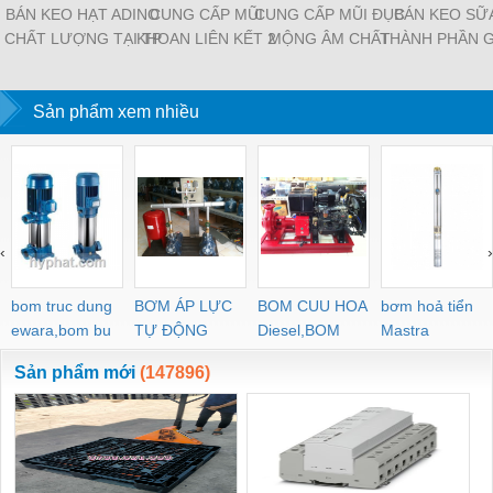
BÁN KEO HẠT ADINO
CUNG CẤP MŨI
CUNG CẤP MŨI ĐỤC
BÁN KEO SỮA
CHẤT LƯỢNG TẠI TP
KHOAN LIÊN KẾT 2
MỘNG ÂM CHẤT
THÀNH PHẦN 
HỒ CHÍ MINH
TẦNG CHẤT LƯỢNG
LƯỢNG TẠI TP HỒ
GỖ TỰ NHIÊN
TẠI TP HỒ CHÍ MINH
CHÍ MINH
NHẤT TẠI QUẬ
Sản phẩm xem nhiều
‹
›
bom truc dung
BƠM ÁP LỰC
BOM CUU HOA
bơm hoả tiển
ewara,bom bu
TỰ ĐỘNG
Diesel,BOM
Mastra
ewara
CHUA CHAY
Sản phẩm mới
(147896)