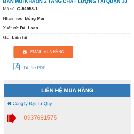
BÁN MŨI KHAON 2 TẦNG CHẤT LƯỢNG TẠI QUẬN 10
Mã số:
G-54958-1
Nhãn hiệu:
Bông Mai
Xuất xứ:
Đài Loan
Giá:
Liên hệ
EMAIL MUA HÀNG
Tải file PDF
LIÊN HỆ MUA HÀNG
Công ty Đại Tứ Quý
0937681575