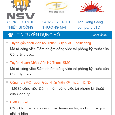
PHƯƠNG NAM
CÔNG TY TNHH
CÔNG TY TNHH
Tan Dong Cang
THIẾT BỊ CÔNG
THƯƠNG MẠI
company LTD
NGHIỆP NIHON
THIÊN ÂN VIỆT
TIN TUYỂN DỤNG MỚI
» Xem tất cả
SETSUBI VIỆT
NAM
Tuyển gấp nhân viên Kỹ Thuật - Cty SMC Engineering
NAM
Mô tả công việc Đảm nhiệm công việc tại phòng kỹ thuật của
Công ty theo...
Tuyển Nhanh Nhân Viên Kỹ Thuật- SMC
Mô tả công việc Đảm nhiệm công việc tại phòng kỹ thuật của
Công ty theo...
Công Ty SMC Tuyển Gấp Nhân Viên Kỹ Thuật- Hà Nội
Mô tả công việc Đảm nhiệm công việc tại phòng kỹ thuật
của Công ty...
CM88 jp net
CM88 là nhà cái cá cược trực tuyến uy tín, sở hữu thế giới
giải trí hiện...