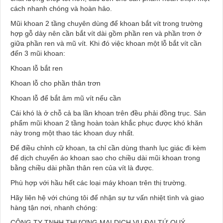
cách nhanh chóng và hoàn hảo.
Mũi khoan 2 tầng chuyên dùng để khoan bắt vít trong trường
hợp gỗ dày nên cần bắt vít dài gồm phần ren và phần trơn ở
giữa phần ren và mũ vít. Khi đó việc khoan một lỗ bắt vít cần
đến 3 mũi khoan:
Khoan lỗ bắt ren
Khoan lỗ cho phần thân trơn
Khoan lỗ để bắt âm mũ vít nếu cần
Cái khó là ở chỗ cả ba lần khoan trên đều phải đồng trục. Sản
phẩm mũi khoan 2 tầng hoàn toàn khắc phục được khó khăn
này trong một thao tác khoan duy nhất.
Để điều chỉnh cữ khoan, ta chỉ cần dùng thanh lục giác đi kèm
để dịch chuyển áo khoan sao cho chiều dài mũi khoan trong
bằng chiều dài phần thân ren của vít là được.
Phù hợp với hầu hết các loại máy khoan trên thị trường.
Hãy liên hệ với chúng tôi để nhận sự tư vấn nhiệt tình và giao
hàng tận nơi, nhanh chóng:
CÔNG TY TNHH THƯƠNG MẠI DỊCH VỤ ĐẠI TỨ QUÝ