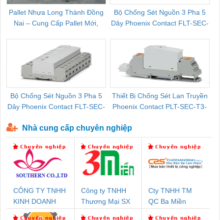
Pallet Nhựa Long Thành Đồng
Bộ Chống Sét Nguồn 3 Pha 5
Nai – Cung Cấp Pallet Mới,
Dây Phoenix Contact FLT-SEC-
C
Pallet Cũ Giá Tốt
P-T1-3S-264/50-FM - 2909589
Bộ Chống Sét Nguồn 3 Pha 5
Thiết Bị Chống Sét Lan Truyền
B
Dây Phoenix Contact FLT-SEC-
Phoenix Contact PLT-SEC-T3-
P-T1-3S-440/35-FM - 2908264
230-FM-PT - 2907928
Nhà cung cấp chuyên nghiệp
CÔNG TY TNHH
Công ty TNHH
Cty TNHH TM
KINH DOANH
Thương Mại SX
QC Ba Miền
DỊCH VỤ XNK
Ba Miền